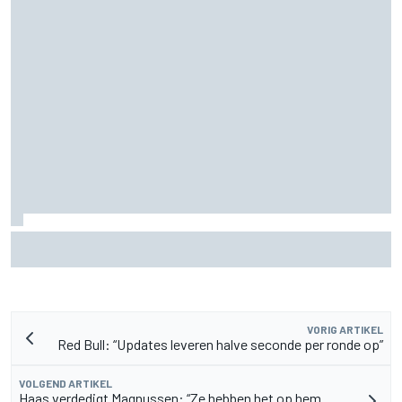
F2-talent Rafael Camara reageert op Haas F1-geruchten
voor 2027
VORIG ARTIKEL
Red Bull: “Updates leveren halve seconde per ronde op”
VOLGEND ARTIKEL
Haas verdedigt Magnussen: “Ze hebben het op hem