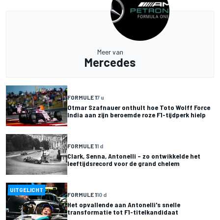
Meer van
Mercedes
FORMULE 1
7 u
Otmar Szafnauer onthult hoe Toto Wolff Force
India aan zijn beroemde roze F1-tijdperk hielp
FORMULE 1
1 d
Clark, Senna, Antonelli – zo ontwikkelde het
leeftijdsrecord voor de grand chelem
UITGELICHT
FORMULE 1
10 d
Het opvallende aan Antonelli's snelle
transformatie tot F1-titelkandidaat