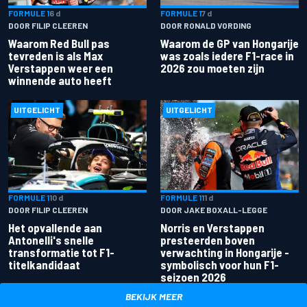
FORMULE 1
6 d
FORMULE 1
7 d
DOOR FILIP CLEEREN
DOOR RONALD VORDING
Waarom Red Bull pas
Waarom de GP van Hongarije
tevreden is als Max
was zoals iedere F1-race in
Verstappen weer een
2026 zou moeten zijn
winnende auto heeft
UITGELICHT
UITGELICHT
FORMULE 1
10 d
FORMULE 1
11 d
DOOR FILIP CLEEREN
DOOR JAKE BOXALL-LEGGE
Het opvallende aan
Norris en Verstappen
Antonelli's snelle
presteerden boven
transformatie tot F1-
verwachting in Hongarije -
titelkandidaat
symbolisch voor hun F1-
seizoen 2026
BEKIJK MEER