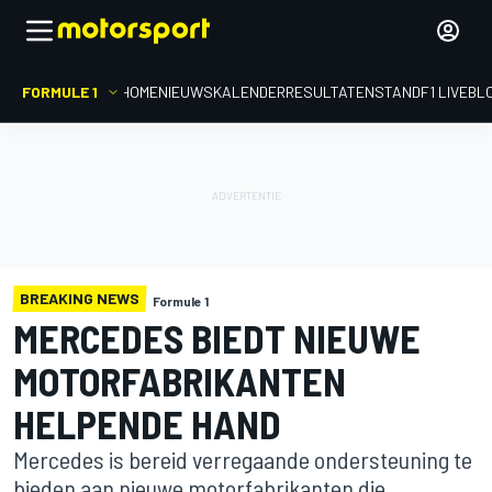
FORMULE 1
HOME
NIEUWS
KALENDER
RESULTATEN
STAND
F1 LIVEBL
BREAKING NEWS
Formule 1
MERCEDES BIEDT NIEUWE
MOTORFABRIKANTEN
HELPENDE HAND
Mercedes is bereid verregaande ondersteuning te
bieden aan nieuwe motorfabrikanten die