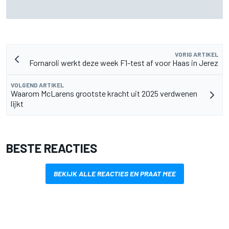
De nieuwigheid van Cadillac is eraf, maar dat is juist een
compliment
VORIG ARTIKEL
Fornaroli werkt deze week F1-test af voor Haas in Jerez
VOLGEND ARTIKEL
Waarom McLarens grootste kracht uit 2025 verdwenen
lijkt
BESTE REACTIES
BEKIJK ALLE REACTIES EN PRAAT MEE