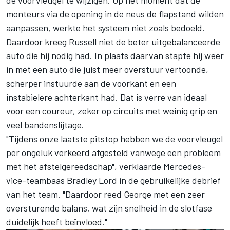
de voorvleugel te wijzigen. Op het moment dat de
monteurs via de opening in de neus de flapstand wilden
aanpassen, werkte het systeem niet zoals bedoeld.
Daardoor kreeg Russell niet de beter uitgebalanceerde
auto die hij nodig had. In plaats daarvan stapte hij weer
in met een auto die juist meer overstuur vertoonde,
scherper instuurde aan de voorkant en een
instabielere achterkant had. Dat is verre van ideaal
voor een coureur, zeker op circuits met weinig grip en
veel bandenslijtage.
"Tijdens onze laatste pitstop hebben we de voorvleugel
per ongeluk verkeerd afgesteld vanwege een probleem
met het afstelgereedschap", verklaarde Mercedes-
vice-teambaas Bradley Lord in de gebruikelijke debrief
van het team. "Daardoor reed George met een zeer
oversturende balans, wat zijn snelheid in de slotfase
duidelijk heeft beïnvloed."