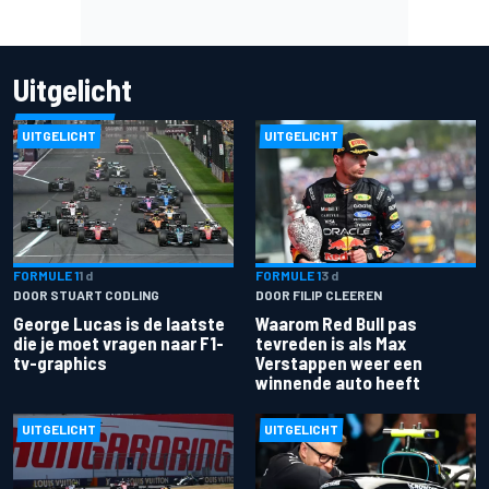
Uitgelicht
UITGELICHT
UITGELICHT
FORMULE 1
1 d
FORMULE 1
3 d
DOOR STUART CODLING
DOOR FILIP CLEEREN
George Lucas is de laatste
Waarom Red Bull pas
die je moet vragen naar F1-
tevreden is als Max
tv-graphics
Verstappen weer een
winnende auto heeft
UITGELICHT
UITGELICHT