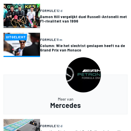
FORMULE 1
2 d
Damon Hill vergelijkt duel Russell-Antonelli met
F1-rivaliteit van 1996
UITGELICHT
FORMULE 1
1 m
Column: Wie het slechtst geslapen heeft na de
Grand Prix van Monaco
Meer van
Mercedes
FORMULE 1
2 d