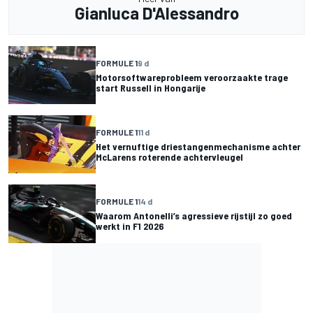
Gianluca D'Alessandro
FORMULE 1
9 d
Motorsoftwareprobleem veroorzaakte trage
start Russell in Hongarije
FORMULE 1
11 d
Het vernuftige driestangenmechanisme achter
McLarens roterende achtervleugel
FORMULE 1
14 d
Waarom Antonelli’s agressieve rijstijl zo goed
werkt in F1 2026