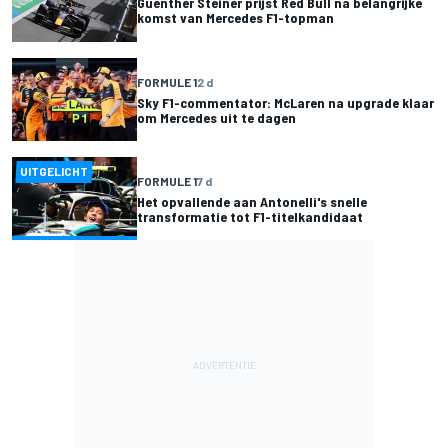
Guenther Steiner prijst Red Bull na belangrijke
komst van Mercedes F1-topman
FORMULE 1
2 d
Sky F1-commentator: McLaren na upgrade klaar
om Mercedes uit te dagen
UITGELICHT
FORMULE 1
7 d
Het opvallende aan Antonelli's snelle
transformatie tot F1-titelkandidaat