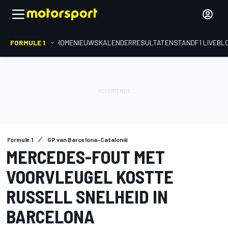
FORMULE 1
HOME
NIEUWS
KALENDER
RESULTATEN
STAND
F1 LIVEBL
Formule 1
GP van Barcelona-Catalonië
MERCEDES-FOUT MET
VOORVLEUGEL KOSTTE
RUSSELL SNELHEID IN
BARCELONA