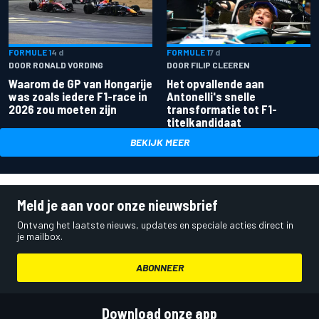
FORMULE 1
4 d
FORMULE 1
7 d
DOOR RONALD VORDING
DOOR FILIP CLEEREN
Waarom de GP van Hongarije
Het opvallende aan
was zoals iedere F1-race in
Antonelli's snelle
2026 zou moeten zijn
transformatie tot F1-
titelkandidaat
BEKIJK MEER
Meld je aan voor onze nieuwsbrief
Ontvang het laatste nieuws, updates en speciale acties direct in
je mailbox.
ABONNEER
Download onze app