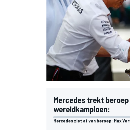
INDYCAR
Mercedes trekt beroep 
wereldkampioen:
WEC
DTM
Mercedes ziet af van beroep: Max Ver