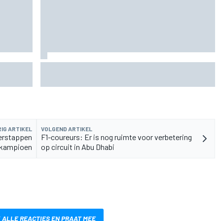
sell is
James Vowles blijft positief ondanks moeizame
start Williams 2026
IG ARTIKEL
VOLGEND ARTIKEL
Verstappen
F1-coureurs: Er is nog ruimte voor verbetering
1-kampioen
op circuit in Abu Dhabi
 ALLE REACTIES EN PRAAT MEE