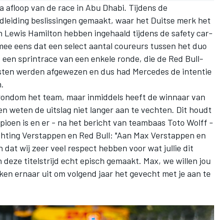
a afloop van de race in Abu Dhabi. Tijdens de
jdleiding beslissingen gemaakt, waar het Duitse merk het
en
Lewis Hamilton
hebben ingehaald tijdens de safety car-
 mee eens dat een select aantal coureurs tussen het duo
t een sprintrace van een enkele ronde, die de Red Bull-
esten werden afgewezen en dus had Mercedes de intentie
n.
rondom het team, maar inmiddels heeft de winnaar van
 weten de uitslag niet langer aan te vechten. Dit houdt
ioen is en er -
na het bericht van teambaas Toto Wolff
-
richting Verstappen en Red Bull: "Aan
Max Verstappen
en
n dat wij zeer veel respect hebben voor wat jullie dit
 deze titelstrijd echt episch gemaakt. Max, we willen jou
ijken ernaar uit om volgend jaar het gevecht met je aan te