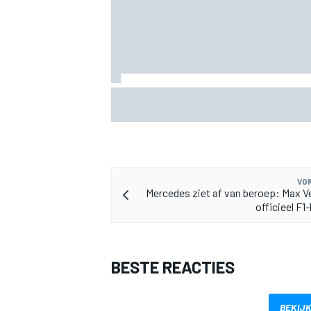
Fittipaldi: strijd tussen Antonelli en Rus
goed voor F1
VOR
Mercedes ziet af van beroep: Max 
officieel F
BESTE REACTIES
BEKIJK