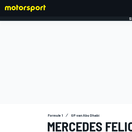
S
FORMULE 1
Formule 1
GP van Abu Dhabi
MERCEDES FELI