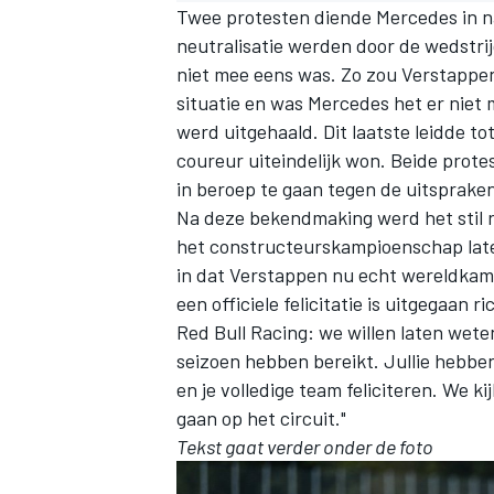
Twee protesten diende
Mercedes
in n
neutralisatie werden door de wedstri
niet mee eens was. Zo zou Verstapp
situatie en was Mercedes het er niet
werd uitgehaald. Dit laatste leidde to
coureur uiteindelijk won. Beide prot
in beroep te gaan tegen de uitsprake
Na deze bekendmaking werd het stil 
het constructeurskampioenschap laten
in dat Verstappen nu echt wereldkamp
een officiele felicitatie is uitgegaan 
Red Bull Racing
: we willen laten wete
seizoen hebben bereikt. Jullie hebben
en je volledige team feliciteren. We k
gaan op het circuit."
Tekst gaat verder onder de foto