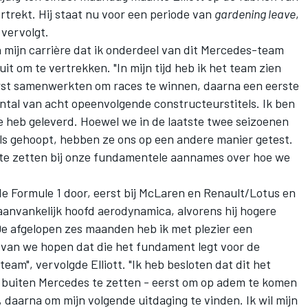
rtrekt. Hij staat nu voor een periode van
gardening leave
,
e vervolgt.
an mijn carrière dat ik onderdeel van dit Mercedes-team
luit om te vertrekken. "In mijn tijd heb ik het team zien
rst samenwerkten om races te winnen, daarna een eerste
tal van acht opeenvolgende constructeurstitels. Ik ben
ge heb geleverd. Hoewel we in de laatste twee seizoenen
ls gehoopt, hebben ze ons op een andere manier getest.
te zetten bij onze fundamentele aannames over hoe we
de Formule 1 door, eerst bij
McLaren
en Renault/Lotus en
 aanvankelijk hoofd aerodynamica, alvorens hij hogere
"De afgelopen zes maanden heb ik met plezier een
rvan we hopen dat die het fundament legt voor de
eam", vervolgde Elliott. "Ik heb besloten dat dit het
 buiten Mercedes te zetten - eerst om op adem te komen
, daarna om mijn volgende uitdaging te vinden. Ik wil mijn