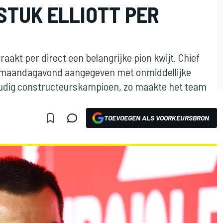
STUK ELLIOTT PER
akt per direct een belangrijke pion kwijt. Chief
eft maandagavond aangegeven met onmiddellijke
voudig constructeurskampioen, zo maakte het team
TOEVOEGEN ALS VOORKEURSBRON