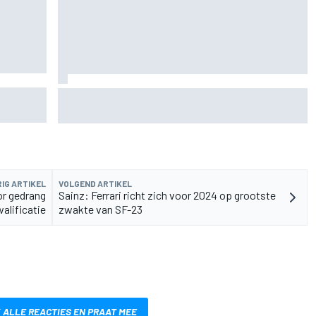
James Vowles onthult hoe F1-budgetplafond
 over
Williams raakt bij modernisering faciliteiten
IG ARTIKEL
VOLGEND ARTIKEL
or gedrang
Sainz: Ferrari richt zich voor 2024 op grootste
walificatie
zwakte van SF-23
 ALLE REACTIES EN PRAAT MEE