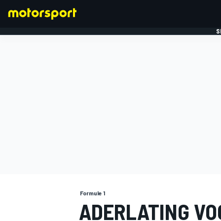
S
FORMULE 1
Formule 1
ADERLATING VO