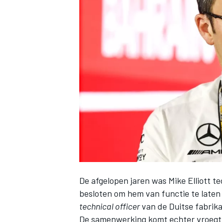
INDYCAR
De afgelopen jaren was Mike Elliott t
WEC
DTM
besloten om hem
van functie te laten
technical officer
van de Duitse fabrika
De samenwerking komt echter vroegtij