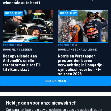
winnende auto heeft
UITGELICHT
UITGELICHT
FORMULE 1
8 d
FORMULE 1
9 d
DOOR FILIP CLEEREN
DOOR JAKE BOXALL-LEGGE
Het opvallende aan
Norris en Verstappen
Antonelli's snelle
presteerden boven
transformatie tot F1-
verwachting in Hongarije -
titelkandidaat
symbolisch voor hun F1-
seizoen 2026
BEKIJK MEER
Meld je aan voor onze nieuwsbrief
Ontvang het laatste nieuws, updates en speciale acties direct in