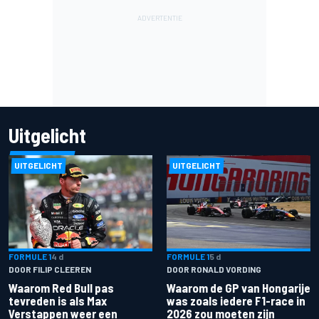
Uitgelicht
UITGELICHT
UITGELICHT
FORMULE 1
4 d
FORMULE 1
5 d
DOOR FILIP CLEEREN
DOOR RONALD VORDING
Waarom Red Bull pas
Waarom de GP van Hongarije
tevreden is als Max
was zoals iedere F1-race in
Verstappen weer een
2026 zou moeten zijn