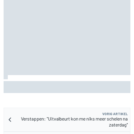
Marc Marquez over titelkansen: “Nog een MotoGP-titel
verandert mijn leven niet”
VORIG ARTIKEL
Verstappen: "Uitvalbeurt kon me niks meer schelen na
zaterdag"