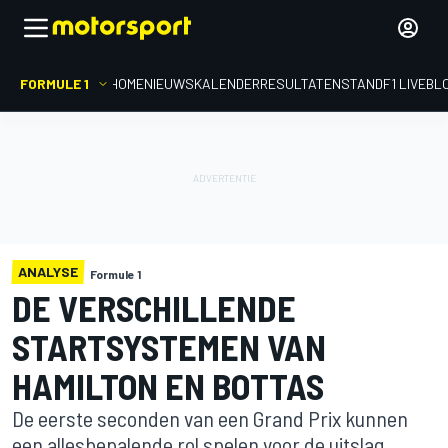
FORMULE 1
HOME
NIEUWS
KALENDER
RESULTATEN
STAND
F1 LIVEBL
ANALYSE
Formule 1
DE VERSCHILLENDE
STARTSYSTEMEN VAN
HAMILTON EN BOTTAS
De eerste seconden van een Grand Prix kunnen
een allesbepalende rol spelen voor de uitslag.