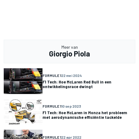
Meer van
Giorgio Piola
FORMULE 1
22 mei 2024
F1 Tech: Hoe McLaren Red Bull in een
ontwikkelingsrace dwingt
FORMULE 1
10 sep 2023
F1 Tech: Hoe McLaren in Monza het probleem
met aerodynamische efficiëntie tackelde
FORMULE 1
22 apr 2022