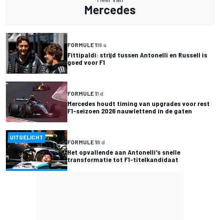
Mercedes
FORMULE 1
19 u
Fittipaldi: strijd tussen Antonelli en Russell is
goed voor F1
FORMULE 1
1 d
Mercedes houdt timing van upgrades voor rest
F1-seizoen 2026 nauwlettend in de gaten
UITGELICHT
FORMULE 1
8 d
Het opvallende aan Antonelli's snelle
transformatie tot F1-titelkandidaat