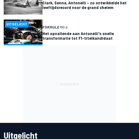
Clark, Senna, Antonelli – zo ontwikkelde het
leeftijdsrecord voor de grand chelem
UITGELICHT
FORMULE 1
10 d
Het opvallende aan Antonelli's snelle
transformatie tot F1-titelkandidaat
Uitgelicht