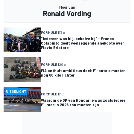
Meer van
Ronald Vording
FORMULE 1
13 u
"Iedereen was blij, behalve hij" – Franco
Colapinto deelt veelzeggende anekdote over
Flavio Briatore
FORMULE 1
20 u
FIA onthult ambitieus doel: F1-auto's moeten
nog 80 kilo lichter
UITGELICHT
FORMULE 1
7 d
Waarom de GP van Hongarije was zoals iedere
F1-race in 2026 zou moeten zijn