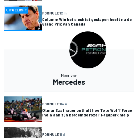
UITGELICHT
FORMULE 1
2 m
Column: Wie het slechtst geslapen heeft na de
Grand Prix van Canada
Meer van
Mercedes
FORMULE 1
14 u
Otmar Szafnauer onthult hoe Toto Wolff Force
India aan zijn beroemde roze F1-tijdperk hielp
FORMULE 1
1 d