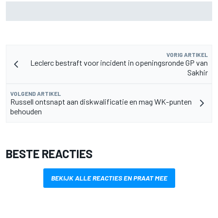
F2-talent Rafael Camara reageert op Haas F1-geruchten
voor 2027
VORIG ARTIKEL
Leclerc bestraft voor incident in openingsronde GP van
Sakhir
VOLGEND ARTIKEL
Russell ontsnapt aan diskwalificatie en mag WK-punten
behouden
BESTE REACTIES
BEKIJK ALLE REACTIES EN PRAAT MEE