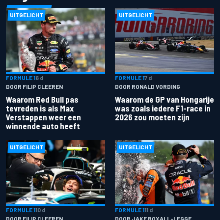
UITGELICHT
UITGELICHT
FORMULE 1
6 d
FORMULE 1
7 d
DOOR FILIP CLEEREN
DOOR RONALD VORDING
Waarom Red Bull pas
Waarom de GP van Hongarije
tevreden is als Max
was zoals iedere F1-race in
Verstappen weer een
2026 zou moeten zijn
winnende auto heeft
UITGELICHT
UITGELICHT
FORMULE 1
10 d
FORMULE 1
11 d
DOOR FILIP CLEEREN
DOOR JAKE BOXALL-LEGGE