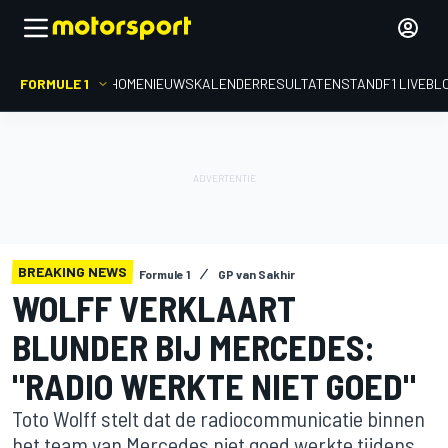
FORMULE 1
HOME
NIEUWS
KALENDER
RESULTATEN
STAND
F1 LIVEBL
BREAKING NEWS
Formule 1
GP van Sakhir
WOLFF VERKLAART
BLUNDER BIJ MERCEDES:
"RADIO WERKTE NIET GOED"
Toto Wolff stelt dat de radiocommunicatie binnen
het team van Mercedes niet goed werkte tijdens