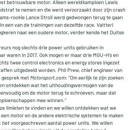
est betrouwbare motor. Alleen wereldkampioen Lewis
straf te nemen en die werd veroorzaakt door zijn crash
illiams-rookie Lance Stroll werd gedwongen terug te gaan
n een van de trainingen van dezelfde race. Valtteri
ugkeren naar een oudere motor, verder kende het Duitse
eurs nog slechts drie power units gebruiken in
baar waren in 2017. Ook mogen er maar drie MGU-H’s en
chts twee control electronics en energy stores ingezet
affen uitgedeeld worden. Phil Prew, chief engineer van
n gesprek met
Motorsport.com
: “Om eerlijk te zijn zoeken
llen ontdekken wat het uithoudingsvermogen van de
 eenvoudig om de motor terug te schroeven, maar dat
ampioenschappen mee winnen.”
nze limieten te vinden en we willen ontdekken wat we
een motor en de andere elektrische systemen te maken
 het voorgeschreven aantal power units. We willen