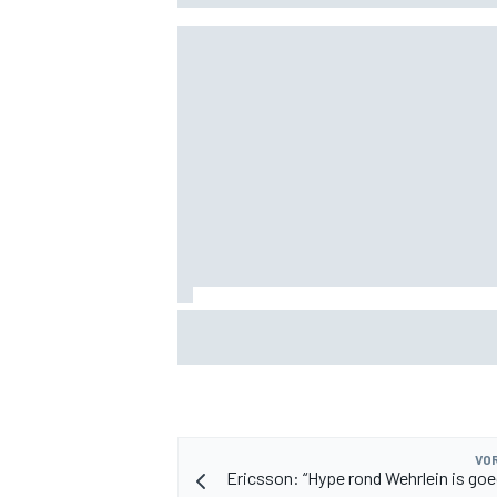
MEER RACEKLASSEN
F1 2026-tussenrapport: Aston Martin z
eerherstel na dramatische start
VOR
Ericsson: “Hype rond Wehrlein is goe