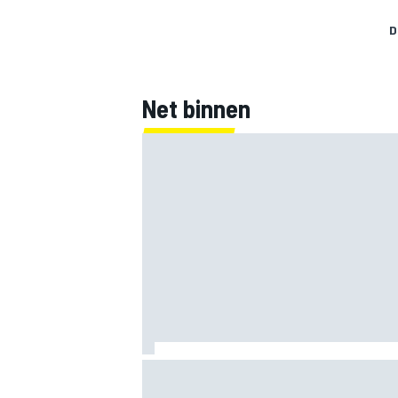
D
Net binnen
KTM mag afwijkend motoronderdeel ve
voor GP van Aragón