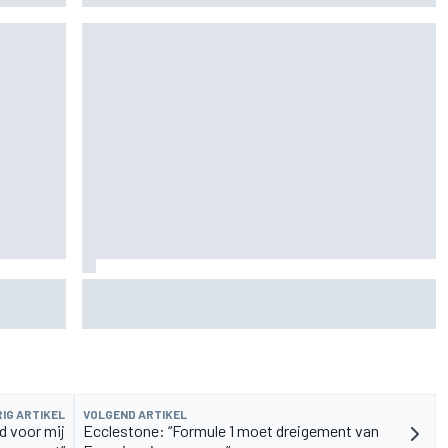
oekt
Pedro Acosta houdt hoop op eerste MotoGP-
zege met KTM
IG ARTIKEL
VOLGEND ARTIKEL
d voor mij
Ecclestone: “Formule 1 moet dreigement van