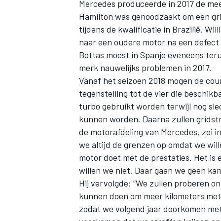
Mercedes produceerde in 2017 de me
Hamilton was genoodzaakt om een grid
tijdens de kwalificatie in Brazilië. W
naar een oudere motor na een defect i
Bottas moest in Spanje eveneens ter
merk nauwelijks problemen in 2017.
Vanaf het seizoen 2018 mogen de cour
tegenstelling tot de vier die beschik
turbo gebruikt worden terwijl nog sle
kunnen worden. Daarna zullen gridstr
de motorafdeling van Mercedes, zei i
we altijd de grenzen op omdat we wi
motor doet met de prestaties. Het is
willen we niet. Daar gaan we geen k
Hij vervolgde: “We zullen proberen o
kunnen doen om meer kilometers met 
zodat we volgend jaar doorkomen met