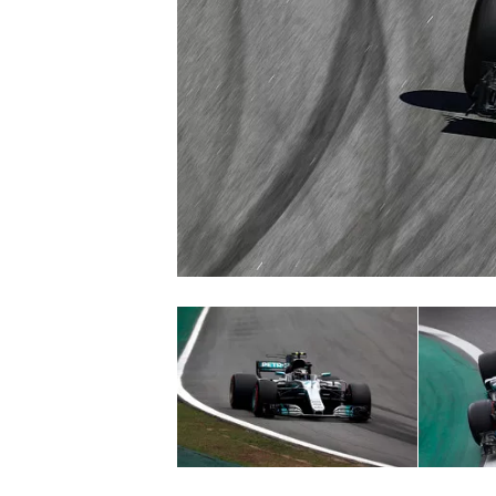
INDYCAR
WEC
DTM