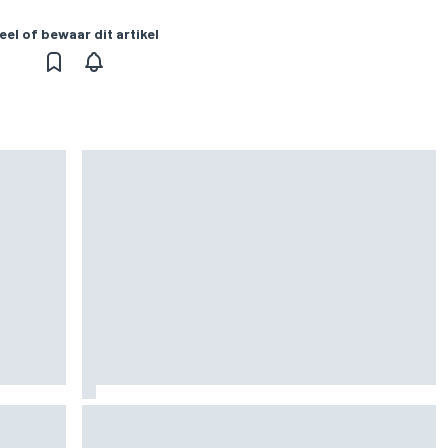
eel of bewaar dit artikel
rvangen
MotoGP Grand Prix van Groot-Brittannië 2026:
tijden, uitzending en meer