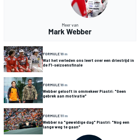
Meer van
Mark Webber
FORMULE 1
8 m
Wat het verleden ons leert over een driestrijd in
de F1-seizoensfinale
FORMULE 1
8 m
Webber gelooft in ommekeer Piastri: "Geen
gebrek aan motivatie"
FORMULE 1
11 m
Webber na "geweldige dag" Piastri: "Nog een
lange weg te gaan"