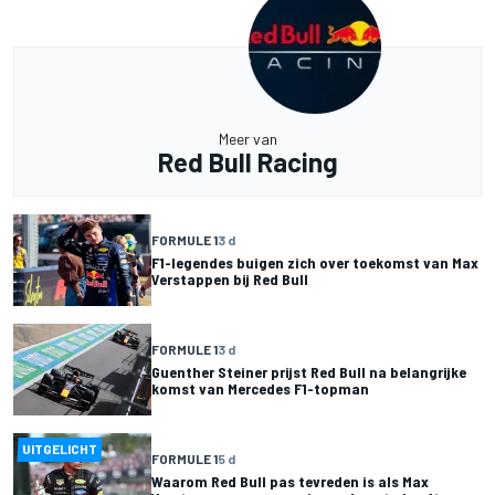
Meer van
Red Bull Racing
FORMULE 1
3 d
F1-legendes buigen zich over toekomst van Max
Verstappen bij Red Bull
FORMULE 1
3 d
Guenther Steiner prijst Red Bull na belangrijke
komst van Mercedes F1-topman
UITGELICHT
FORMULE 1
5 d
Waarom Red Bull pas tevreden is als Max