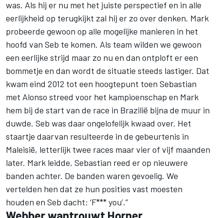
was. Als hij er nu met het juiste perspectief en in alle
eerlijkheid op terugkijkt zal hij er zo over denken. Mark
probeerde gewoon op alle mogelijke manieren in het
hoofd van Seb te komen. Als team wilden we gewoon
een eerlijke strijd maar zo nu en dan ontploft er een
bommetje en dan wordt de situatie steeds lastiger. Dat
kwam eind 2012 tot een hoogtepunt toen Sebastian
met Alonso streed voor het kampioenschap en Mark
hem bij de start van de race in Brazilië bijna de muur in
duwde. Seb was daar ongelofelijk kwaad over. Het
staartje daarvan resulteerde in de gebeurtenis in
Maleisië, letterlijk twee races maar vier of vijf maanden
later. Mark leidde, Sebastian reed er op nieuwere
banden achter. De banden waren gevoelig. We
vertelden hen dat ze hun posities vast moesten
houden en Seb dacht: ‘F*** you’.”
Webber wantrouwt Horner