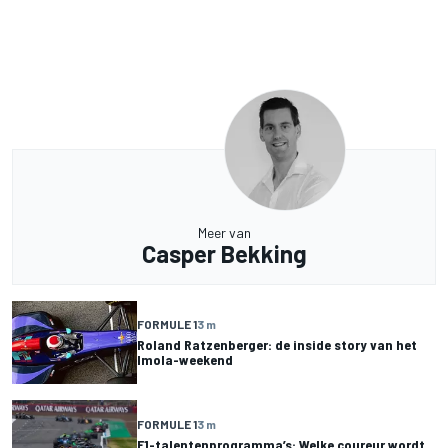
Meer van
Casper Bekking
FORMULE 1
3 m
Roland Ratzenberger: de inside story van het
Imola-weekend
FORMULE 1
3 m
F1-talentenprogramma’s: Welke coureur wordt