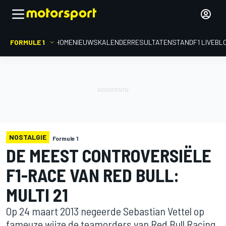
FORMULE 1
HOME
NIEUWS
KALENDER
RESULTATEN
STAND
F1 LIVEBL
NOSTALGIE
Formule 1
DE MEEST CONTROVERSIËLE
F1-RACE VAN RED BULL:
MULTI 21
Op 24 maart 2013 negeerde Sebastian Vettel op
fameuze wijze de teamorders van Red Bull Racing