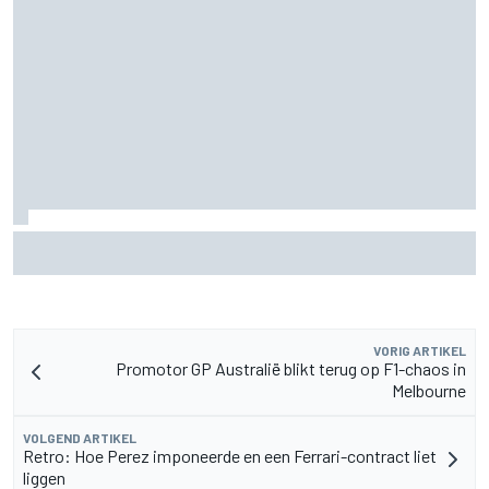
Pedro Acosta houdt hoop op eerste MotoGP-zege met KTM
VORIG ARTIKEL
Promotor GP Australië blikt terug op F1-chaos in
Melbourne
VOLGEND ARTIKEL
Retro: Hoe Perez imponeerde en een Ferrari-contract liet
liggen