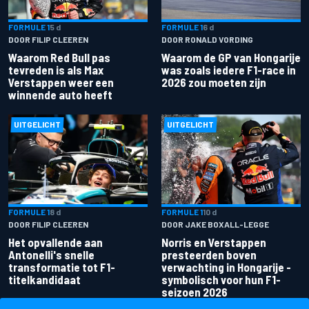
FORMULE 1
5 d
FORMULE 1
6 d
DOOR FILIP CLEEREN
DOOR RONALD VORDING
Waarom Red Bull pas
Waarom de GP van Hongarije
tevreden is als Max
was zoals iedere F1-race in
Verstappen weer een
2026 zou moeten zijn
winnende auto heeft
UITGELICHT
UITGELICHT
FORMULE 1
8 d
FORMULE 1
10 d
DOOR FILIP CLEEREN
DOOR JAKE BOXALL-LEGGE
Het opvallende aan
Norris en Verstappen
Antonelli's snelle
presteerden boven
transformatie tot F1-
verwachting in Hongarije -
titelkandidaat
symbolisch voor hun F1-
seizoen 2026