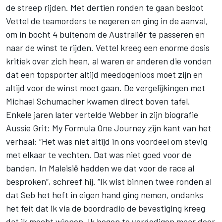
de streep rijden. Met dertien ronden te gaan besloot
Vettel de teamorders te negeren en ging in de aanval,
om in bocht 4 buitenom de Australiër te passeren en
naar de winst te rijden. Vettel kreeg een enorme dosis
kritiek over zich heen, al waren er anderen die vonden
dat een topsporter altijd meedogenloos moet zijn en
altijd voor de winst moet gaan. De vergelijkingen met
Michael Schumacher kwamen direct boven tafel.
Enkele jaren later vertelde Webber in zijn biografie
Aussie Grit: My Formula One Journey zijn kant van het
verhaal: “Het was niet altijd in ons voordeel om stevig
met elkaar te vechten. Dat was niet goed voor de
banden. In Maleisië hadden we dat voor de race al
besproken”, schreef hij. “Ik wist binnen twee ronden al
dat Seb het heft in eigen hand ging nemen, ondanks
het feit dat ik via de boordradio de bevestiging kreeg
dat ik mocht winnen. Ik begon te verdedigen maar door