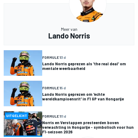
Meer van
Lando Norris
FORMULE 1
3 d
Lando Norris geprezen als 'the real deal' om
mentale weerbaarheid
FORMULE 1
5 d
Lando Norris geprezen om 'echte
wereldkampioensrit' in F1 GP van Hongarije
UITGELICHT
FORMULE 1
11 d
Norris en Verstappen presteerden boven
verwachting in Hongarije - symbolisch voor hun
F1-seizoen 2026