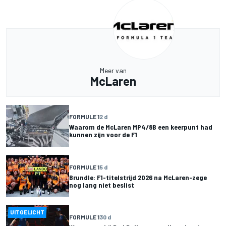
Meer van
McLaren
FORMULE 1
2 d
Waarom de McLaren MP4/8B een keerpunt had
kunnen zijn voor de F1
FORMULE 1
5 d
Brundle: F1-titelstrijd 2026 na McLaren-zege
nog lang niet beslist
UITGELICHT
FORMULE 1
30 d