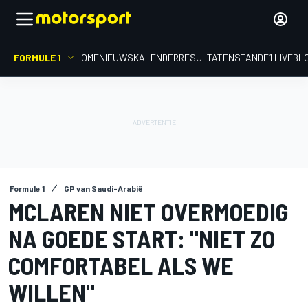
FORMULE 1
HOME
NIEUWS
KALENDER
RESULTATEN
STAND
F1 LIVEBL
Formule 1
GP van Saudi-Arabië
MCLAREN NIET OVERMOEDIG
NA GOEDE START: "NIET ZO
COMFORTABEL ALS WE
WILLEN"