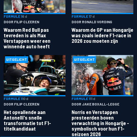
FORMULE 1
6 d
FORMULE 1
7 d
DOOR FILIP CLEEREN
DOOR RONALD VORDING
Waarom Red Bull pas
Waarom de GP van Hongarije
tevreden is als Max
was zoals iedere F1-race in
Verstappen weer een
2026 zou moeten zijn
winnende auto heeft
UITGELICHT
UITGELICHT
FORMULE 1
10 d
FORMULE 1
11 d
DOOR FILIP CLEEREN
DOOR JAKE BOXALL-LEGGE
Het opvallende aan
Norris en Verstappen
Antonelli's snelle
presteerden boven
transformatie tot F1-
verwachting in Hongarije -
titelkandidaat
symbolisch voor hun F1-
seizoen 2026