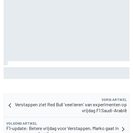
F2-talent Rafael Camara reageert op Haas F1-geruchten
voor 2027
VORIG ARTIKEL
Verstappen ziet Red Bull 'veel leren' van experimenten op
vrijdag F1 Saudi-Arabië
VOLGEND ARTIKEL
F1-update: Betere vrijdag voor Verstappen, Marko gaat in