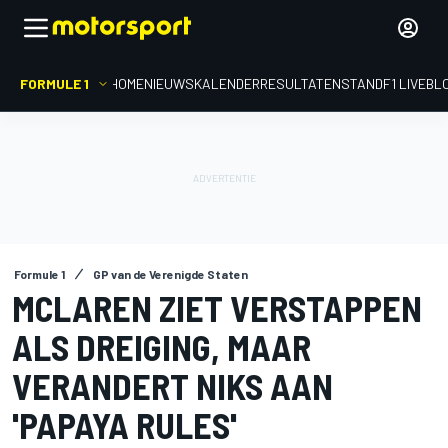
FORMULE 1
HOME
NIEUWS
KALENDER
RESULTATEN
STAND
F1 LIVEBL
Formule 1
GP van de Verenigde Staten
MCLAREN ZIET VERSTAPPEN
ALS DREIGING, MAAR
VERANDERT NIKS AAN
'PAPAYA RULES'