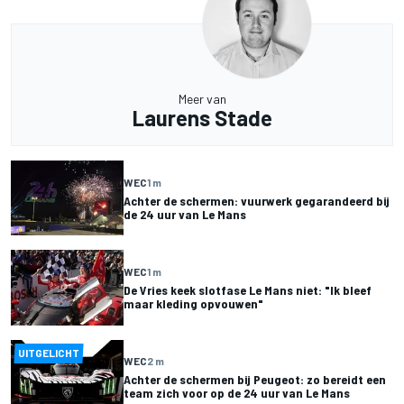
Meer van
Laurens Stade
WEC
1 m
Achter de schermen: vuurwerk gegarandeerd bij
de 24 uur van Le Mans
WEC
1 m
De Vries keek slotfase Le Mans niet: "Ik bleef
maar kleding opvouwen"
UITGELICHT
WEC
2 m
Achter de schermen bij Peugeot: zo bereidt een
team zich voor op de 24 uur van Le Mans