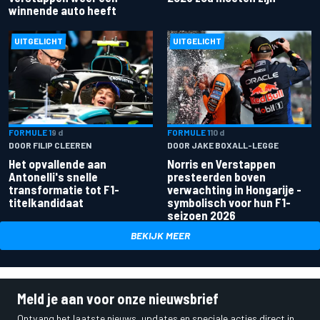
winnende auto heeft
UITGELICHT
UITGELICHT
FORMULE 1
9 d
FORMULE 1
10 d
DOOR FILIP CLEEREN
DOOR JAKE BOXALL-LEGGE
Het opvallende aan
Norris en Verstappen
Antonelli's snelle
presteerden boven
transformatie tot F1-
verwachting in Hongarije -
titelkandidaat
symbolisch voor hun F1-
seizoen 2026
BEKIJK MEER
Meld je aan voor onze nieuwsbrief
Ontvang het laatste nieuws, updates en speciale acties direct in