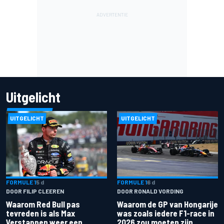
Uitgelicht
UITGELICHT
UITGELICHT
FORMULE 1
5 d
FORMULE 1
6 d
DOOR FILIP CLEEREN
DOOR RONALD VORDING
Waarom Red Bull pas
Waarom de GP van Hongarije
tevreden is als Max
was zoals iedere F1-race in
Verstappen weer een
2026 zou moeten zijn