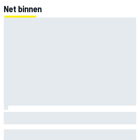
Net binnen
Clark, Senna, Antonelli – zo ontwikkelde het
leeftijdsrecord voor de grand chelem