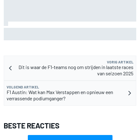
MotoGP Grand Prix van Groot-Brittannië 2026: tijden,
uitzending en meer
VORIG ARTIKEL
Dit is waar de F1-teams nog om strijden in laatste races
van seizoen 2025
VOLGEND ARTIKEL
F1 Austin: Wat kan Max Verstappen en opnieuw een
verrassende podiumganger?
BESTE REACTIES