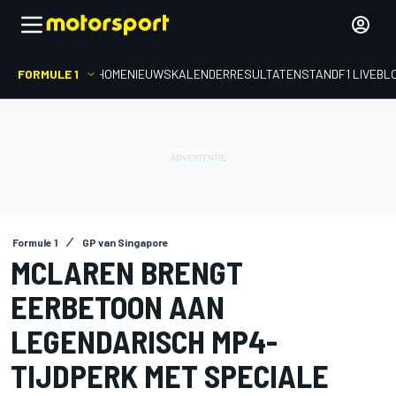
FORMULE 1
HOME
NIEUWS
KALENDER
RESULTATEN
STAND
F1 LIVEBL
Formule 1
GP van Singapore
MCLAREN BRENGT
EERBETOON AAN
LEGENDARISCH MP4-
TIJDPERK MET SPECIALE