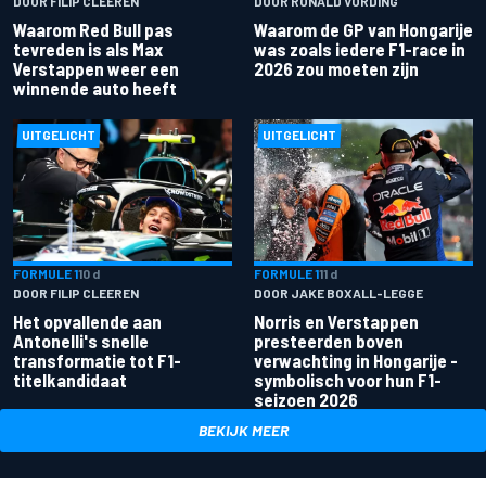
DOOR FILIP CLEEREN
DOOR RONALD VORDING
Waarom Red Bull pas
Waarom de GP van Hongarije
tevreden is als Max
was zoals iedere F1-race in
Verstappen weer een
2026 zou moeten zijn
winnende auto heeft
UITGELICHT
UITGELICHT
FORMULE 1
10 d
FORMULE 1
11 d
DOOR FILIP CLEEREN
DOOR JAKE BOXALL-LEGGE
Het opvallende aan
Norris en Verstappen
Antonelli's snelle
presteerden boven
transformatie tot F1-
verwachting in Hongarije -
titelkandidaat
symbolisch voor hun F1-
seizoen 2026
BEKIJK MEER