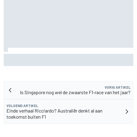
F2-talent Rafael Camara reageert op Haas F1-geruchten
voor 2027
VORIG ARTIKEL
Is Singapore nog wel de zwaarste F1-race van het jaar?
VOLGEND ARTIKEL
Einde verhaal Ricciardo? Australiër denkt al aan
toekomst buiten F1