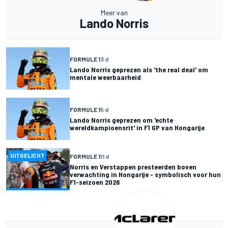
Meer van
Lando Norris
FORMULE 1
3 d
Lando Norris geprezen als 'the real deal' om
mentale weerbaarheid
FORMULE 1
5 d
Lando Norris geprezen om 'echte
wereldkampioensrit' in F1 GP van Hongarije
UITGELICHT
FORMULE 1
11 d
Norris en Verstappen presteerden boven
verwachting in Hongarije - symbolisch voor hun
F1-seizoen 2026