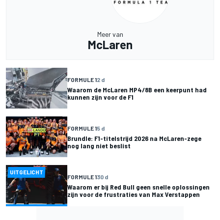
Meer van
McLaren
FORMULE 1
2 d
Waarom de McLaren MP4/8B een keerpunt had
kunnen zijn voor de F1
FORMULE 1
5 d
Brundle: F1-titelstrijd 2026 na McLaren-zege
nog lang niet beslist
UITGELICHT
FORMULE 1
30 d
Waarom er bij Red Bull geen snelle oplossingen
zijn voor de frustraties van Max Verstappen