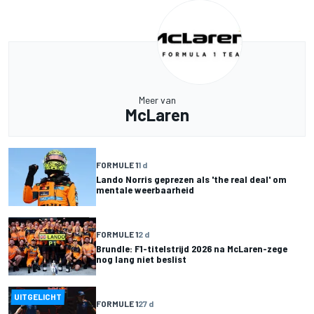
Meer van
McLaren
FORMULE 1
1 d
Lando Norris geprezen als 'the real deal' om
mentale weerbaarheid
FORMULE 1
2 d
Brundle: F1-titelstrijd 2026 na McLaren-zege
nog lang niet beslist
UITGELICHT
FORMULE 1
27 d