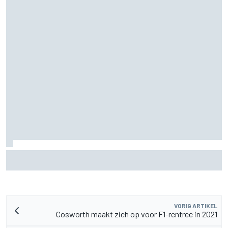
Waarom de McLaren MP4/8B een keerpunt had kunnen zijn
voor de F1
VORIG ARTIKEL
Cosworth maakt zich op voor F1-rentree in 2021