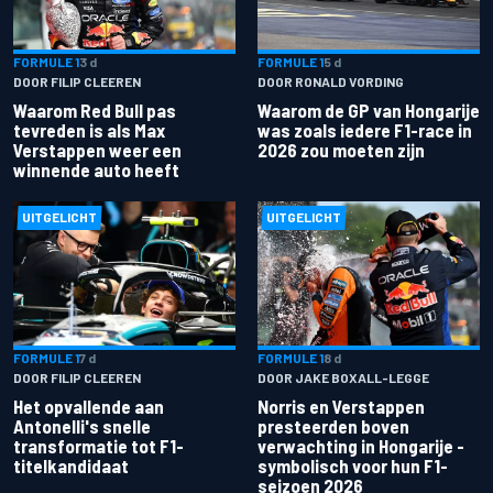
FORMULE 1
3 d
FORMULE 1
5 d
DOOR FILIP CLEEREN
DOOR RONALD VORDING
Waarom Red Bull pas
Waarom de GP van Hongarije
tevreden is als Max
was zoals iedere F1-race in
Verstappen weer een
2026 zou moeten zijn
winnende auto heeft
UITGELICHT
UITGELICHT
FORMULE 1
7 d
FORMULE 1
8 d
DOOR FILIP CLEEREN
DOOR JAKE BOXALL-LEGGE
Het opvallende aan
Norris en Verstappen
Antonelli's snelle
presteerden boven
transformatie tot F1-
verwachting in Hongarije -
titelkandidaat
symbolisch voor hun F1-
seizoen 2026