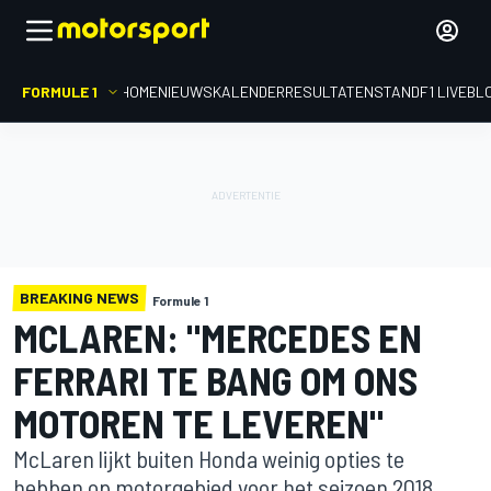
FORMULE 1
HOME
NIEUWS
KALENDER
RESULTATEN
STAND
F1 LIVEBL
BREAKING NEWS
Formule 1
MCLAREN: "MERCEDES EN
FERRARI TE BANG OM ONS
MOTOREN TE LEVEREN"
McLaren lijkt buiten Honda weinig opties te
hebben op motorgebied voor het seizoen 2018,