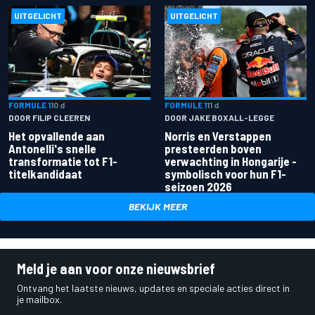
UITGELICHT
UITGELICHT
FORMULE 1
10 d
FORMULE 1
11 d
DOOR FILIP CLEEREN
DOOR JAKE BOXALL-LEGGE
Het opvallende aan
Norris en Verstappen
Antonelli's snelle
presteerden boven
transformatie tot F1-
verwachting in Hongarije -
titelkandidaat
symbolisch voor hun F1-
seizoen 2026
BEKIJK MEER
Meld je aan voor onze nieuwsbrief
Ontvang het laatste nieuws, updates en speciale acties direct in
je mailbox.