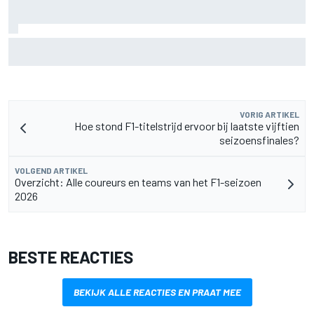
F2-talent Rafael Camara reageert op Haas F1-geruchten
voor 2027
VORIG ARTIKEL
Hoe stond F1-titelstrijd ervoor bij laatste vijftien
seizoensfinales?
VOLGEND ARTIKEL
Overzicht: Alle coureurs en teams van het F1-seizoen
2026
BESTE REACTIES
BEKIJK ALLE REACTIES EN PRAAT MEE