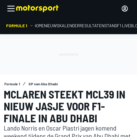
FORMULE 1
HOME
NIEUWS
KALENDER
RESULTATEN
STAND
F1 LIVEBL
Formule 1
GP van Abu Dhabi
MCLAREN STEEKT MCL39 IN
NIEUW JASJE VOOR F1-
FINALE IN ABU DHABI
Lando Norris en Oscar Piastri jagen komend
weekend tijdens de Grand Prix van Abu Dhabi met