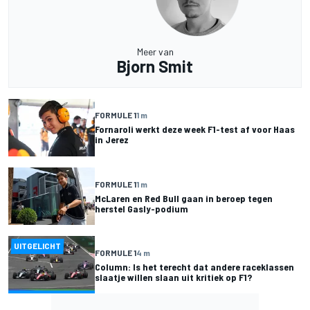
Meer van
Bjorn Smit
FORMULE 1
1 m
Fornaroli werkt deze week F1-test af voor Haas
in Jerez
FORMULE 1
1 m
McLaren en Red Bull gaan in beroep tegen
herstel Gasly-podium
UITGELICHT
FORMULE 1
4 m
Column: Is het terecht dat andere raceklassen
slaatje willen slaan uit kritiek op F1?