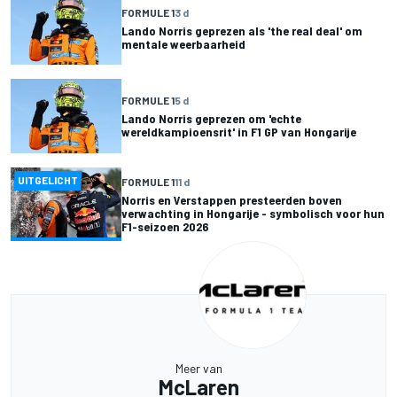
FORMULE 1
3 d
Lando Norris geprezen als 'the real deal' om
mentale weerbaarheid
FORMULE 1
5 d
Lando Norris geprezen om 'echte
wereldkampioensrit' in F1 GP van Hongarije
UITGELICHT
FORMULE 1
11 d
Norris en Verstappen presteerden boven
verwachting in Hongarije - symbolisch voor hun
F1-seizoen 2026
Meer van
McLaren