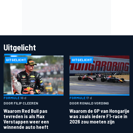
Uitgelicht
UITGELICHT
UITGELICHT
FORMULE 1
6 d
FORMULE 1
7 d
DOOR FILIP CLEEREN
DOOR RONALD VORDING
Waarom Red Bull pas
Waarom de GP van Hongarije
tevreden is als Max
was zoals iedere F1-race in
Verstappen weer een
2026 zou moeten zijn
winnende auto heeft