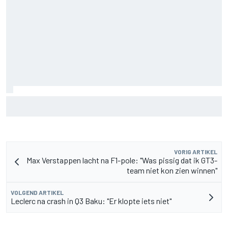
IndyCar-stand na Portland: Palou hard op weg naar vijfde
titel
VORIG ARTIKEL
Max Verstappen lacht na F1-pole: "Was pissig dat ik GT3-
team niet kon zien winnen"
VOLGEND ARTIKEL
Leclerc na crash in Q3 Baku: "Er klopte iets niet"