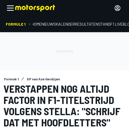
FORMULE 1
HOME
NIEUWS
KALENDER
RESULTATEN
STAND
F1 LIVEBL
Formule 1
GP van Azerbeidzjan
VERSTAPPEN NOG ALTIJD
FACTOR IN F1-TITELSTRIJD
VOLGENS STELLA: "SCHRIJF
DAT MET HOOFDLETTERS"