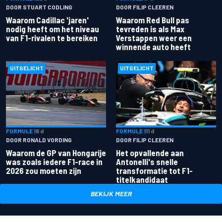
DOOR STUART CODLING
DOOR FILIP CLEEREN
Waarom Cadillac 'jaren'
Waarom Red Bull pas
nodig heeft om het niveau
tevreden is als Max
van F1-rivalen te bereiken
Verstappen weer een
winnende auto heeft
UITGELICHT
UITGELICHT
FORMULE 1
8 d
FORMULE 1
11 d
DOOR RONALD VORDING
DOOR FILIP CLEEREN
Waarom de GP van Hongarije
Het opvallende aan
was zoals iedere F1-race in
Antonelli's snelle
2026 zou moeten zijn
transformatie tot F1-
titelkandidaat
BEKIJK MEER