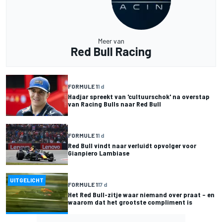
Meer van
Red Bull Racing
FORMULE 1
1 d
Hadjar spreekt van 'cultuurschok' na overstap
van Racing Bulls naar Red Bull
FORMULE 1
1 d
Red Bull vindt naar verluidt opvolger voor
Gianpiero Lambiase
UITGELICHT
FORMULE 1
17 d
Het Red Bull-zitje waar niemand over praat – en
waarom dat het grootste compliment is