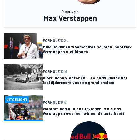
Meer van
Max Verstappen
FORMULE 1
22 u
Mika Hakkinen waarschuwt McLaren: haal Max
Verstappen niet binnen
FORMULE 1
2 d
Clark, Senna, Antonelli – zo ontwikkelde het
leeftijdsrecord voor de grand chelem
UITGELICHT
FORMULE 1
7 d
Waarom Red Bull pas tevreden is als Max
Verstappen weer een winnende auto heeft