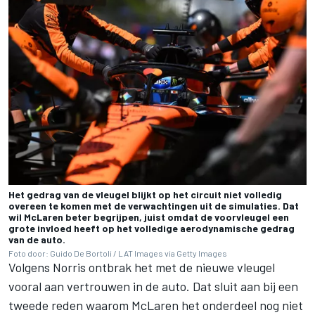
Het gedrag van de vleugel blijkt op het circuit niet volledig
overeen te komen met de verwachtingen uit de simulaties. Dat
wil McLaren beter begrijpen, juist omdat de voorvleugel een
grote invloed heeft op het volledige aerodynamische gedrag
van de auto.
Foto door: Guido De Bortoli / LAT Images via Getty Images
Volgens Norris ontbrak het met de nieuwe vleugel
vooral aan vertrouwen in de auto. Dat sluit aan bij een
tweede reden waarom McLaren het onderdeel nog niet