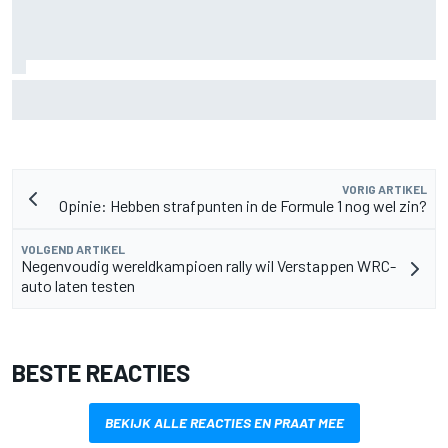
Waarom F1 nog altijd maar één Grand Prix zelf organiseert
VORIG ARTIKEL
Opinie: Hebben strafpunten in de Formule 1 nog wel zin?
VOLGEND ARTIKEL
Negenvoudig wereldkampioen rally wil Verstappen WRC-
auto laten testen
BESTE REACTIES
BEKIJK ALLE REACTIES EN PRAAT MEE