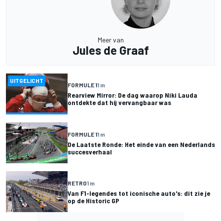
Meer van
Jules de Graaf
UITGELICHT
FORMULE 1
1 m
Rearview Mirror: De dag waarop Niki Lauda
ontdekte dat hij vervangbaar was
FORMULE 1
1 m
De Laatste Ronde: Het einde van een Nederlands
succesverhaal
RETRO
1 m
Van F1-legendes tot iconische auto's: dit zie je
op de Historic GP