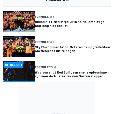
FORMULE 1
2 d
Brundle: F1-titelstrijd 2026 na McLaren-zege
nog lang niet beslist
FORMULE 1
3 d
Sky F1-commentator: McLaren na upgrade klaar
om Mercedes uit te dagen
UITGELICHT
FORMULE 1
27 d
Waarom er bij Red Bull geen snelle oplossingen
zijn voor de frustraties van Max Verstappen