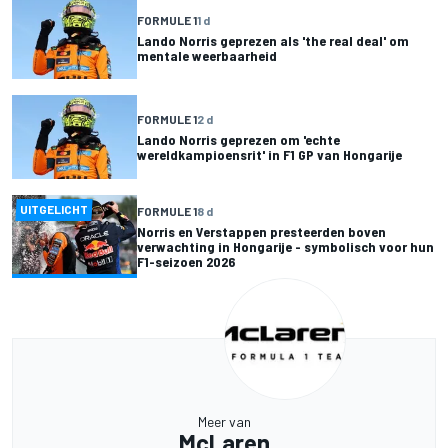
FORMULE 1
1 d
Lando Norris geprezen als 'the real deal' om
mentale weerbaarheid
FORMULE 1
2 d
Lando Norris geprezen om 'echte
wereldkampioensrit' in F1 GP van Hongarije
UITGELICHT
FORMULE 1
8 d
Norris en Verstappen presteerden boven
verwachting in Hongarije - symbolisch voor hun
F1-seizoen 2026
Meer van
McLaren