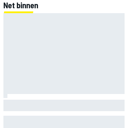
Net binnen
Grasser bevestigt tweede Lamborghini voor Nürburgring:
wie krijgt de cockpit?