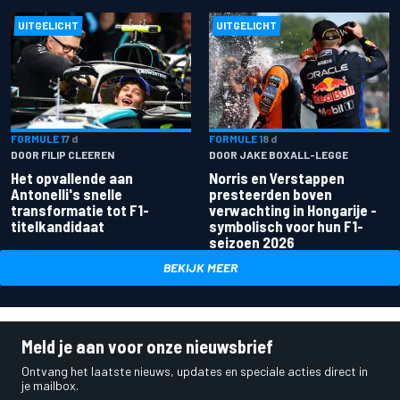
UITGELICHT
UITGELICHT
FORMULE 1
7 d
FORMULE 1
8 d
DOOR FILIP CLEEREN
DOOR JAKE BOXALL-LEGGE
Het opvallende aan
Norris en Verstappen
Antonelli's snelle
presteerden boven
transformatie tot F1-
verwachting in Hongarije -
titelkandidaat
symbolisch voor hun F1-
seizoen 2026
BEKIJK MEER
Meld je aan voor onze nieuwsbrief
Ontvang het laatste nieuws, updates en speciale acties direct in
je mailbox.