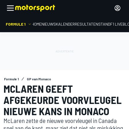
FORMULE 1
HOME
NIEUWS
KALENDER
RESULTATEN
STAND
F1 LIVEBL
Formule 1
GP van Monaco
MCLAREN GEEFT
AFGEKEURDE VOORVLEUGEL
NIEUWE KANS IN MONACO
McLaren zette de nieuwe voorvleugel in Canada
snel aan de kant, maar ziet dat niet als mislukking.