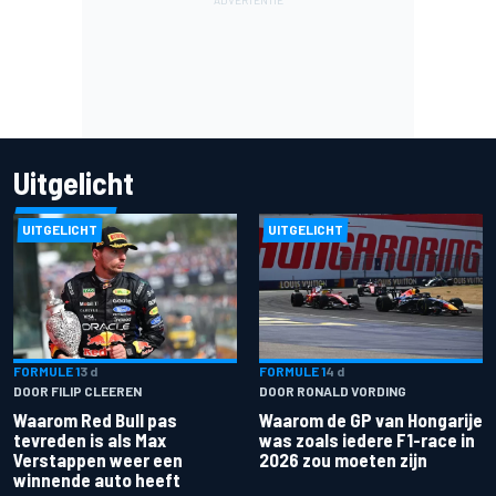
Uitgelicht
UITGELICHT
UITGELICHT
FORMULE 1
3 d
FORMULE 1
4 d
DOOR FILIP CLEEREN
DOOR RONALD VORDING
Waarom Red Bull pas
Waarom de GP van Hongarije
tevreden is als Max
was zoals iedere F1-race in
Verstappen weer een
2026 zou moeten zijn
winnende auto heeft