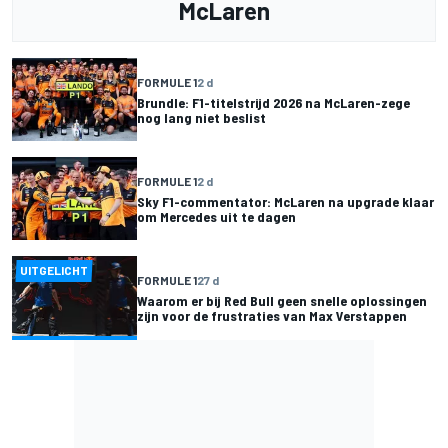
McLaren
FORMULE 1
2 d
Brundle: F1-titelstrijd 2026 na McLaren-zege
nog lang niet beslist
FORMULE 1
2 d
Sky F1-commentator: McLaren na upgrade klaar
om Mercedes uit te dagen
UITGELICHT
FORMULE 1
27 d
Waarom er bij Red Bull geen snelle oplossingen
zijn voor de frustraties van Max Verstappen