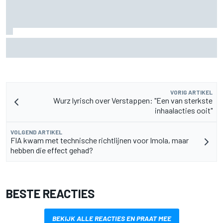
De nieuwigheid van Cadillac is eraf, maar dat is juist een
compliment
VORIG ARTIKEL
Wurz lyrisch over Verstappen: "Een van sterkste
inhaalacties ooit"
VOLGEND ARTIKEL
FIA kwam met technische richtlijnen voor Imola, maar
hebben die effect gehad?
BESTE REACTIES
BEKIJK ALLE REACTIES EN PRAAT MEE