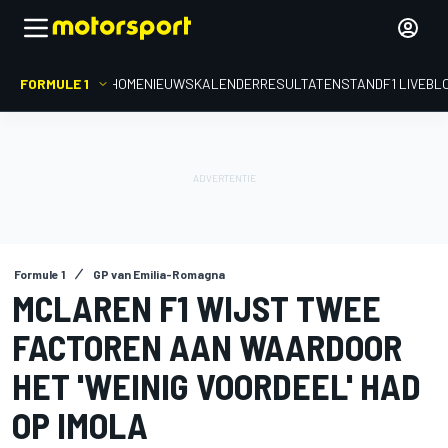
FORMULE 1
HOME
NIEUWS
KALENDER
RESULTATEN
STAND
F1 LIVEBL
Formule 1
GP van Emilia-Romagna
MCLAREN F1 WIJST TWEE
FACTOREN AAN WAARDOOR
HET 'WEINIG VOORDEEL' HAD
OP IMOLA