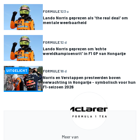
FORMULE 1
23 u
Lando Norris geprezen als 'the real deal' om
mentale weerbaarheid
FORMULE 1
2 d
Lando Norris geprezen om 'echte
wereldkampioensrit' in F1 GP van Hongarije
UITGELICHT
FORMULE 1
8 d
Norris en Verstappen presteerden boven
verwachting in Hongarije - symbolisch voor hun
F1-seizoen 2026
Meer van