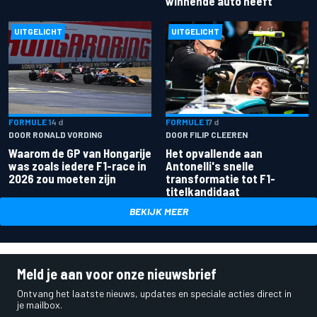
winnende auto heeft
UITGELICHT
UITGELICHT
FORMULE 1
4 d
FORMULE 1
7 d
DOOR RONALD VORDING
DOOR FILIP CLEEREN
Waarom de GP van Hongarije
Het opvallende aan
was zoals iedere F1-race in
Antonelli's snelle
2026 zou moeten zijn
transformatie tot F1-
titelkandidaat
BEKIJK MEER
Meld je aan voor onze nieuwsbrief
Ontvang het laatste nieuws, updates en speciale acties direct in
je mailbox.