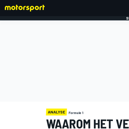
S
FORMULE 1
ANALYSE
Formule 1
WAAROM HET VE