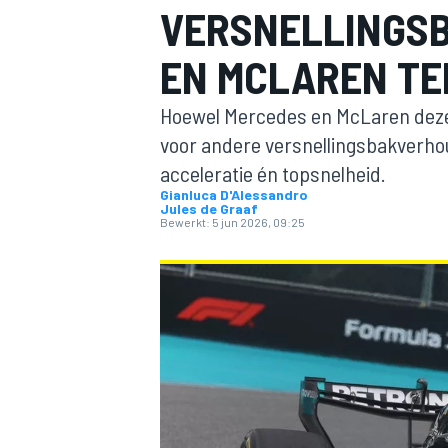
VERSNELLINGS
EN MCLAREN TE
Hoewel Mercedes en McLaren dezel
voor andere versnellingsbakverhoud
acceleratie én topsnelheid.
Gianluca D'Alessandro
Jules de Graaf
MOTOGP
Bewerkt:
5 jun 2026, 09:25