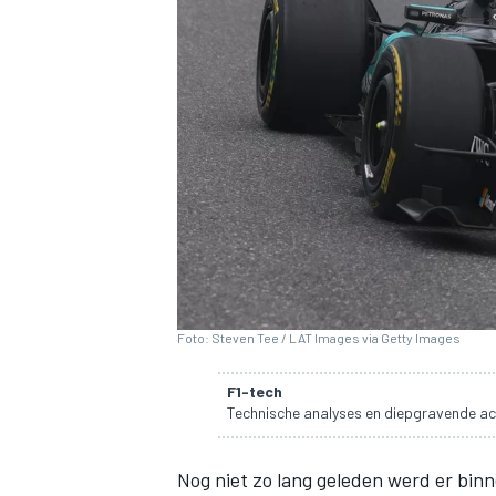
INDYCAR
Foto: Steven Tee / LAT Images via Getty Images
F1-tech
Technische analyses en diepgravende ac
WEC
DTM
Nog niet zo lang geleden werd er bin