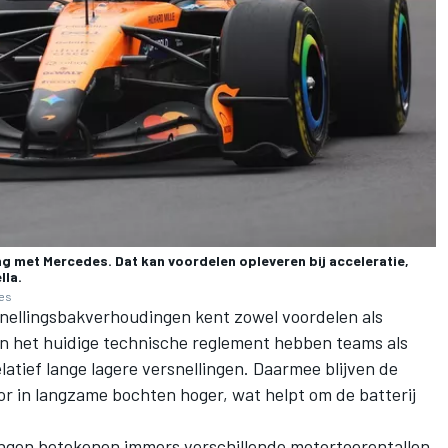
king met Mercedes. Dat kan voordelen opleveren bij acceleratie,
lla.
ges
snellingsbakverhoudingen kent zowel voordelen als
n het huidige technische reglement hebben teams als
atief lange lagere versnellingen. Daarmee blijven de
r in langzame bochten hoger, wat helpt om de batterij
ngen betekenen immers verschillende motortoerentallen