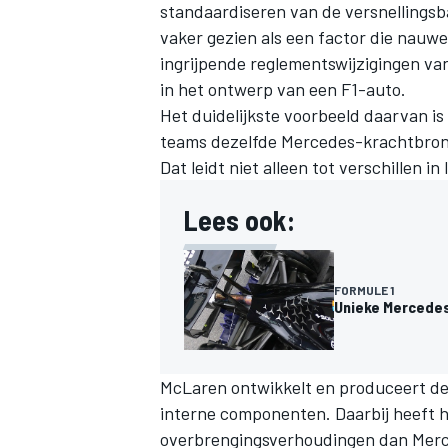
standaardiseren van de versnellings
vaker gezien als een factor die nauwe
ingrijpende reglementswijzigingen va
in het ontwerp van een F1-auto.
Het duidelijkste voorbeeld daarvan i
teams dezelfde Mercedes-krachtbron g
Dat leidt niet alleen tot verschillen
Lees ook:
FORMULE 1
Unieke Mercedes
McLaren ontwikkelt en produceert de ei
interne componenten. Daarbij heeft 
overbrengingsverhoudingen dan Merce