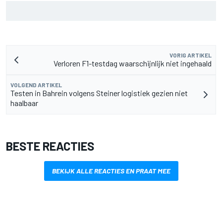
Marc Marquez over titelkansen: “Nog een MotoGP-titel
verandert mijn leven niet”
VORIG ARTIKEL
Verloren F1-testdag waarschijnlijk niet ingehaald
VOLGEND ARTIKEL
Testen in Bahrein volgens Steiner logistiek gezien niet
haalbaar
BESTE REACTIES
BEKIJK ALLE REACTIES EN PRAAT MEE