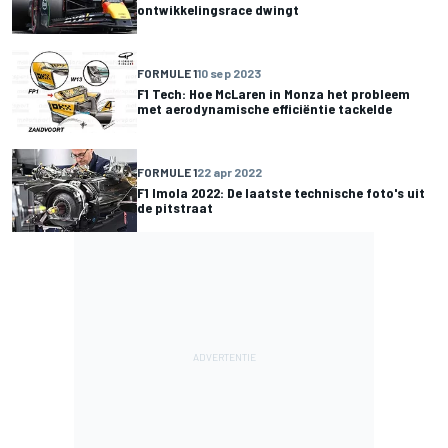
ontwikkelingsrace dwingt
FORMULE 1
10 sep 2023
F1 Tech: Hoe McLaren in Monza het probleem
met aerodynamische efficiëntie tackelde
FORMULE 1
22 apr 2022
F1 Imola 2022: De laatste technische foto's uit
de pitstraat