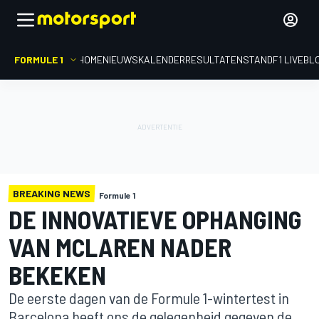
FORMULE 1
HOME
NIEUWS
KALENDER
RESULTATEN
STAND
F1 LIVEBL
BREAKING NEWS
Formule 1
DE INNOVATIEVE OPHANGING
VAN MCLAREN NADER
BEKEKEN
De eerste dagen van de Formule 1-wintertest in
Barcelona heeft ons de gelegenheid gegeven de