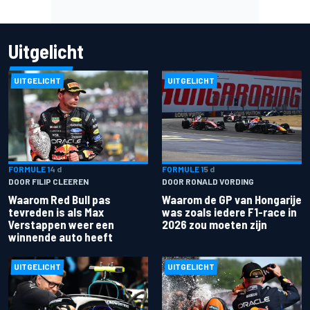
Uitgelicht
UITGELICHT
UITGELICHT
FORMULE 1
4 d
FORMULE 1
5 d
DOOR FILIP CLEEREN
DOOR RONALD VORDING
Waarom Red Bull pas
Waarom de GP van Hongarije
tevreden is als Max
was zoals iedere F1-race in
Verstappen weer een
2026 zou moeten zijn
winnende auto heeft
UITGELICHT
UITGELICHT