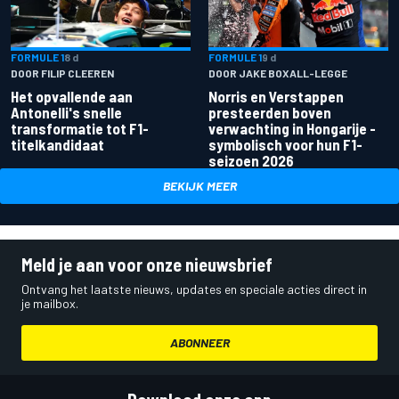
FORMULE 1
8 d
FORMULE 1
9 d
DOOR FILIP CLEEREN
DOOR JAKE BOXALL-LEGGE
Het opvallende aan
Norris en Verstappen
Antonelli's snelle
presteerden boven
transformatie tot F1-
verwachting in Hongarije -
titelkandidaat
symbolisch voor hun F1-
seizoen 2026
BEKIJK MEER
Meld je aan voor onze nieuwsbrief
Ontvang het laatste nieuws, updates en speciale acties direct in
je mailbox.
ABONNEER