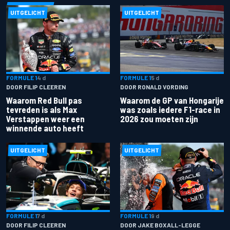
UITGELICHT
UITGELICHT
FORMULE 1
4 d
FORMULE 1
5 d
DOOR FILIP CLEEREN
DOOR RONALD VORDING
Waarom Red Bull pas
Waarom de GP van Hongarije
tevreden is als Max
was zoals iedere F1-race in
Verstappen weer een
2026 zou moeten zijn
winnende auto heeft
UITGELICHT
UITGELICHT
FORMULE 1
7 d
FORMULE 1
9 d
DOOR FILIP CLEEREN
DOOR JAKE BOXALL-LEGGE