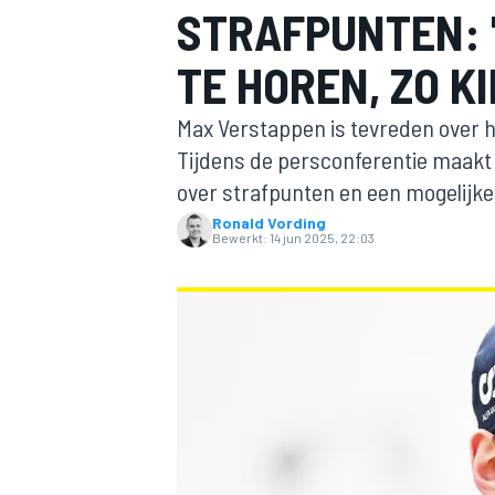
STRAFPUNTEN: "
TE HOREN, ZO K
Max Verstappen is tevreden over he
Tijdens de persconferentie maakt h
over strafpunten en een mogelijke
Ronald Vording
MOTOGP
Bewerkt:
14 jun 2025, 22:03