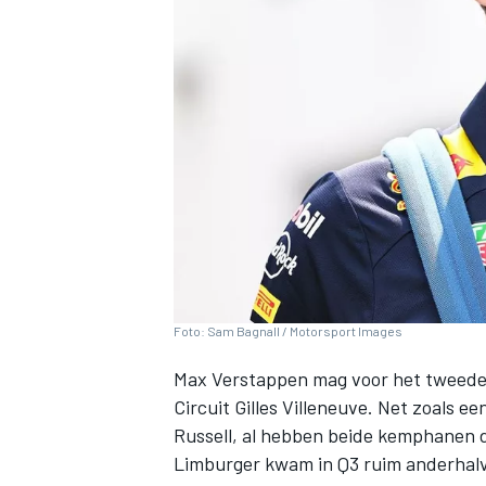
INDYCAR
Foto: Sam Bagnall / Motorsport Images
Max Verstappen
mag voor het tweede 
Circuit Gilles Villeneuve. Net zoals e
WEC
DTM
Russell
, al hebben beide kemphanen d
Limburger kwam in Q3 ruim anderhalv