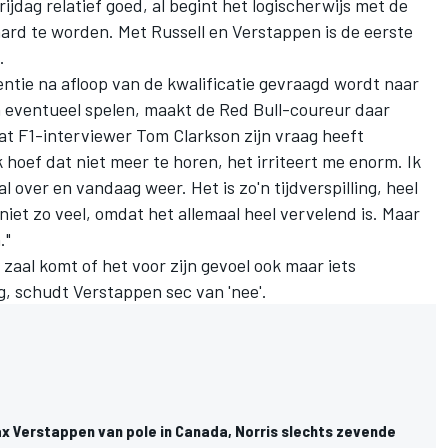
jdag relatief goed, al begint het logischerwijs met de
waard te worden. Met Russell en Verstappen is de eerste
.
ntie na afloop van de kwalificatie gevraagd wordt naar
en eventueel spelen, maakt de Red Bull-coureur daar
t F1-interviewer Tom Clarkson zijn vraag heeft
 hoef dat niet meer te horen, het irriteert me enorm. Ik
l over en vandaag weer. Het is zo'n tijdverspilling, heel
niet zo veel, omdat het allemaal heel vervelend is. Maar
."
zaal komt of het voor zijn gevoel ook maar iets
g, schudt Verstappen sec van 'nee'.
ax Verstappen van pole in Canada, Norris slechts zevende