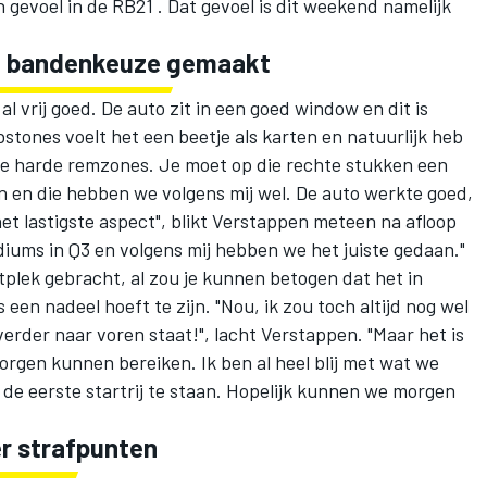
jn gevoel in de RB21 . Dat gevoel is dit weekend namelijk
de bandenkeuze gemaakt
al vrij goed. De auto zit in een goed window en dit is
bstones voelt het een beetje als karten en natuurlijk heb
 de harde remzones. Je moet op die rechte stukken een
 en die hebben we volgens mij wel. De auto werkte goed,
et lastigste aspect", blikt Verstappen meteen na afloop
diums in Q3 en volgens mij hebben we het juiste gedaan."
plek gebracht, al zou je kunnen betogen dat het in
 een nadeel hoeft te zijn. "Nou, ik zou toch altijd nog wel
verder naar voren staat!", lacht Verstappen. "Maar het is
rgen kunnen bereiken. Ik ben al heel blij met wat we
e eerste startrij te staan. Hopelijk kunnen we morgen
r strafpunten