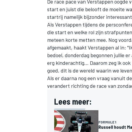
De race pace van Verstappen oogde vri
start en juist die belooft de moeite 
startrij namelijk bijzonder interessant
Als Verstappen tijdens de persconfere
die start en welke rol zijn strafpunt
meteen korte metten mee. Nog voorda
afgemaakt, haakt Verstappen al in: "Ik
bedoel, donderdag begonnen jullie er a
erg kinderachtig... Daarom zeg ik ook 
goed, dit is de wereld waarin we leven
Als er daarna nog een vraag vanuit de 
verandert richting de race van zonda
Lees meer:
FORMULE 1
Russell houdt M