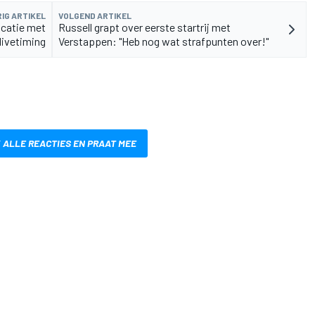
IG ARTIKEL
VOLGEND ARTIKEL
icatie met
Russell grapt over eerste startrij met
livetiming
Verstappen: "Heb nog wat strafpunten over!"
 ALLE REACTIES EN PRAAT MEE