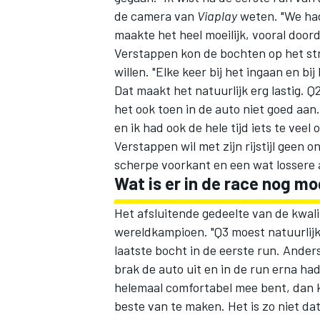
de camera van
Viaplay
weten. "We had
maakte het heel moeilijk, vooral doord
Verstappen kon de bochten op het stra
willen. "Elke keer bij het ingaan en b
Dat maakt het natuurlijk erg lastig. Q
het ook toen in de auto niet goed aan
en ik had ook de hele tijd iets te veel 
Verstappen wil met zijn rijstijl geen 
scherpe voorkant en een wat lossere 
Wat is er in de race nog mo
Het afsluitende gedeelte van de kwali
wereldkampioen. "Q3 moest natuurlijk 
laatste bocht in de eerste run. Ande
brak de auto uit en in de run erna had 
helemaal comfortabel mee bent, dan kun
beste van te maken. Het is zo niet dat