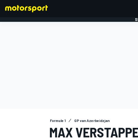
S
FORMULE 1
Formule 1
GP van Azerbeidzjan
MAX VERSTAPPE