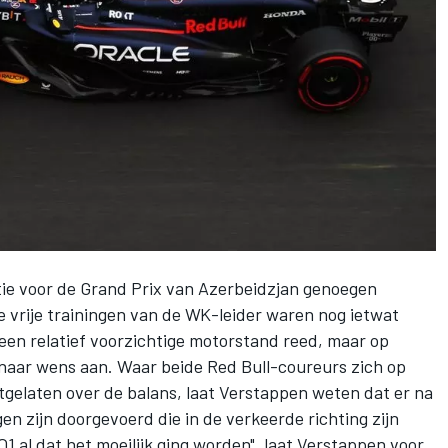
atie voor de Grand Prix van Azerbeidzjan genoegen
vrije trainingen van de WK-leider waren nog ietwat
t een relatief voorzichtige motorstand reed, maar op
naar wens aan. Waar beide Red Bull-coureurs zich op
uitgelaten over de balans, laat Verstappen weten dat er na
en zijn doorgevoerd die in de verkeerde richting zijn
Q1 al dat het moeilijk ging worden", laat Verstappen voor