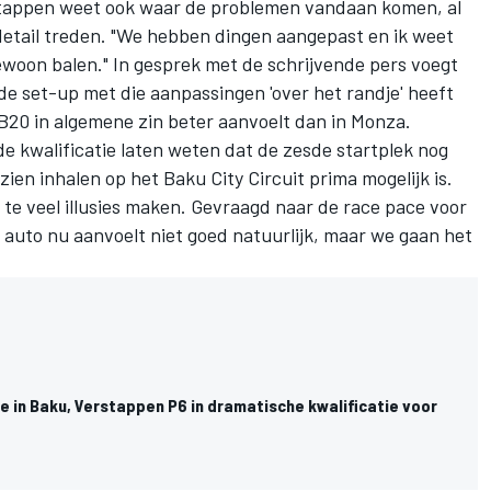
rstappen weet ook waar de problemen vandaan komen, al
in detail treden. "We hebben dingen aangepast en ik weet
ewoon balen." In gesprek met de schrijvende pers voegt
de set-up met die aanpassingen 'over het randje' heeft
e RB20 in algemene zin beter aanvoelt dan in Monza.
e kwalificatie laten weten dat de zesde startplek nog
en inhalen op het Baku City Circuit prima mogelijk is.
l te veel illusies maken. Gevraagd naar de race pace voor
e auto nu aanvoelt niet goed natuurlijk, maar we gaan het
e in Baku, Verstappen P6 in dramatische kwalificatie voor