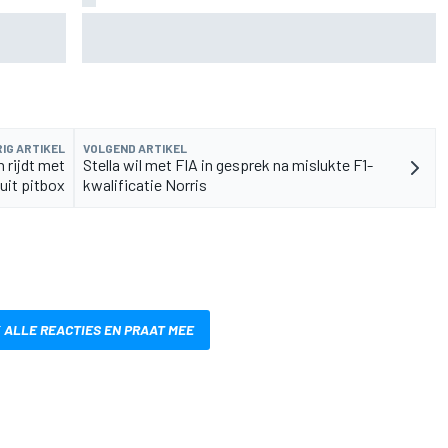
oekt
Pedro Acosta houdt hoop op eerste MotoGP-
zege met KTM
IG ARTIKEL
VOLGEND ARTIKEL
 rijdt met
Stella wil met FIA in gesprek na mislukte F1-
 uit pitbox
kwalificatie Norris
 ALLE REACTIES EN PRAAT MEE