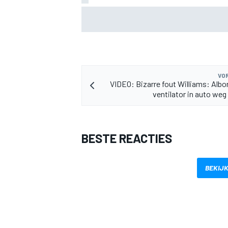
F1 2026-tussenrapport: Aston Martin z
eerherstel na dramatische start
VOR
VIDEO: Bizarre fout Williams: Albon
ventilator in auto weg
BESTE REACTIES
BEKIJK