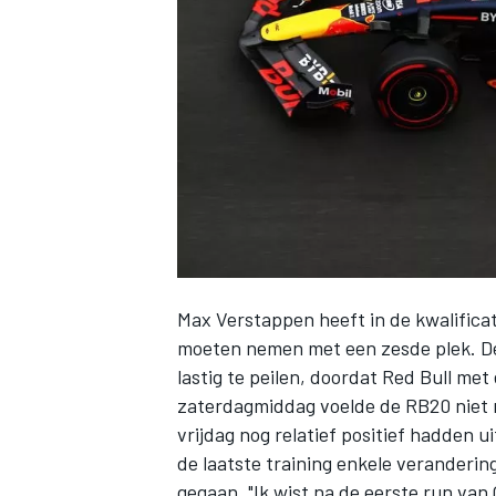
INDYCAR
Max Verstappen
heeft in de kwalific
moeten nemen met een zesde plek. De 
lastig te peilen, doordat Red Bull me
zaterdagmiddag voelde de RB20 niet 
WEC
DTM
vrijdag nog relatief positief hadden 
de laatste training enkele verandering
gegaan. "Ik wist na de eerste run van 