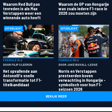
Waarom Red Bull pas
Waarom de GP van Hongarije
tevreden is als Max
was zoals iedere F1-race in
Verstappen weer een
2026 zou moeten zijn
winnende auto heeft
UITGELICHT
UITGELICHT
FORMULE 1
9 d
FORMULE 1
10 d
DOOR FILIP CLEEREN
DOOR JAKE BOXALL-LEGGE
Het opvallende aan
Norris en Verstappen
Antonelli's snelle
presteerden boven
transformatie tot F1-
verwachting in Hongarije -
titelkandidaat
symbolisch voor hun F1-
seizoen 2026
BEKIJK MEER