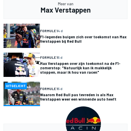
Meer van
Max Verstappen
FORMULE 1
4 d
F1-legendes buigen zich over toekomst van Max
Verstappen bij Red Bull
FORMULE 1
5 d
Max Verstappen over zijn toekomst na de F1-
zomerstop: "Natuurlijk kan ik makkelijk
stoppen, maar ik hou van racen"
UITGELICHT
FORMULE 1
5 d
Waarom Red Bull pas tevreden is als Max
Verstappen weer een winnende auto heeft