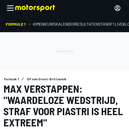
FORMULE 1
HOME
NIEUWS
KALENDER
RESULTATEN
STAND
F1 LIVEBL
Formule 1
GP van Groot-Brittannië
MAX VERSTAPPEN:
"WAARDELOZE WEDSTRIJD,
STRAF VOOR PIASTRI IS HEEL
EXTREEM"