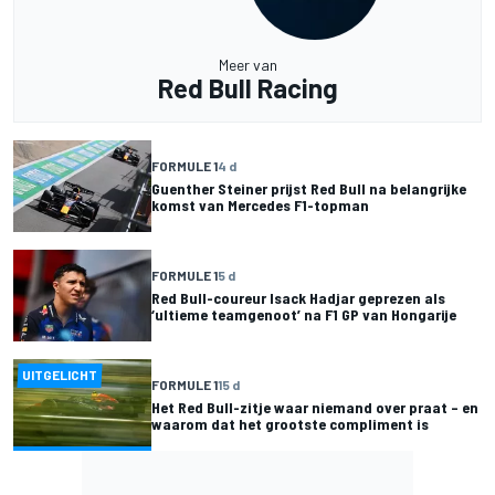
Meer van
Red Bull Racing
FORMULE 1
4 d
Guenther Steiner prijst Red Bull na belangrijke
komst van Mercedes F1-topman
FORMULE 1
5 d
Red Bull-coureur Isack Hadjar geprezen als
‘ultieme teamgenoot’ na F1 GP van Hongarije
UITGELICHT
FORMULE 1
15 d
Het Red Bull-zitje waar niemand over praat – en
waarom dat het grootste compliment is