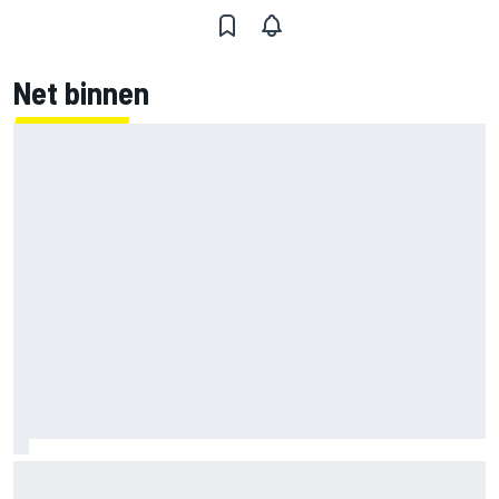
Net binnen
Jack Miller nadert beslissing over toekomst na MotoGP
amid Yamaha WSBK-geruchten