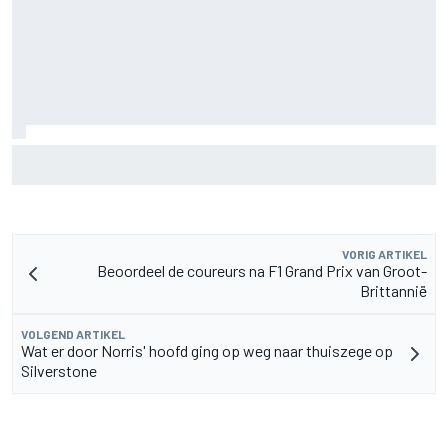
Clark, Senna, Antonelli – zo ontwikkelde het
leeftijdsrecord voor de grand chelem
VORIG ARTIKEL
Beoordeel de coureurs na F1 Grand Prix van Groot-
Brittannië
VOLGEND ARTIKEL
Wat er door Norris' hoofd ging op weg naar thuiszege op
Silverstone