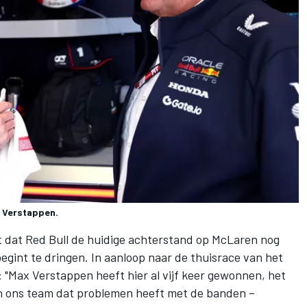
x Verstappen.
it dat Red Bull de huidige achterstand op
McLaren
nog
begint te dringen. In aanloop naar de thuisrace van het
 "
Max Verstappen
heeft hier al vijf keer gewonnen, het
leen ons team dat problemen heeft met de banden –