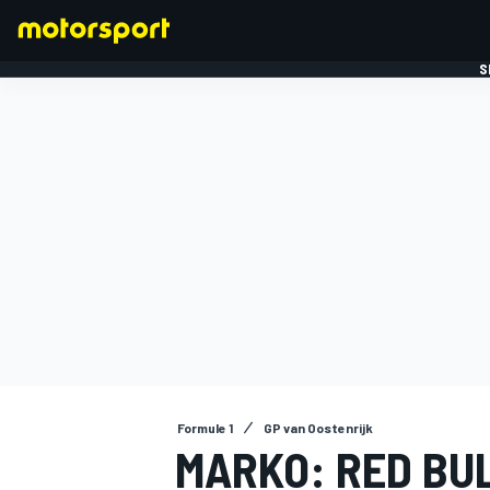
S
FORMULE 1
Formule 1
GP van Oostenrijk
MARKO: RED BU