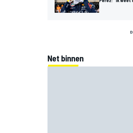
Pérez: "Ik weet d
D
MEER RACEKLASSEN
Net binnen