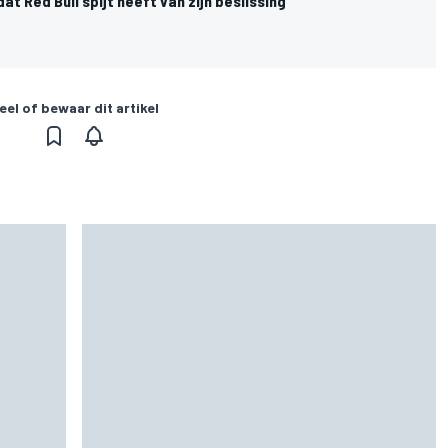
at Red Bull spijt heeft van zijn beslissing"
eel of bewaar dit artikel