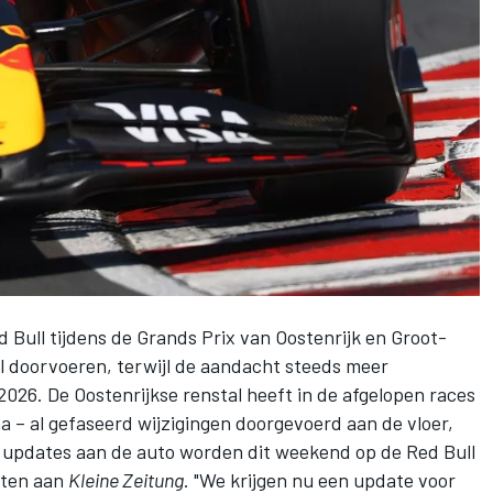
 Bull tijdens de Grands Prix van Oostenrijk en Groot-
al doorvoeren, terwijl de aandacht steeds meer
2026. De Oostenrijkse renstal heeft in de afgelopen races
 – al gefaseerd wijzigingen doorgevoerd aan de vloer,
 updates aan de auto worden dit weekend op de Red Bull
eten aan
Kleine Zeitung
. "We krijgen nu een update voor