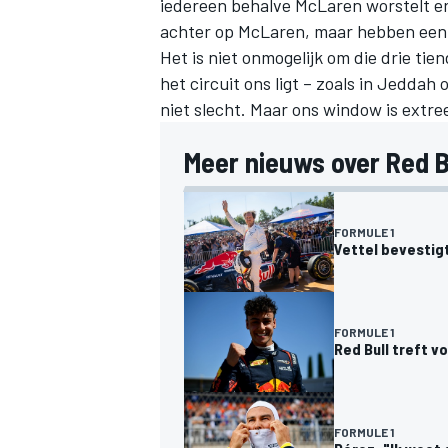
iedereen behalve McLaren worstelt er
achter op McLaren, maar hebben een v
Het is niet onmogelijk om die drie t
het circuit ons ligt – zoals in Jeddah
niet slecht. Maar ons window is extre
Meer nieuws over Red B
FORMULE 1
Vettel bevestigt
FORMULE 1
Red Bull treft 
FORMULE 1