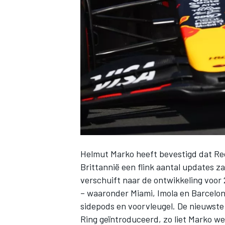
INDYCAR
Helmut Marko heeft bevestigd dat Red
Brittannië een flink aantal updates z
verschuift naar de ontwikkeling voor 
WEC
DTM
– waaronder Miami, Imola en Barcelona
sidepods en voorvleugel. De nieuwste
Ring geïntroduceerd, zo liet Marko w