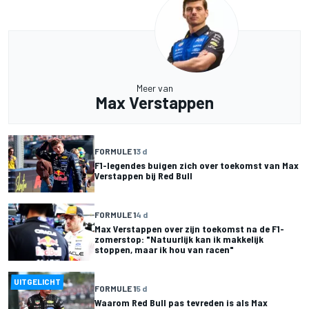
Meer van
Max Verstappen
FORMULE 1
3 d
F1-legendes buigen zich over toekomst van Max
Verstappen bij Red Bull
FORMULE 1
4 d
Max Verstappen over zijn toekomst na de F1-
zomerstop: "Natuurlijk kan ik makkelijk
stoppen, maar ik hou van racen"
UITGELICHT
FORMULE 1
5 d
Waarom Red Bull pas tevreden is als Max