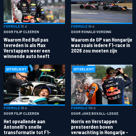
FORMULE 1
5 d
FORMULE 1
6 d
DOOR FILIP CLEEREN
DOOR RONALD VORDING
Waarom Red Bull pas
Waarom de GP van Hongarije
tevreden is als Max
was zoals iedere F1-race in
Verstappen weer een
2026 zou moeten zijn
winnende auto heeft
UITGELICHT
UITGELICHT
FORMULE 1
8 d
FORMULE 1
10 d
DOOR FILIP CLEEREN
DOOR JAKE BOXALL-LEGGE
Het opvallende aan
Norris en Verstappen
Antonelli's snelle
presteerden boven
transformatie tot F1-
verwachting in Hongarije -