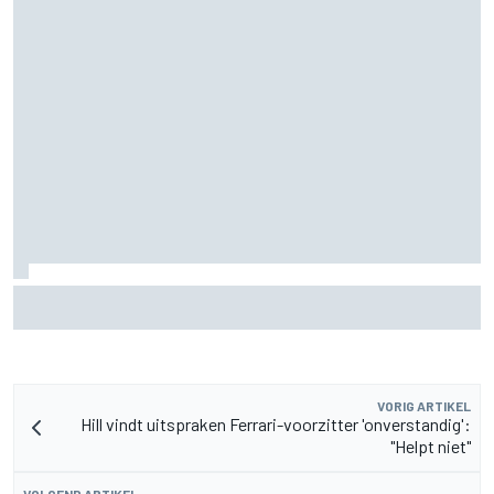
Waarom Aston Martin ondanks alles aantrekkelijk blijft op
de F1-rijdersmarkt
VORIG ARTIKEL
Hill vindt uitspraken Ferrari-voorzitter 'onverstandig':
"Helpt niet"