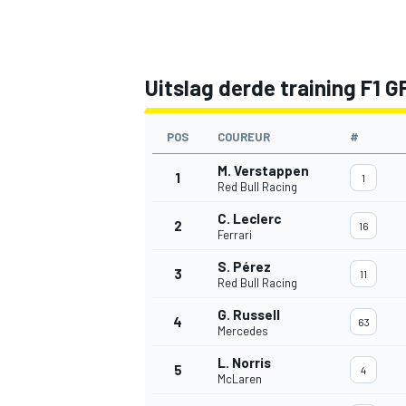
Uitslag derde training F1 G
POS
COUREUR
#
M. Verstappen
1
1
Red Bull Racing
C. Leclerc
2
16
Ferrari
S. Pérez
3
11
Red Bull Racing
G. Russell
4
63
Mercedes
L. Norris
5
4
McLaren