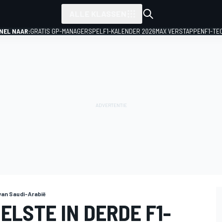
ALLE KLASSEN
NEL NAAR:
GRATIS GP-MANAGERSPEL
F1-KALENDER 2026
MAX VERSTAPPEN
F1-TE
van Saudi-Arabië
LSTE IN DERDE F1-