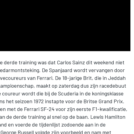
de derde training was dat
Carlos Sainz dit weekend niet
dedarmontsteking
. De Spanjaard wordt vervangen door
ervecoureurs van
Ferrari
. De 18-jarige Brit, die in Jeddah
kampioenschap, maakt op zaterdag dus zijn racedebuut
e coureur wordt die bij de Scuderia in de koningsklasse
ns het seizoen 1972 instapte voor de Britse Grand Prix.
n met de Ferrari SF-24 voor zijn eerste F1-kwalificatie,
n de derde training al snel op de baan.
Lewis Hamilton
nd en voerde de tijdenlijst zodoende aan in de
t
George Russell
volgde zijn voorbeeld en nam met