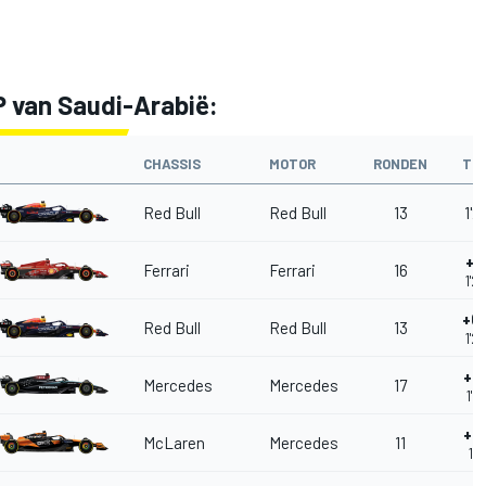
P van Saudi-Arabië:
CHASSIS
MOTOR
RONDEN
TIJ
Red Bull
Red Bull
13
1'2
+0
Ferrari
Ferrari
16
1'2
+0
Red Bull
Red Bull
13
1'2
+0
Mercedes
Mercedes
17
1'2
+0
McLaren
Mercedes
11
1'2