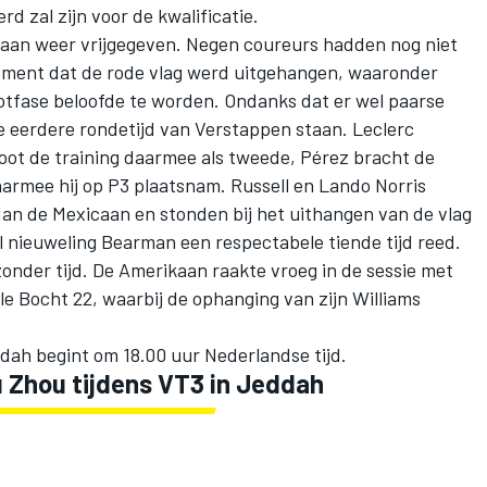
rd zal zijn voor de kwalificatie.
baan weer vrijgegeven. Negen coureurs hadden nog niet
ment dat de rode vlag werd uitgehangen, waaronder
tfase beloofde te worden. Ondanks dat er wel paarse
e eerdere rondetijd van Verstappen staan. Leclerc
loot de training daarmee als tweede, Pérez bracht de
aarmee hij op P3 plaatsnam. Russell en
Lando Norris
an de Mexicaan en stonden bij het uithangen van de vlag
wijl nieuweling Bearman een respectabele tiende tijd reed.
zonder tijd. De Amerikaan raakte vroeg in de sessie met
lle Bocht 22, waarbij de ophanging van zijn
Williams
ddah begint om 18.00 uur Nederlandse tijd.
 Zhou
tijdens VT3 in Jeddah