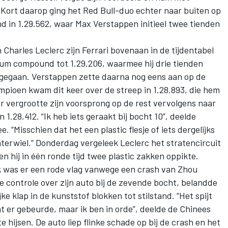
 Kort daarop ging het Red Bull-duo echter naar buiten op
d in 1.29.562, waar
Max Verstappen
initieel twee tienden
n
Charles Leclerc
zijn Ferrari bovenaan in de tijdentabel
m compound tot 1.29.206, waarmee hij drie tienden
 gegaan. Verstappen zette daarna nog eens aan op de
pioen kwam dit keer over de streep in 1.28.893, die hem
 vergrootte zijn voorsprong op de rest vervolgens naar
 1.28.412. “Ik heb iets geraakt bij bocht 10”, deelde
. “Misschien dat het een plastic flesje of iets dergelijks
hterwiel.” Donderdag vergeleek Leclerc het stratencircuit
n hij in één ronde tijd twee plastic zakken oppikte.
k was er een rode vlag vanwege een crash van Zhou
 controle over zijn auto bij de zevende bocht, belandde
e klap in de kunststof blokken tot stilstand. “Het spijt
at er gebeurde, maar ik ben in orde”, deelde de Chinees
e hijsen. De auto liep flinke schade op bij de crash en het