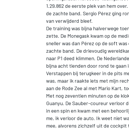
1.29.862 de eerste plek van hem over.
de zachte band.
Sergio Pérez
ging ron
van verwijderd bleef.
De training was bijna halverwege toe
zette. De Monegask kwam op de mediu
sneller was dan Pérez op de soft was
zachte band. De drievoudig wereldkam
naar P1 deed klimmen. De Nederlander
bijna acht tienden door rond te gaan in
Verstappen bij terugkeer in de pits mee
was, maar ik raakte iets met mijn rec
aan de Rode Zee al met Mario Kart, toe
Met nog zeventien minuten op de klo
Guanyu. De Sauber-coureur verloor de
in een spin en kwam met een behoorlijk
me, ik verloor de auto. Ik weet niet w
mee, alvorens zichzelf uit de cockpit t