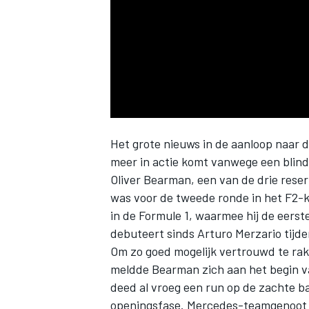
INDYCAR
Het grote nieuws in de aanloop naar 
meer in actie komt vanwege een blin
Oliver Bearman
, een van de drie res
was voor de tweede ronde in het F2-
in de Formule 1, waarmee hij de eerst
debuteert sinds Arturo Merzario tijde
Om zo goed mogelijk vertrouwd te rake
WEC
DTM
meldde Bearman zich aan het begin va
deed al vroeg een run op de zachte ba
openingsfase. Mercedes-teamgenoo