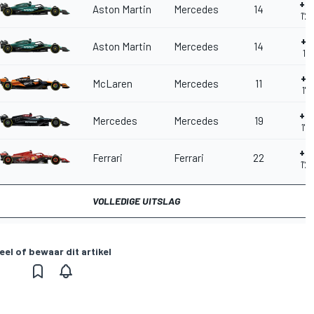
+0
Aston Martin
Mercedes
14
1'2
+0
Aston Martin
Mercedes
14
1'2
+0
McLaren
Mercedes
11
1'2
+0
Mercedes
Mercedes
19
1'2
+0
Ferrari
Ferrari
22
1'2
VOLLEDIGE UITSLAG
eel of bewaar dit artikel