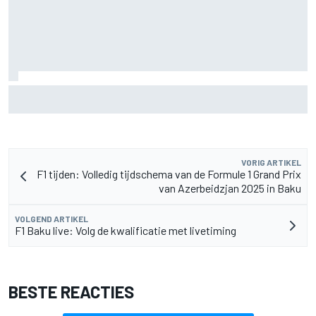
Christian Lundgaard moet in Portland van achteren komen
na problemen in kwalificatie
VORIG ARTIKEL
F1 tijden: Volledig tijdschema van de Formule 1 Grand Prix
van Azerbeidzjan 2025 in Baku
VOLGEND ARTIKEL
F1 Baku live: Volg de kwalificatie met livetiming
BESTE REACTIES