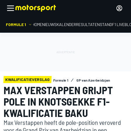
FORMULE 1
HOME
NIEUWS
KALENDER
RESULTATEN
STAND
F1 LIVEBL
KWALIFICATIEVERSLAG
Formule 1
GP van Azerbeidzjan
MAX VERSTAPPEN GRIJPT
POLE IN KNOTSGEKKE F1-
KWALIFICATIE BAKU
Max Verstappen heeft de pole-position veroverd
voor de Grand Prix van Azerbeidzjan in een