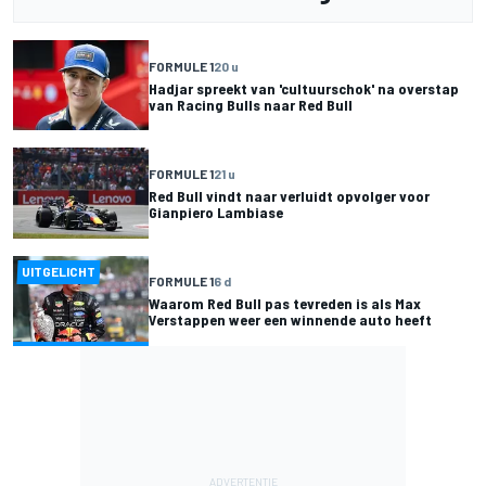
FORMULE 1
20 u
Hadjar spreekt van 'cultuurschok' na overstap
van Racing Bulls naar Red Bull
FORMULE 1
21 u
Red Bull vindt naar verluidt opvolger voor
Gianpiero Lambiase
UITGELICHT
FORMULE 1
6 d
Waarom Red Bull pas tevreden is als Max
Verstappen weer een winnende auto heeft