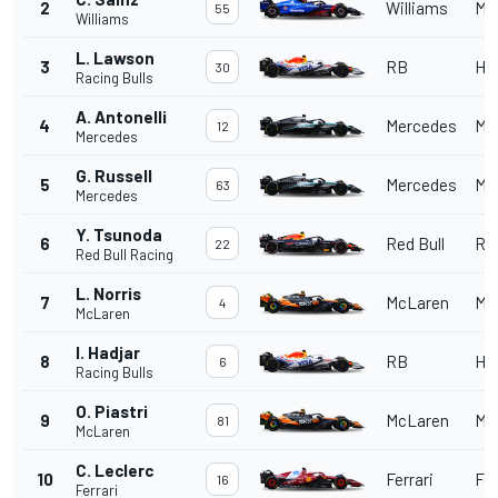
2
Williams
Me
55
Williams
L. Lawson
3
RB
Ho
30
Racing Bulls
A. Antonelli
4
Mercedes
Me
12
Mercedes
G. Russell
5
Mercedes
Me
63
Mercedes
Y. Tsunoda
6
Red Bull
Red
22
Red Bull Racing
L. Norris
7
McLaren
Me
4
McLaren
I. Hadjar
8
RB
Ho
6
Racing Bulls
O. Piastri
9
McLaren
Me
81
McLaren
C. Leclerc
10
Ferrari
Fer
16
Ferrari