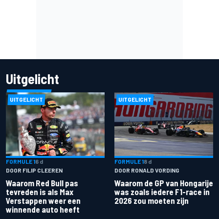
Uitgelicht
UITGELICHT
UITGELICHT
FORMULE 1
6 d
FORMULE 1
8 d
DOOR FILIP CLEEREN
DOOR RONALD VORDING
Waarom Red Bull pas
Waarom de GP van Hongarije
tevreden is als Max
was zoals iedere F1-race in
Verstappen weer een
2026 zou moeten zijn
winnende auto heeft