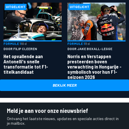
UITGELICHT
UITGELICHT
FORMULE 1
10 d
FORMULE 1
11 d
DOOR FILIP CLEEREN
DOOR JAKE BOXALL-LEGGE
Het opvallende aan
Norris en Verstappen
Antonelli's snelle
presteerden boven
transformatie tot F1-
verwachting in Hongarije -
titelkandidaat
symbolisch voor hun F1-
seizoen 2026
BEKIJK MEER
Meld je aan voor onze nieuwsbrief
Ontvang het laatste nieuws, updates en speciale acties direct in
je mailbox.