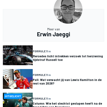
Meer van
Erwin Jaeggi
FORMULE 1
1 m
Mercedes licht intrekken verzoek tot herziening
tijdstraf Russell toe
FORMULE 1
1 m
Poll: Wat verwacht jij van Lewis Hamilton in de
rest van 2026?
UITGELICHT
FORMULE 1
1 m
Column: Wie het slechtst geslapen heeft na de
Grand Prix van Barcelona