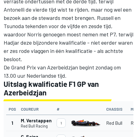
verraste ondertussen met de derde tijd, terwijl
Antonelli de vierde tijd wist te rijden, maar nog wel een
bezoek aan de stewards moet brengen. Russell en
Tsunoda tekenden voor de vijfde en zesde tijd,
waardoor Norris genoegen moest nemen met P7, terwijl
Hadjar deze bijzondere kwalificatie - niet eerder waren
er zes rode vlaggen in één kwalificatie - als achtste
besloot.
De Grand Prix van Azerbeidzjan begint zondag om
13.00 uur Nederlandse tijd.
Uitslag kwalificatie F1 GP van
Azerbeidzjan
POS
COUREUR
#
CHASSIS
MO
M. Verstappen
1
Red Bull
Red
1
Red Bull Racing
C. Sainz