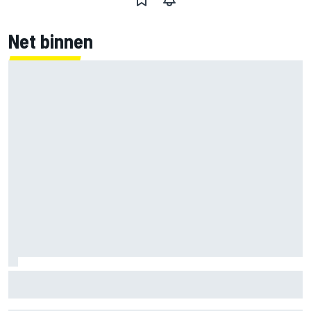
Net binnen
Nieuwe merchandisecollectie van Oscar Piastri valt in de
smaak bij fans