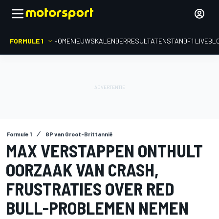
FORMULE 1
HOME
NIEUWS
KALENDER
RESULTATEN
STAND
F1 LIVEBL
Formule 1
GP van Groot-Brittannië
MAX VERSTAPPEN ONTHULT
OORZAAK VAN CRASH,
FRUSTRATIES OVER RED
BULL-PROBLEMEN NEMEN