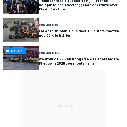
"Iedereen was blij, behalve hij" – Franco
Colapinto deelt veelzeggende anekdote over
Flavio Briatore
FORMULE 1
8 u
FIA onthult ambitieus doel: F1-auto's moeten
nog 80 kilo lichter
UITGELICHT
FORMULE 1
7 d
Waarom de GP van Hongarije was zoals iedere
F1-race in 2026 zou moeten zijn