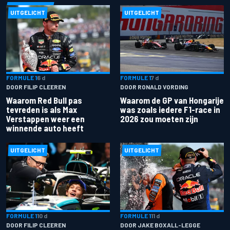
UITGELICHT
UITGELICHT
FORMULE 1
6 d
FORMULE 1
7 d
DOOR FILIP CLEEREN
DOOR RONALD VORDING
Waarom Red Bull pas
Waarom de GP van Hongarije
tevreden is als Max
was zoals iedere F1-race in
Verstappen weer een
2026 zou moeten zijn
winnende auto heeft
UITGELICHT
UITGELICHT
FORMULE 1
10 d
FORMULE 1
11 d
DOOR FILIP CLEEREN
DOOR JAKE BOXALL-LEGGE