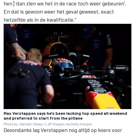
hen] ‘dan zien we het in de race toch weer gebeuren’.
En dat is gewoon weer het geval geweest, exact
hetzelfde als in de kwalificatie.”
Max Verstappen says he's been lacking top speed all weekend
and preferred to start from the pitlane
Photo by: Alastair Staley / LAT Images via Getty Images
Desondanks lag Verstappen nog altijd op koers voor