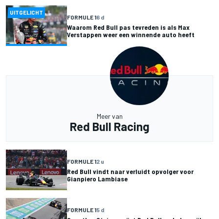
UITGELICHT
FORMULE 1
6 d
Waarom Red Bull pas tevreden is als Max
Verstappen weer een winnende auto heeft
Meer van
Red Bull Racing
FORMULE 1
2 u
Red Bull vindt naar verluidt opvolger voor
Gianpiero Lambiase
FORMULE 1
5 d