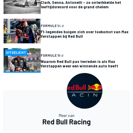
Clark, Senna, Antonelli – zo ontwikkelde het
leeftijdsrecord voor de grand chelem
FORMULE 1
4 d
F1-legendes buigen zich over toekomst van Max
Verstappen bij Red Bull
UITGELICHT
FORMULE 1
6 d
Waarom Red Bull pas tevreden is als Max
Verstappen weer een winnende auto heeft
Meer van
Red Bull Racing