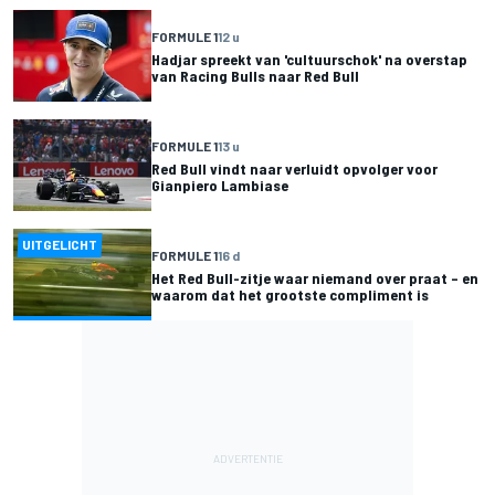
FORMULE 1
12 u
Hadjar spreekt van 'cultuurschok' na overstap
van Racing Bulls naar Red Bull
FORMULE 1
13 u
Red Bull vindt naar verluidt opvolger voor
Gianpiero Lambiase
UITGELICHT
FORMULE 1
16 d
Het Red Bull-zitje waar niemand over praat – en
waarom dat het grootste compliment is