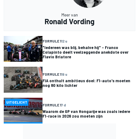
Meer van
Ronald Vording
FORMULE 1
12 u
"Iedereen was blij, behalve hij" – Franco
Colapinto deelt veelzeggende anekdote over
Flavio Briatore
FORMULE 1
19 u
FIA onthult ambitieus doel: F1-auto's moeten
nog 80 kilo lichter
UITGELICHT
FORMULE 1
7 d
Waarom de GP van Hongarije was zoals iedere
F1-race in 2026 zou moeten zijn