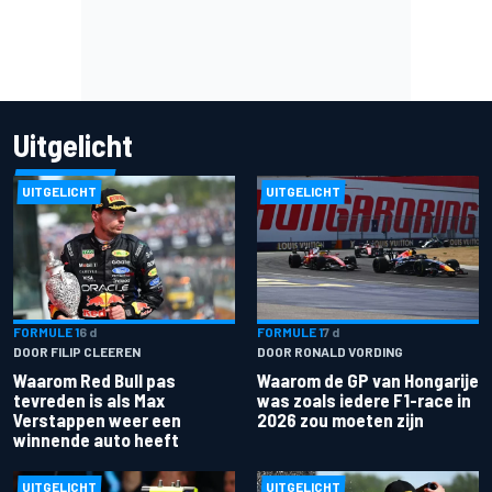
Uitgelicht
UITGELICHT
UITGELICHT
FORMULE 1
6 d
FORMULE 1
7 d
DOOR FILIP CLEEREN
DOOR RONALD VORDING
Waarom Red Bull pas
Waarom de GP van Hongarije
tevreden is als Max
was zoals iedere F1-race in
Verstappen weer een
2026 zou moeten zijn
winnende auto heeft
UITGELICHT
UITGELICHT