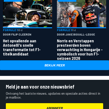
FORMULE 1
10 d
FORMULE 1
11 d
DOOR FILIP CLEEREN
DOOR JAKE BOXALL-LEGGE
Het opvallende aan
Norris en Verstappen
Antonelli's snelle
presteerden boven
transformatie tot F1-
verwachting in Hongarije -
titelkandidaat
symbolisch voor hun F1-
seizoen 2026
BEKIJK MEER
Meld je aan voor onze nieuwsbrief
Ontvang het laatste nieuws, updates en speciale acties direct in
je mailbox.
ABONNEER