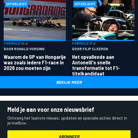
UITGELICHT
UITGELICHT
FORMULE 1
4 d
FORMULE 1
7 d
DOOR RONALD VORDING
DOOR FILIP CLEEREN
Waarom de GP van Hongarije
Het opvallende aan
was zoals iedere F1-race in
Antonelli's snelle
2026 zou moeten zijn
transformatie tot F1-
titelkandidaat
BEKIJK MEER
Meld je aan voor onze nieuwsbrief
Ontvang het laatste nieuws, updates en speciale acties direct in
je mailbox.
ABONNEER