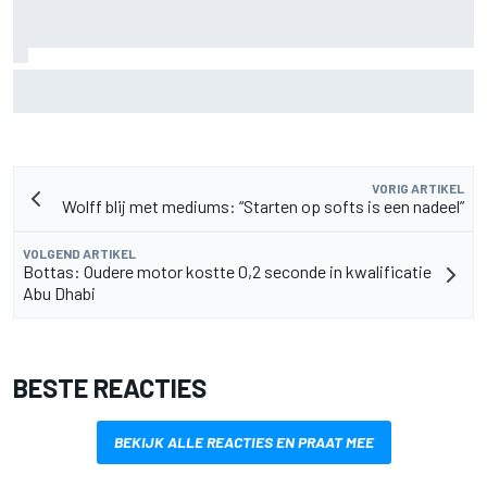
De nieuwigheid van Cadillac is eraf, maar dat is juist een
compliment
VORIG ARTIKEL
Wolff blij met mediums: “Starten op softs is een nadeel”
VOLGEND ARTIKEL
Bottas: Oudere motor kostte 0,2 seconde in kwalificatie
Abu Dhabi
BESTE REACTIES
BEKIJK ALLE REACTIES EN PRAAT MEE