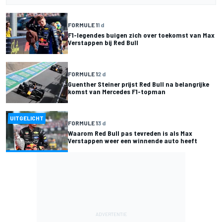
FORMULE 1
1 d
F1-legendes buigen zich over toekomst van Max
Verstappen bij Red Bull
FORMULE 1
2 d
Guenther Steiner prijst Red Bull na belangrijke
komst van Mercedes F1-topman
UITGELICHT
FORMULE 1
3 d
Waarom Red Bull pas tevreden is als Max
Verstappen weer een winnende auto heeft