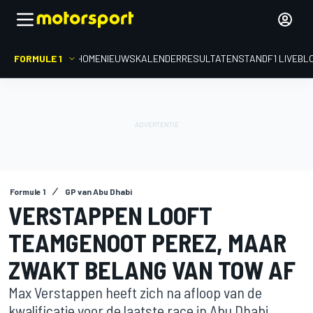
FORMULE 1
HOME
NIEUWS
KALENDER
RESULTATEN
STAND
F1 LIVEBL
Formule 1
GP van Abu Dhabi
VERSTAPPEN LOOFT
TEAMGENOOT PEREZ, MAAR
ZWAKT BELANG VAN TOW AF
Max Verstappen heeft zich na afloop van de
kwalificatie voor de laatste race in Abu Dhabi