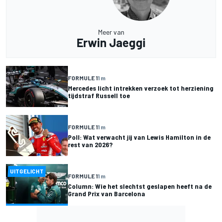
Meer van
Erwin Jaeggi
FORMULE 1
1 m
Mercedes licht intrekken verzoek tot herziening
tijdstraf Russell toe
FORMULE 1
1 m
Poll: Wat verwacht jij van Lewis Hamilton in de
rest van 2026?
UITGELICHT
FORMULE 1
1 m
Column: Wie het slechtst geslapen heeft na de
Grand Prix van Barcelona