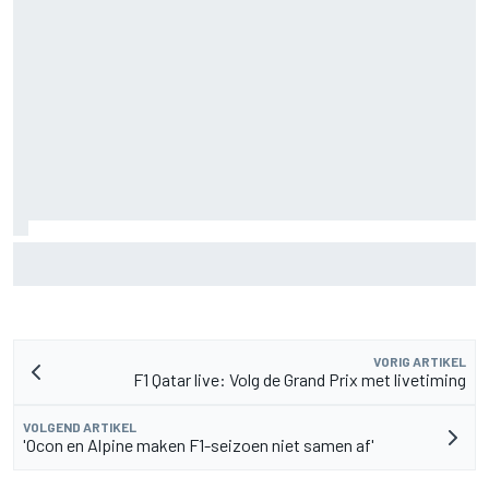
Christian Lundgaard moet in Portland van achteren komen
na problemen in kwalificatie
VORIG ARTIKEL
F1 Qatar live: Volg de Grand Prix met livetiming
VOLGEND ARTIKEL
'Ocon en Alpine maken F1-seizoen niet samen af'