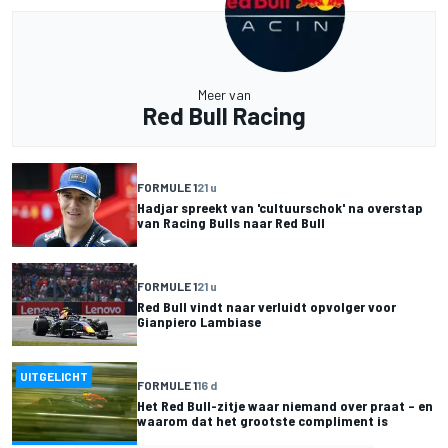
Meer van
Red Bull Racing
FORMULE 1
21 u
Hadjar spreekt van 'cultuurschok' na overstap
van Racing Bulls naar Red Bull
FORMULE 1
21 u
Red Bull vindt naar verluidt opvolger voor
Gianpiero Lambiase
UITGELICHT
FORMULE 1
16 d
Het Red Bull-zitje waar niemand over praat – en
waarom dat het grootste compliment is