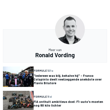
Meer van
Ronald Vording
FORMULE 1
21 u
"Iedereen was blij, behalve hij" – Franco
Colapinto deelt veelzeggende anekdote over
Flavio Briatore
FORMULE 1
1 d
FIA onthult ambitieus doel: F1-auto's moeten
nog 80 kilo lichter