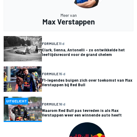
Meer van
Max Verstappen
FORMULE 1
1 d
Clark, Senna, Antonelli – zo ontwikkelde het
leeftijdsrecord voor de grand chelem
FORMULE 1
5 d
F1-legendes buigen zich over toekomst van Max
Verstappen bij Red Bull
UITGELICHT
FORMULE 1
6 d
Waarom Red Bull pas tevreden is als Max
Verstappen weer een winnende auto heeft