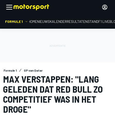
FORMULE 1
HOME
NIEUWS
KALENDER
RESULTATEN
STAND
F1 LIVEBL
Formule 1
GP van Qatar
MAX VERSTAPPEN: "LANG
GELEDEN DAT RED BULL ZO
COMPETITIEF WAS IN HET
DROGE"