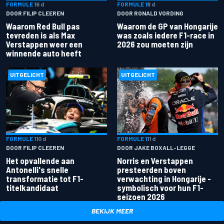
FORMULE 1
6 d
FORMULE 1
8 d
DOOR FILIP CLEEREN
DOOR RONALD VORDING
Waarom Red Bull pas
Waarom de GP van Hongarije
tevreden is als Max
was zoals iedere F1-race in
Verstappen weer een
2026 zou moeten zijn
winnende auto heeft
UITGELICHT
UITGELICHT
FORMULE 1
10 d
FORMULE 1
11 d
DOOR FILIP CLEEREN
DOOR JAKE BOXALL-LEGGE
Het opvallende aan
Norris en Verstappen
Antonelli's snelle
presteerden boven
transformatie tot F1-
verwachting in Hongarije -
titelkandidaat
symbolisch voor hun F1-
seizoen 2026
BEKIJK MEER