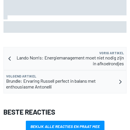
Marc Marquez over titelkansen: “Nog een MotoGP-titel
verandert mijn leven niet”
VORIG ARTIKEL
Lando Norris: Energiemanagement moet niet nodig zijn
in afkoelrondjes
VOLGEND ARTIKEL
Brundle: Ervaring Russell perfect in balans met
enthousiasme Antonelli
BESTE REACTIES
BEKIJK ALLE REACTIES EN PRAAT MEE