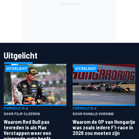
Uitgelicht
UITGELICHT
UITGELICHT
FORMULE 1
4 d
FORMULE 1
5 d
DOOR FILIP CLEEREN
DOOR RONALD VORDING
Waarom Red Bull pas
Waarom de GP van Hongarije
tevreden is als Max
was zoals iedere F1-race in
Verstappen weer een
2026 zou moeten zijn
winnende auto heeft