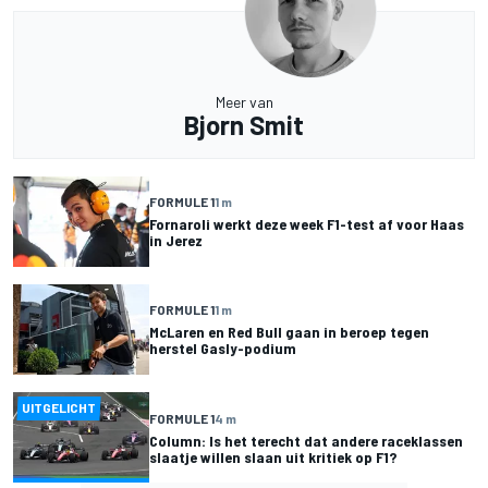
Meer van
Bjorn Smit
FORMULE 1
1 m
Fornaroli werkt deze week F1-test af voor Haas
in Jerez
FORMULE 1
1 m
McLaren en Red Bull gaan in beroep tegen
herstel Gasly-podium
UITGELICHT
FORMULE 1
4 m
Column: Is het terecht dat andere raceklassen
slaatje willen slaan uit kritiek op F1?