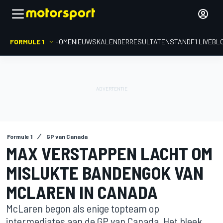
FORMULE 1
HOME
NIEUWS
KALENDER
RESULTATEN
STAND
F1 LIVEBL
Formule 1
GP van Canada
MAX VERSTAPPEN LACHT OM
MISLUKTE BANDENGOK VAN
MCLAREN IN CANADA
McLaren begon als enige topteam op
intermediates aan de GP van Canada. Het bleek