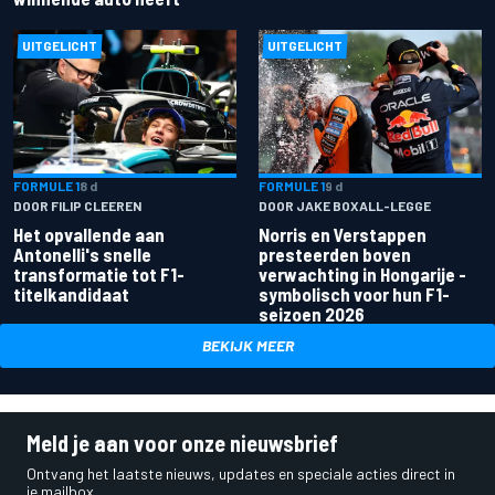
UITGELICHT
UITGELICHT
FORMULE 1
8 d
FORMULE 1
9 d
DOOR FILIP CLEEREN
DOOR JAKE BOXALL-LEGGE
Het opvallende aan
Norris en Verstappen
Antonelli's snelle
presteerden boven
transformatie tot F1-
verwachting in Hongarije -
titelkandidaat
symbolisch voor hun F1-
seizoen 2026
BEKIJK MEER
Meld je aan voor onze nieuwsbrief
Ontvang het laatste nieuws, updates en speciale acties direct in
je mailbox.