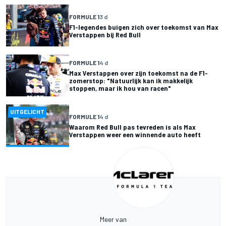
FORMULE 1
3 d
F1-legendes buigen zich over toekomst van Max
Verstappen bij Red Bull
FORMULE 1
4 d
Max Verstappen over zijn toekomst na de F1-
zomerstop: "Natuurlijk kan ik makkelijk
stoppen, maar ik hou van racen"
UITGELICHT
FORMULE 1
4 d
Waarom Red Bull pas tevreden is als Max
Verstappen weer een winnende auto heeft
Meer van