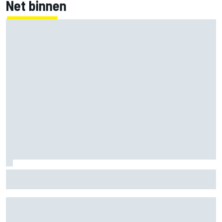
Net binnen
Marcus Ericsson blijft ook in IndyCar-seizoen 2027 bij
Andretti