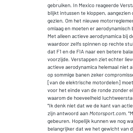
gebruiken. In Mexico reageerde Versta
blijkt intussen te kloppen, aangezien
gezien. Om het nieuwe motorreglement
omlaag en moeten er aerodynamisch
Met alleen actieve aerodynamica bij d
waardoor zelfs spinnen op rechte stuk
dat F1 en de FIA naar een betere bal
voorzijde. Verstappen ziet echter lie
actieve aerodynamica helemaal niet a
op sommige banen zeker compromissen 
[van de elektrische motordelen] moet 
voor het einde van de ronde zonder e
waarom de hoeveelheid luchtweersta
"Ik denk niet dat we de kant van act
zijn antwoord aan
Motorsport.com
. "
gebeuren. Hopelijk kunnen we nog wat 
belangrijker dat we het gewicht van 