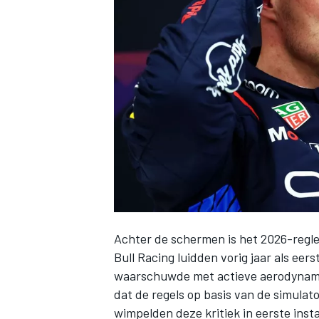
INDYCAR
Achter de schermen is het 2026-regl
Bull Racing
luidden vorig jaar als eers
WEC
DTM
waarschuwde met actieve aerodynamic
dat de regels op basis van de simulato
wimpelden deze kritiek in eerste insta