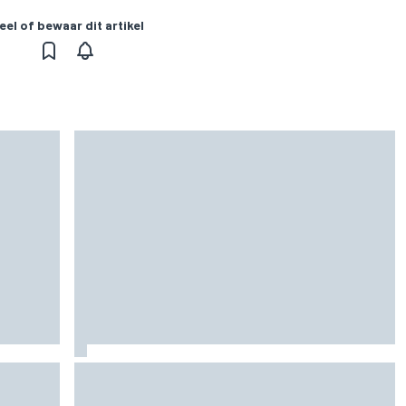
eel of bewaar dit artikel
tart voor
Grasser bevestigt tweede Lamborghini voor
Nürburgring: wie krijgt de cockpit?