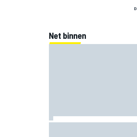
D
Net binnen
MEER RACEKLASSEN
F1 2026-tussenrapport: Respectabele s
Cadillac