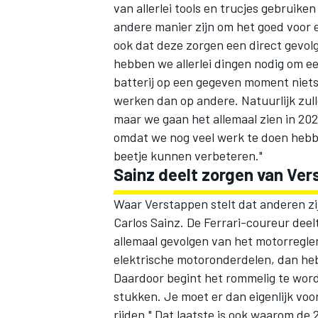
van allerlei tools en trucjes gebruik
andere manier zijn om het goed voor 
ook dat deze zorgen een direct gevolg
hebben we allerlei dingen nodig om e
batterij op een gegeven moment niets 
werken dan op andere. Natuurlijk zu
maar we gaan het allemaal zien in 2026
omdat we nog veel werk te doen hebbe
beetje kunnen verbeteren."
Sainz deelt zorgen van Ve
Waar Verstappen stelt dat anderen zi
Carlos Sainz
. De Ferrari-coureur deel
allemaal gevolgen van het motorregle
elektrische motoronderdelen, dan he
Daardoor begint het rommelig te wor
stukken. Je moet er dan eigenlijk vo
rijden." Dat laatste is ook waarom de