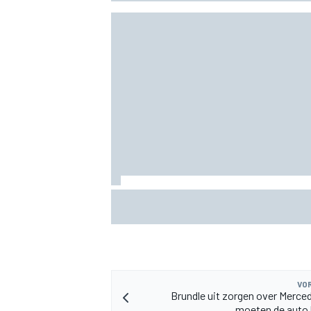
Waarom de McLaren MP4/8B een keerpu
kunnen zijn voor de F1
VOR
Brundle uit zorgen over Merced
moeten de auto 