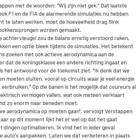
ppen met de woorden: "Wij zijn niet gek." Dat laatste
 ook F1 en de FIA de alarmerende simulaties nu hebben
 te laten werken, moet de hoeveelheid drag flink
 bokkensprongen worden gemaakt.
e achtervleugel zou de balans ernstig verstoord raken,
ken een optie bleek tijdens de simulaties. Het betekent
ans zoeken met ook actieve aerodynamica aan de
ver dat de koningsklasse een andere richting ingaat en
ls het antwoord voor de toekomst ziet. "Ik denk dat we
moeten sluiten, vooral op circuits waar je veel energie
verbruiken." Op die banen is het mogelijk dat coureurs al
lektrisch vermogen vallen, wat ook meteen verklaart
nd zo enorm naar beneden moet.
ieve aerodynamica op moeten gaan", vervolgt Verstappen
Maar op dit moment lijkt het er wel op dat het gaat
dingen optimaliseren. Ik vind het in ieder geval
de auto's aanpakken. Laten we dat verbeteren in plaats