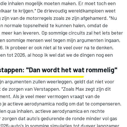
en die inhalen mogelijk moeten maken. Er moet toch een
elkaar te krijgen." De drievoudig wereldkampioen weet
 zijn van de motorregels zoals ze zijn afgehamerd. "Nu
en normale topsnelheid te kunnen halen, omdat de
meer kan leveren. Op sommige circuits zal het iets beter
llen sommige mensen wel tegen mijn argumenten ingaan,
. Ik probeer er ook niet al te veel over na te denken,
n tot 2026, al hoop ik wel dat we de dingen nog een
rstappen: "Dan wordt het wat rommelig"
jn argumenten zullen weerleggen, geldt dat niet voor
t de zorgen van Verstappen. "Zoals Max zegt zijn dit
ment. Als je veel meer vermogen vraagt van de
b je actieve aerodynamica nodig om dat te compenseren.
den qua inhalen, actieve aerodynamica en rechte
or zorgen dat auto's gedurende de ronde minder vol gas
 2026-auto's in sommige simulaties tot dusver langzamer