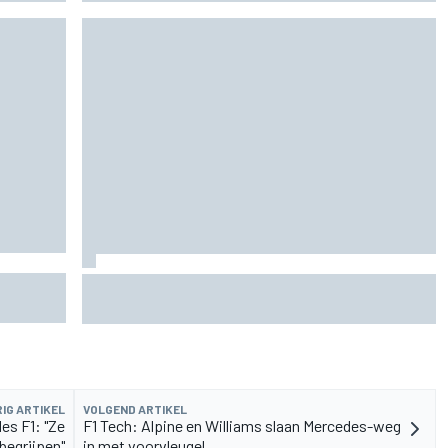
nt had
Mercedes houdt timing van upgrades voor rest
F1-seizoen 2026 nauwlettend in de gaten
IG ARTIKEL
VOLGEND ARTIKEL
es F1: "Ze
F1 Tech: Alpine en Williams slaan Mercedes-weg
begrijpen"
in met voorvleugel