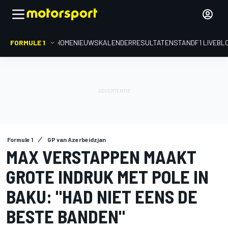
FORMULE 1
HOME
NIEUWS
KALENDER
RESULTATEN
STAND
F1 LIVEBL
Formule 1
GP van Azerbeidzjan
MAX VERSTAPPEN MAAKT
GROTE INDRUK MET POLE IN
BAKU: "HAD NIET EENS DE
BESTE BANDEN"