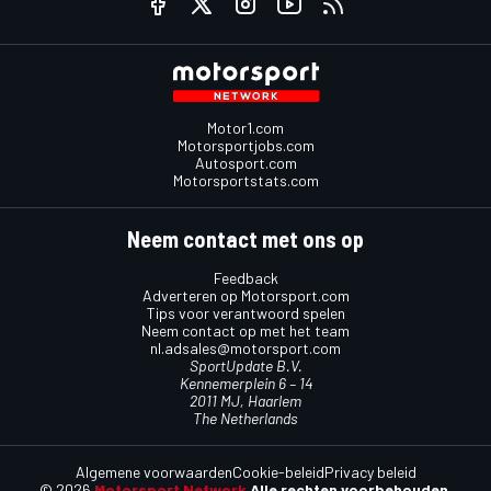
Motor1.com
Motorsportjobs.com
Autosport.com
Motorsportstats.com
Neem contact met ons op
Feedback
Adverteren op Motorsport.com
Tips voor verantwoord spelen
Neem contact op met het team
nl.adsales@motorsport.com
SportUpdate B.V.
Kennemerplein 6 – 14
2011 MJ, Haarlem
The Netherlands
Algemene voorwaarden
Cookie-beleid
Privacy beleid
© 2026
Motorsport Network
Alle rechten voorbehouden.