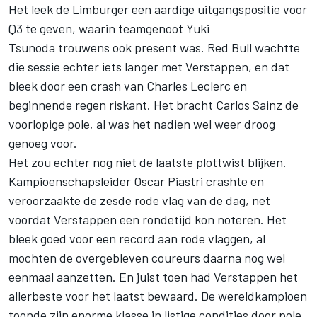
Het leek de Limburger een aardige uitgangspositie voor
Q3 te geven, waarin teamgenoot
Yuki
Tsunoda
trouwens ook present was. Red Bull wachtte
die sessie echter iets langer met Verstappen, en dat
bleek door een crash van
Charles Leclerc
en
beginnende regen riskant. Het bracht
Carlos Sainz
de
voorlopige pole, al was het nadien wel weer droog
genoeg voor.
Het zou echter nog niet de laatste plottwist blijken.
Kampioenschapsleider
Oscar Piastri
crashte en
veroorzaakte de zesde rode vlag van de dag, net
voordat Verstappen een rondetijd kon noteren. Het
bleek goed voor een record aan rode vlaggen, al
mochten de overgebleven coureurs daarna nog wel
eenmaal aanzetten. En juist toen had Verstappen het
allerbeste voor het laatst bewaard. De wereldkampioen
toonde zijn enorme klasse in listige condities door pole