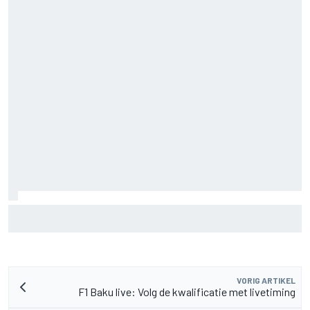
F2-talent Rafael Camara reageert op Haas F1-geruchten
voor 2027
VORIG ARTIKEL
F1 Baku live: Volg de kwalificatie met livetiming