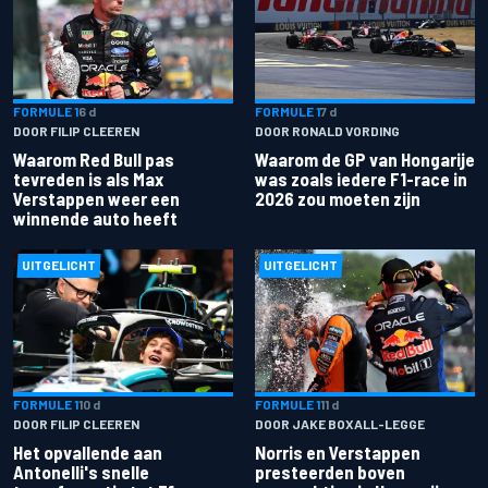
FORMULE 1
6 d
FORMULE 1
7 d
DOOR FILIP CLEEREN
DOOR RONALD VORDING
Waarom Red Bull pas
Waarom de GP van Hongarije
tevreden is als Max
was zoals iedere F1-race in
Verstappen weer een
2026 zou moeten zijn
winnende auto heeft
UITGELICHT
UITGELICHT
FORMULE 1
10 d
FORMULE 1
11 d
DOOR FILIP CLEEREN
DOOR JAKE BOXALL-LEGGE
Het opvallende aan
Norris en Verstappen
Antonelli's snelle
presteerden boven