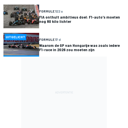
FORMULE 1
22 u
FIA onthult ambitieus doel: F1-auto's moeten
nog 80 kilo lichter
UITGELICHT
FORMULE 1
7 d
Waarom de GP van Hongarije was zoals iedere
F1-race in 2026 zou moeten zijn