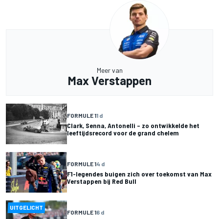
Meer van
Max Verstappen
FORMULE 1
1 d
Clark, Senna, Antonelli – zo ontwikkelde het
leeftijdsrecord voor de grand chelem
FORMULE 1
4 d
F1-legendes buigen zich over toekomst van Max
Verstappen bij Red Bull
UITGELICHT
FORMULE 1
6 d