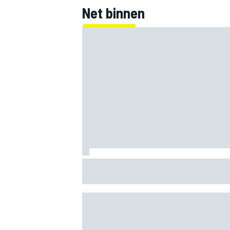
Net binnen
Marco Bezzecchi tempert verwachtinge
Britse GP: ‘Ik ben nog niet 100%’