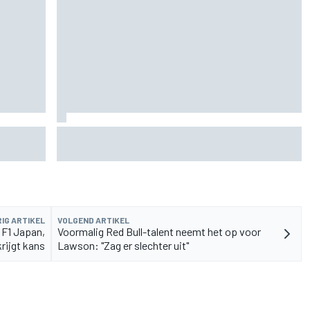
de fiets
Aston Martin onthult nieuwe limited-edition
Glenfiddich-whisky
IG ARTIKEL
VOLGEND ARTIKEL
 F1 Japan,
Voormalig Red Bull-talent neemt het op voor
rijgt kans
Lawson: "Zag er slechter uit"