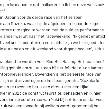
e performance te optimaliseren en ik ben deze week ook
r."
 in Japan voor de derde race van het seizoen.
 aan Suzuka, waar hij de afgelopen drie jaar de zege
t grotere uitdaging te worden met de huidige performance
erlander wel uit naar het raceweekend. "Ik geniet er altijd
t veel snelle bochten en normaliter zijn we hier goed, dus
de auto halen en dit weekend vooruitgang boeken", aldus
l weekend te worden voor
Red Bull Racing
. Het team heeft
lling gehuld
om stil te staan bij het feit dat dit de laatste
htbronleverancier. Bovendien is het de eerste race van
zijn er dus veel ogen op het team gericht. "Suzuka is
om op te racen en het is een circuit met een rijke
ier in 2023 de constructeurstitel behaalden en ik hier
ovendien de eerste race van Yuki bij het team en dat voor
 druk weekend waarin hij welkom wordt geheten bij het