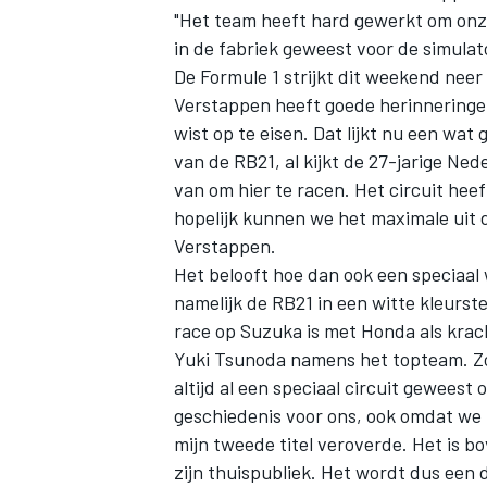
"Het team heeft hard gewerkt om onz
in de fabriek geweest voor de simulato
De Formule 1 strijkt dit weekend neer
Verstappen heeft goede herinneringen
wist op te eisen. Dat lijkt nu een wa
van de RB21, al kijkt de 27-jarige Ned
van om hier te racen. Het circuit heef
hopelijk kunnen we het maximale uit 
Verstappen.
Het belooft hoe dan ook een speciaa
namelijk de RB21 in een
witte kleurste
race op Suzuka is met Honda als krac
Yuki Tsunoda
namens het topteam. Zo 
altijd al een speciaal circuit geweest 
geschiedenis voor ons, ook omdat we h
mijn tweede titel veroverde. Het is b
zijn thuispubliek. Het wordt dus een