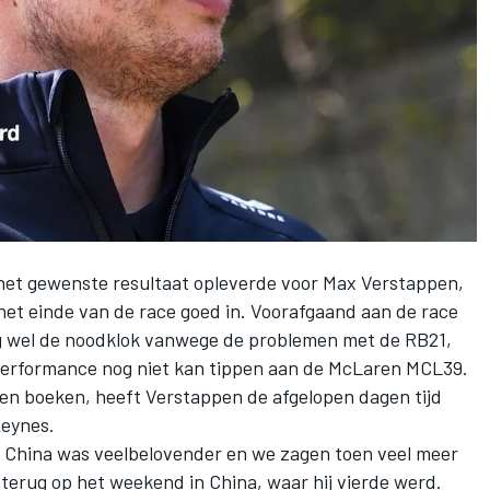
het gewenste resultaat opleverde voor
Max Verstappen
,
het einde van de race goed in. Voorafgaand aan de race
g wel de noodklok vanwege de problemen met de RB21,
 performance nog niet kan tippen aan de
McLaren
MCL39.
nen boeken, heeft Verstappen de afgelopen dagen tijd
Keynes.
n China was veelbelovender en we zagen toen veel meer
n terug op het weekend in China, waar hij vierde werd.