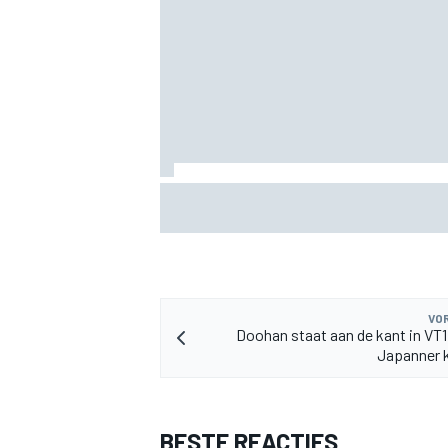
MEER RACEKLASSEN
Valtteri Bottas boekt offroadsucces op 
tijdens F1-zomerstop
VOR
Doohan staat aan de kant in VT1
Japanner k
BESTE REACTIES