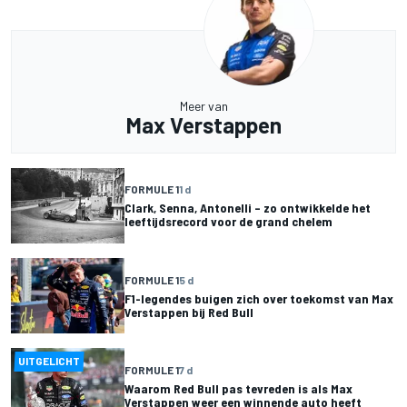
Meer van
Max Verstappen
FORMULE 1
1 d
Clark, Senna, Antonelli – zo ontwikkelde het
leeftijdsrecord voor de grand chelem
FORMULE 1
5 d
F1-legendes buigen zich over toekomst van Max
Verstappen bij Red Bull
UITGELICHT
FORMULE 1
7 d
Waarom Red Bull pas tevreden is als Max
Verstappen weer een winnende auto heeft