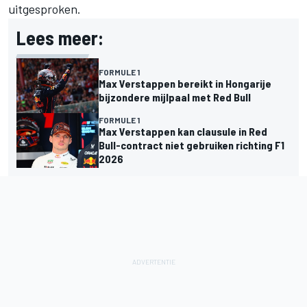
uitgesproken.
Lees meer:
FORMULE 1
Max Verstappen bereikt in Hongarije
bijzondere mijlpaal met Red Bull
FORMULE 1
Max Verstappen kan clausule in Red
Bull-contract niet gebruiken richting F1
2026