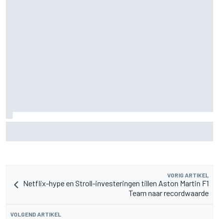
Mika Hakkinen waarschuwt McLaren: haal Max Verstappen
niet binnen
VORIG ARTIKEL
Netflix-hype en Stroll-investeringen tillen Aston Martin F1
Team naar recordwaarde
VOLGEND ARTIKEL