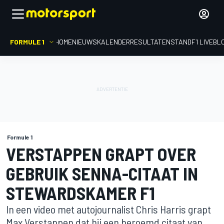
FORMULE 1
HOME
NIEUWS
KALENDER
RESULTATEN
STAND
F1 LIVEBL
Formule 1
VERSTAPPEN GRAPT OVER
GEBRUIK SENNA-CITAAT IN
STEWARDSKAMER F1
In een video met autojournalist Chris Harris grapt
Max Verstappen dat hij een beroemd citaat van