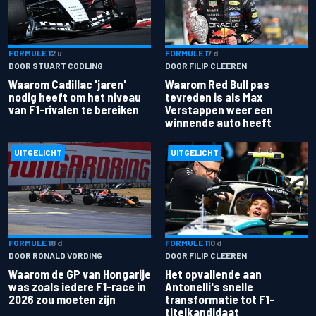
FORMULE 1
2 u
FORMULE 1
7 d
DOOR STUART CODLING
DOOR FILIP CLEEREN
Waarom Cadillac 'jaren'
Waarom Red Bull pas
nodig heeft om het niveau
tevreden is als Max
van F1-rivalen te bereiken
Verstappen weer een
winnende auto heeft
UITGELICHT
UITGELICHT
FORMULE 1
8 d
FORMULE 1
10 d
DOOR RONALD VORDING
DOOR FILIP CLEEREN
Waarom de GP van Hongarije
Het opvallende aan
was zoals iedere F1-race in
Antonelli's snelle
2026 zou moeten zijn
transformatie tot F1-
titelkandidaat