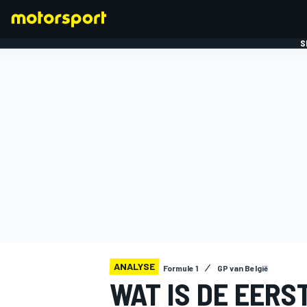
S
FORMULE 1
ANALYSE
Formule 1
GP van België
WAT IS DE EERS