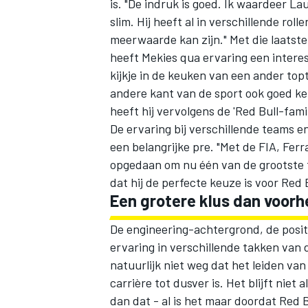
is. "De indruk is goed. Ik waardeer Lau
slim. Hij heeft al in verschillende ro
meerwaarde kan zijn." Met die laatst
heeft Mekies qua ervaring een interes
kijkje in de keuken van een ander topt
andere kant van de sport ook goed ken
heeft hij vervolgens de 'Red Bull-fam
MEER RACEKLASSEN
De ervaring bij verschillende teams 
een belangrijke pre. "Met de FIA, Ferr
opgedaan om nu één van de grootste te
dat hij de perfecte keuze is voor Red B
Een grotere klus dan voorhe
De engineering-achtergrond, de posit
ervaring in verschillende takken van 
natuurlijk niet weg dat het leiden van
carrière tot dusver is. Het blijft nie
dan dat - al is het maar doordat Red 