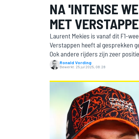
NA 'INTENSE W
MET VERSTAPP
Laurent Mekies is vanaf dit F1-we
Verstappen heeft al gesprekken g
Ook andere rijders zijn zeer positie
Ronald Vording
MOTOGP
Bewerkt:
25 jul 2025, 08:28