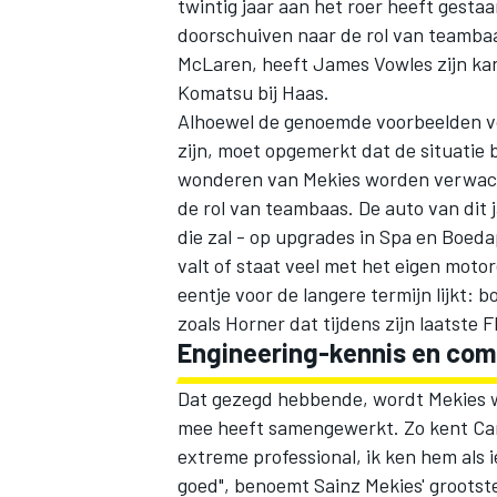
twintig jaar aan het roer heeft gestaa
doorschuiven naar de rol van teambaas
McLaren,
heeft James Vowles zijn ka
Komatsu bij Haas.
Alhoewel de genoemde voorbeelden vo
zijn, moet opgemerkt dat de situatie b
wonderen van Mekies worden verwacht
de rol van teambaas. De auto van dit
die zal - op upgrades in Spa en Boeda
valt of staat veel met het eigen moto
eentje voor de langere termijn lijkt:
zoals Horner dat tijdens zijn laatste
Engineering-kennis en co
Dat gezegd hebbende, wordt Mekies w
mee heeft samengewerkt. Zo kent
Ca
extreme professional, ik ken hem als 
goed", benoemt Sainz Mekies' grootste