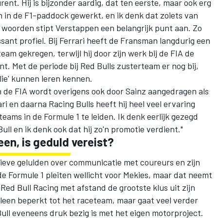
rent. Hij is bijzonder aardig, dat ten eerste, maar ook erg
llen in de F1-paddock gewerkt, en ik denk dat zoiets van
e woorden stipt Verstappen een belangrijk punt aan. Zo
sant profiel. Bij Ferrari heeft de Fransman langdurig een
eam gekregen, terwijl hij door zijn werk bij de FIA de
t. Met de periode bij Red Bulls zusterteam er nog bij,
ilie' kunnen leren kennen.
en de FIA wordt overigens ook door Sainz aangedragen als
ari en daarna Racing Bulls heeft hij heel veel ervaring
ams in de Formule 1 te leiden. Ik denk eerlijk gezegd
ull en ik denk ook dat hij zo'n promotie verdient."
en, is geduld vereist?
ieve geluiden over communicatie met coureurs en zijn
de Formule 1 pleiten wellicht voor Mekies, maar dat neemt
 Red Bull Racing met afstand de grootste klus uit zijn
t alleen beperkt tot het raceteam, maar gaat veel verder
Bull eveneens druk bezig is met het eigen motorproject.