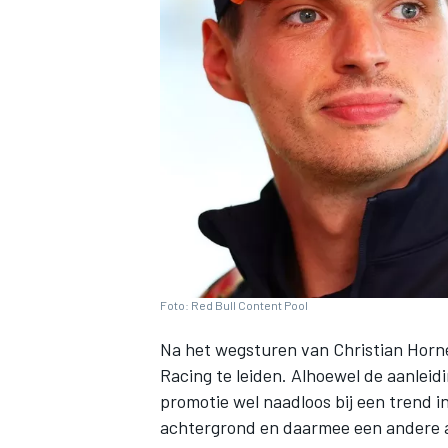
INDYCAR
Foto: Red Bull Content Pool
Na
het wegsturen van Christian Horn
Racing
te leiden. Alhoewel de aanleidi
WEC
DTM
promotie wel naadloos bij een trend i
achtergrond en daarmee een andere a