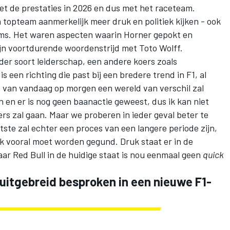
et de prestaties in 2026 en dus met het raceteam.
 topteam aanmerkelijk meer druk en politiek kijken - ook
eams. Het waren aspecten waarin Horner gepokt en
jn voortdurende woordenstrijd met Toto Wolff.
der soort leiderschap, een andere koers zoals
 een richting die past bij een bredere trend in F1, al
t van vandaag op morgen een wereld van verschil zal
 en er is nog geen baanactie geweest, dus ik kan niet
rs zal gaan. Maar we proberen in ieder geval beter te
ste zal echter een proces van een langere periode zijn,
ok vooral moet worden gegund. Druk staat er in de
maar Red Bull in de huidige staat is nou eenmaal geen
quick
uitgebreid besproken in een nieuwe F1-