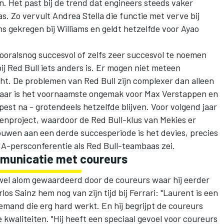
n. Het past bij de trend dat engineers steeds vaker
. Zo vervult Andrea Stella die functie met verve bij
ns gekregen bij
Williams
en geldt hetzelfde voor Ayao
oralsnog succesvol of zelfs zeer succesvol te noemen
ij Red Bull iets anders is. Er mogen niet meteen
. De problemen van Red Bull zijn complexer dan alleen
 jaar is het voornaamste ongemak voor
Max Verstappen
en
pest na - grotendeels hetzelfde blijven. Voor volgend jaar
renproject, waardoor de Red Bull-klus van Mekies er
 bouwen aan een derde succesperiode is het devies, precies
 FIA-persconferentie als Red Bull-teambaas zei.
mmunicatie met coureurs
el alom gewaardeerd door de coureurs waar hij eerder
rlos Sainz
hem nog van zijn tijd bij
Ferrari
: "Laurent is een
iemand die erg hard werkt. En hij begrijpt de coureurs
 kwaliteiten. "Hij heeft een speciaal gevoel voor coureurs