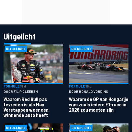
Uitgelicht
UITGELICHT
UITGELICHT
FORMULE 1
5 d
FORMULE 1
6 d
DOOR FILIP CLEEREN
DOOR RONALD VORDING
Waarom Red Bull pas
Waarom de GP van Hongarije
tevreden is als Max
was zoals iedere F1-race in
Verstappen weer een
2026 zou moeten zijn
winnende auto heeft
UITGELICHT
UITGELICHT