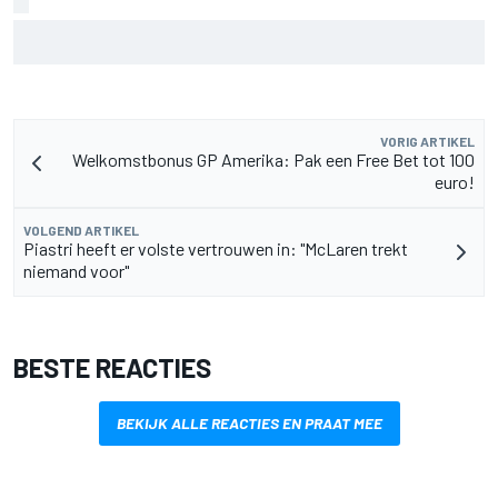
MotoGP Grand Prix van Groot-Brittannië 2026: tijden,
uitzending en meer
VORIG ARTIKEL
Welkomstbonus GP Amerika: Pak een Free Bet tot 100
euro!
VOLGEND ARTIKEL
Piastri heeft er volste vertrouwen in: "McLaren trekt
niemand voor"
BESTE REACTIES
BEKIJK ALLE REACTIES EN PRAAT MEE