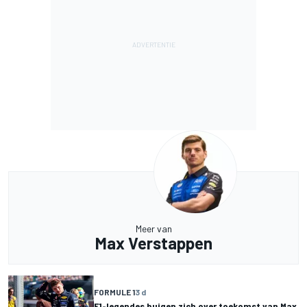
Meer van
Max Verstappen
FORMULE 1
3 d
F1-legendes buigen zich over toekomst van Max