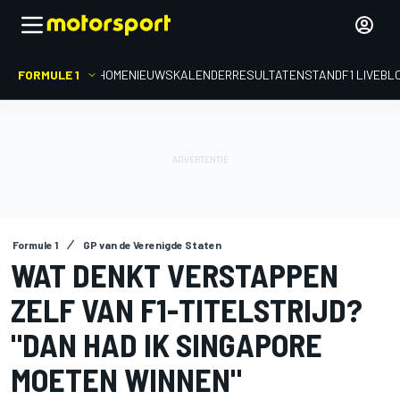
FORMULE 1
HOME
NIEUWS
KALENDER
RESULTATEN
STAND
F1 LIVEBL
Formule 1
GP van de Verenigde Staten
WAT DENKT VERSTAPPEN
ZELF VAN F1-TITELSTRIJD?
"DAN HAD IK SINGAPORE
MOETEN WINNEN"