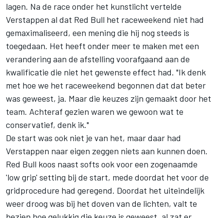
lagen. Na de race onder het kunstlicht vertelde
Verstappen al dat Red Bull het raceweekend niet had
gemaximaliseerd, een mening die hij nog steeds is
toegedaan. Het heeft onder meer te maken met een
verandering aan de afstelling voorafgaand aan de
kwalificatie die niet het gewenste effect had. "Ik denk
met hoe we het raceweekend begonnen dat dat beter
was geweest, ja. Maar die keuzes zijn gemaakt door het
team. Achteraf gezien waren we gewoon wat te
conservatief, denk ik."
De start was ook niet je van het, maar daar had
Verstappen naar eigen zeggen niets aan kunnen doen.
Red Bull koos naast softs ook voor een zogenaamde
'low grip' setting bij de start, mede doordat het voor de
gridprocedure had geregend. Doordat het uiteindelijk
weer droog was bij het doven van de lichten, valt te
bezien hoe gelukkig die keuze is geweest, al zat er