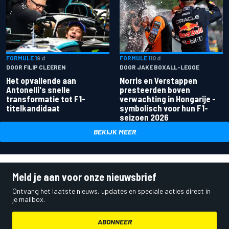
FORMULE 1
9 d
FORMULE 1
10 d
DOOR FILIP CLEEREN
DOOR JAKE BOXALL-LEGGE
Het opvallende aan
Norris en Verstappen
Antonelli's snelle
presteerden boven
transformatie tot F1-
verwachting in Hongarije -
titelkandidaat
symbolisch voor hun F1-
seizoen 2026
BEKIJK MEER
Meld je aan voor onze nieuwsbrief
Ontvang het laatste nieuws, updates en speciale acties direct in
je mailbox.
ABONNEER