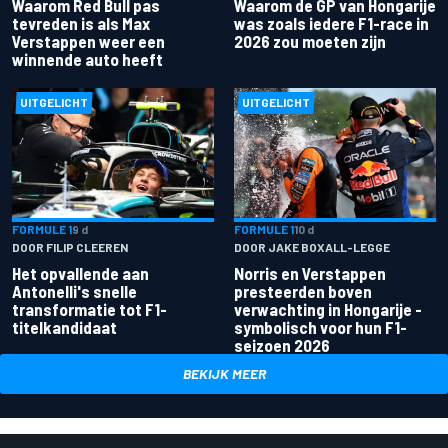
Waarom Red Bull pas
Waarom de GP van Hongarije
tevreden is als Max
was zoals iedere F1-race in
Verstappen weer een
2026 zou moeten zijn
winnende auto heeft
UITGELICHT
UITGELICHT
FORMULE 1
9 d
FORMULE 1
10 d
DOOR FILIP CLEEREN
DOOR JAKE BOXALL-LEGGE
Het opvallende aan
Norris en Verstappen
Antonelli's snelle
presteerden boven
transformatie tot F1-
verwachting in Hongarije -
titelkandidaat
symbolisch voor hun F1-
seizoen 2026
BEKIJK MEER