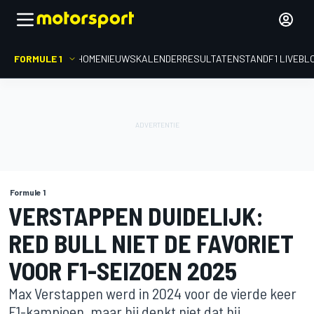
FORMULE 1
HOME
NIEUWS
KALENDER
RESULTATEN
STAND
F1 LIVEBL
Formule 1
VERSTAPPEN DUIDELIJK:
RED BULL NIET DE FAVORIET
VOOR F1-SEIZOEN 2025
Max Verstappen werd in 2024 voor de vierde keer
F1-kampioen, maar hij denkt niet dat hij