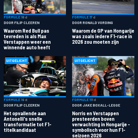
FORMULE 1
6 d
FORMULE 1
7 d
DOOR FILIP CLEEREN
DOOR RONALD VORDING
Waarom Red Bull pas
Waarom de GP van Hongarije
tevreden is als Max
was zoals iedere F1-race in
Verstappen weer een
2026 zou moeten zijn
winnende auto heeft
UITGELICHT
UITGELICHT
FORMULE 1
9 d
FORMULE 1
11 d
DOOR FILIP CLEEREN
DOOR JAKE BOXALL-LEGGE
Het opvallende aan
Norris en Verstappen
Antonelli's snelle
presteerden boven
transformatie tot F1-
verwachting in Hongarije -
titelkandidaat
symbolisch voor hun F1-
seizoen 2026