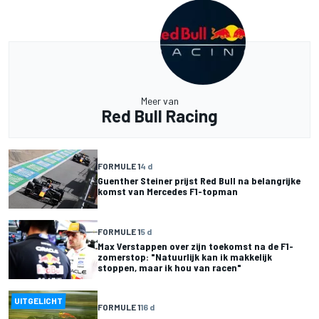
Meer van
Red Bull Racing
FORMULE 1
4 d
Guenther Steiner prijst Red Bull na belangrijke
komst van Mercedes F1-topman
FORMULE 1
5 d
Max Verstappen over zijn toekomst na de F1-
zomerstop: "Natuurlijk kan ik makkelijk
stoppen, maar ik hou van racen"
UITGELICHT
FORMULE 1
16 d