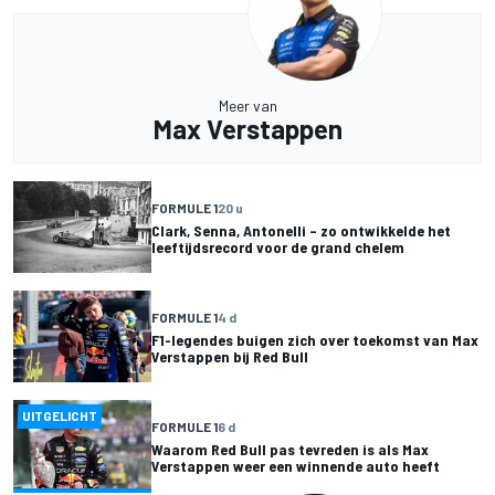
Meer van
Max Verstappen
FORMULE 1
20 u
Clark, Senna, Antonelli – zo ontwikkelde het
leeftijdsrecord voor de grand chelem
FORMULE 1
4 d
F1-legendes buigen zich over toekomst van Max
Verstappen bij Red Bull
UITGELICHT
FORMULE 1
6 d
Waarom Red Bull pas tevreden is als Max
Verstappen weer een winnende auto heeft