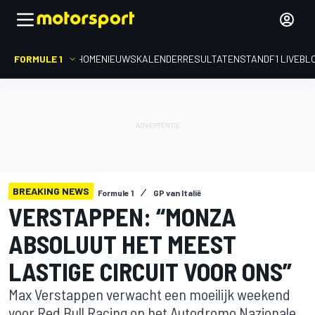
FORMULE 1
HOME
NIEUWS
KALENDER
RESULTATEN
STAND
F1 LIVEBL
BREAKING NEWS
Formule 1
GP van Italië
VERSTAPPEN: “MONZA
ABSOLUUT HET MEEST
LASTIGE CIRCUIT VOOR ONS”
Max Verstappen verwacht een moeilijk weekend
voor Red Bull Racing op het Autodromo Nazionale