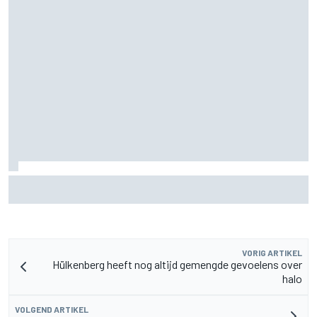
Gerucht: management Sergio Perez voert gesprekken met
Williams terwijl toekomst Carlos Sainz onzeker blijft
VORIG ARTIKEL
Hülkenberg heeft nog altijd gemengde gevoelens over
halo
VOLGEND ARTIKEL