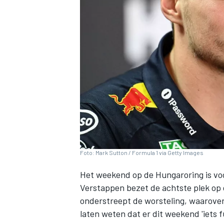
INDYCAR
Foto: Mark Sutton / Formula 1 via Getty Images
Het weekend op de Hungaroring is vo
Verstappen
bezet de achtste plek op d
WEC
DTM
onderstreept de worsteling, waarove
laten weten dat er dit weekend 'iets