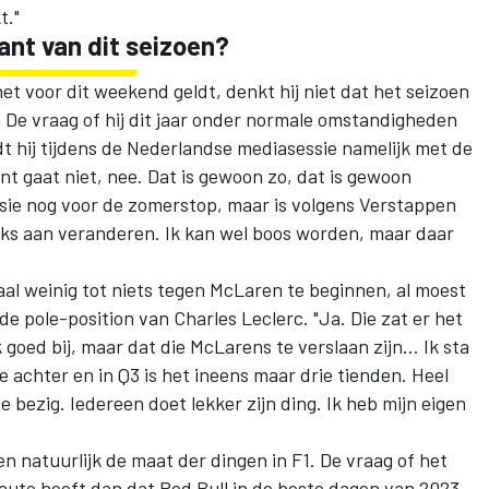
t."
ant van dit seizoen?
t voor dit weekend geldt, denkt hij niet dat het seizoen
 De vraag of hij dit jaar onder normale omstandigheden
 hij tijdens de Nederlandse mediasessie namelijk met de
t gaat niet, nee. Dat is gewoon zo, dat is gewoon
nclusie nog voor de zomerstop, maar is volgens Verstappen
niks aan veranderen. Ik kan wel boos worden, maar daar
al weinig tot niets tegen
McLaren
te beginnen, al moest
 de pole-position van
Charles Leclerc
. "Ja. Die zat er het
k goed bij, maar dat die McLarens te verslaan zijn… Ik sta
 achter en in Q3 is het ineens maar drie tienden. Heel
e bezig. Iedereen doet lekker zijn ding. Ik heb mijn eigen
en natuurlijk de maat der dingen in F1. De vraag of het
uto heeft dan dat Red Bull in de beste dagen van 2023