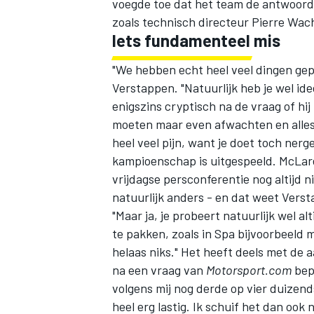
voegde toe dat het team de antwoorde
zoals technisch directeur Pierre Wac
Iets fundamenteel mis
"We hebben echt heel veel dingen ge
Verstappen. "Natuurlijk heb je wel idee
enigszins cryptisch na de vraag of hij 
moeten maar even afwachten en alles g
heel veel pijn, want je doet toch nerge
kampioenschap is uitgespeeld. McLar
vrijdagse persconferentie nog altijd ni
natuurlijk anders - en dat weet Vers
"Maar ja, je probeert natuurlijk wel a
te pakken, zoals in Spa bijvoorbeeld
helaas niks." Het heeft deels met de a
na een vraag van
Motorsport.com
bepa
volgens mij nog derde op vier duizend
heel erg lastig. Ik schuif het dan ook 