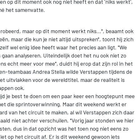
n op dit moment ook nog niet heeft en dat 'niks werkt',
hé het samenvatte.
probeerd, maar op dit moment werkt niks…", beaamt ook
ën, maar die kun je niet altijd uitspreken", toont hij zich
zelf wel enig idee heeft waar het precies aan ligt. "We
aan analyseren. Uiteindelijk doet het nu ook niet zo
ns echt meer voor mee", duidt hij erop dat zijn rol in het
en-teambaas Andrea Stella wilde Verstappen tijdens de
et uitvlakken voor de wereldtitel, maar de realiteit is
tappen ook.
ltijd je best te doen om een paar keer een hoogtepunt mee
 met die sprintoverwinning. Maar dit weekend werkt er
ard van het circuit te maken, al wil Verstappen zich daar
ald niet achter verschuilen. "Vorig jaar stonden we hier
sten, dus in dat opzicht was het toen nog niet eens zo
niet op het circuit af. Er is dit weekend gewoon iets