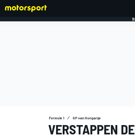
S
FORMULE 1
Formule 1
GP van Hongarije
VERSTAPPEN DEN