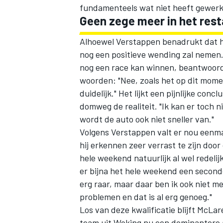
fundamenteels wat niet heeft gewerk
Geen zege meer in het rest
Alhoewel Verstappen benadrukt dat he
nog een positieve wending zal nemen.
nog een race kan winnen, beantwoordt
woorden: "Nee, zoals het op dit momen
duidelijk." Het lijkt een pijnlijke co
domweg de realiteit. "Ik kan er toch 
wordt de auto ook niet sneller van."
Volgens Verstappen valt er nou eenma
hij erkennen zeer verrast te zijn door
hele weekend natuurlijk al wel redelij
er bijna het hele weekend een seconde
erg raar, maar daar ben ik ook niet me
problemen en dat is al erg genoeg."
Los van deze kwalificatie blijft McLar
team uit Woking nu een dominantere a