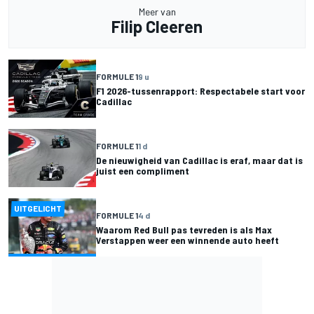
Meer van
Filip Cleeren
FORMULE 1
9 u
F1 2026-tussenrapport: Respectabele start voor
Cadillac
FORMULE 1
1 d
De nieuwigheid van Cadillac is eraf, maar dat is
juist een compliment
UITGELICHT
FORMULE 1
4 d
Waarom Red Bull pas tevreden is als Max
Verstappen weer een winnende auto heeft