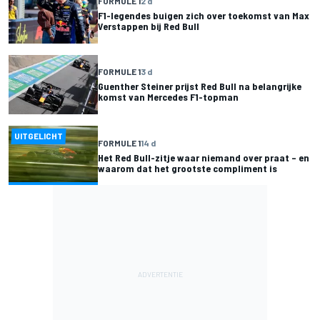
FORMULE 1
2 d
F1-legendes buigen zich over toekomst van Max
Verstappen bij Red Bull
FORMULE 1
3 d
Guenther Steiner prijst Red Bull na belangrijke
komst van Mercedes F1-topman
UITGELICHT
FORMULE 1
14 d
Het Red Bull-zitje waar niemand over praat – en
waarom dat het grootste compliment is