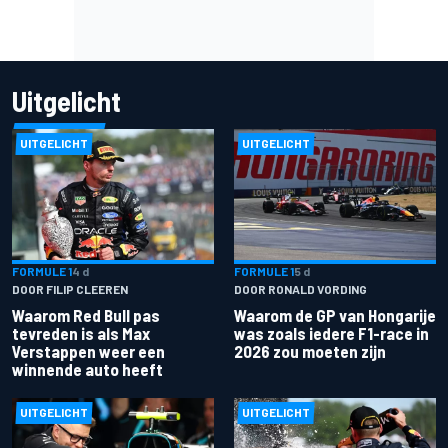
Uitgelicht
UITGELICHT
UITGELICHT
FORMULE 1
4 d
FORMULE 1
5 d
DOOR FILIP CLEEREN
DOOR RONALD VORDING
Waarom Red Bull pas
Waarom de GP van Hongarije
tevreden is als Max
was zoals iedere F1-race in
Verstappen weer een
2026 zou moeten zijn
winnende auto heeft
UITGELICHT
UITGELICHT