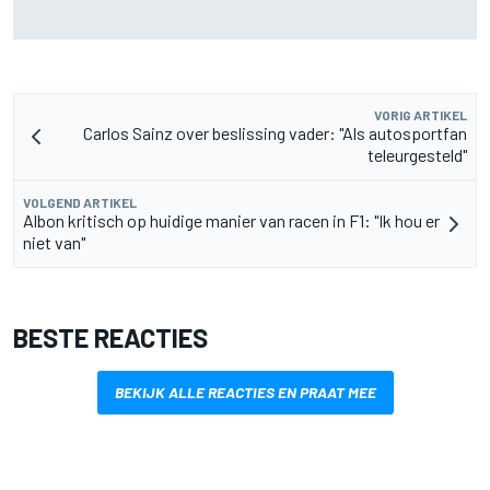
Aston Martin onthult nieuwe limited-edition Glenfiddich-
whisky
VORIG ARTIKEL
Carlos Sainz over beslissing vader: "Als autosportfan
teleurgesteld"
VOLGEND ARTIKEL
Albon kritisch op huidige manier van racen in F1: "Ik hou er
niet van"
BESTE REACTIES
BEKIJK ALLE REACTIES EN PRAAT MEE