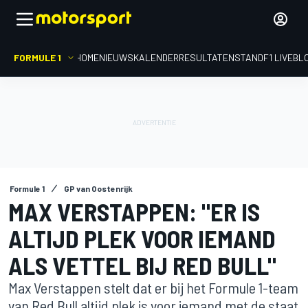
FORMULE 1
HOME
NIEUWS
KALENDER
RESULTATEN
STAND
F1 LIVEBL
Formule 1
GP van Oostenrijk
MAX VERSTAPPEN: "ER IS
ALTIJD PLEK VOOR IEMAND
ALS VETTEL BIJ RED BULL"
Max Verstappen stelt dat er bij het Formule 1-team
van Red Bull altijd plek is voor iemand met de staat