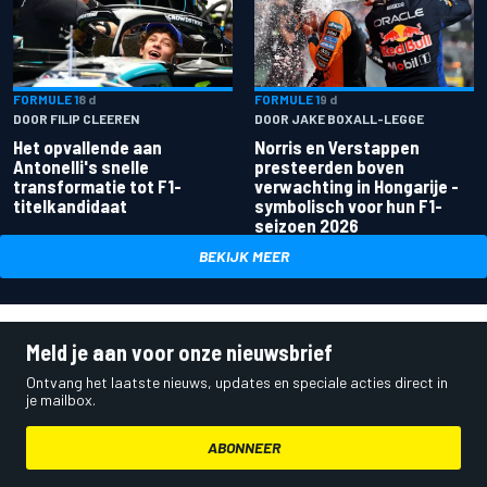
FORMULE 1
8 d
FORMULE 1
9 d
DOOR FILIP CLEEREN
DOOR JAKE BOXALL-LEGGE
Het opvallende aan
Norris en Verstappen
Antonelli's snelle
presteerden boven
transformatie tot F1-
verwachting in Hongarije -
titelkandidaat
symbolisch voor hun F1-
seizoen 2026
BEKIJK MEER
Meld je aan voor onze nieuwsbrief
Ontvang het laatste nieuws, updates en speciale acties direct in
je mailbox.
ABONNEER