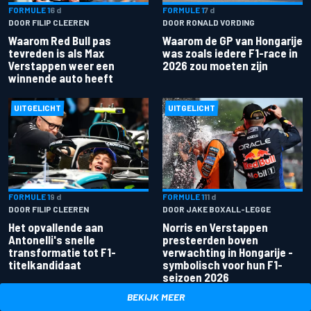
FORMULE 1
6 d
FORMULE 1
7 d
DOOR FILIP CLEEREN
DOOR RONALD VORDING
Waarom Red Bull pas
Waarom de GP van Hongarije
tevreden is als Max
was zoals iedere F1-race in
Verstappen weer een
2026 zou moeten zijn
winnende auto heeft
UITGELICHT
UITGELICHT
FORMULE 1
9 d
FORMULE 1
11 d
DOOR FILIP CLEEREN
DOOR JAKE BOXALL-LEGGE
Het opvallende aan
Norris en Verstappen
Antonelli's snelle
presteerden boven
transformatie tot F1-
verwachting in Hongarije -
titelkandidaat
symbolisch voor hun F1-
seizoen 2026
BEKIJK MEER