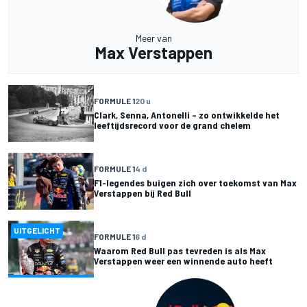
Meer van
Max Verstappen
FORMULE 1
20 u
Clark, Senna, Antonelli – zo ontwikkelde het
leeftijdsrecord voor de grand chelem
FORMULE 1
4 d
F1-legendes buigen zich over toekomst van Max
Verstappen bij Red Bull
UITGELICHT
FORMULE 1
6 d
Waarom Red Bull pas tevreden is als Max
Verstappen weer een winnende auto heeft