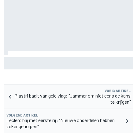
Gerucht: management Sergio Perez voert gesprekken met
Williams terwijl toekomst Carlos Sainz onzeker blijft
VORIG ARTIKEL
Piastri baalt van gele vlag: "Jammer om niet eens de kans
te krijgen"
VOLGEND ARTIKEL
Leclerc blij met eerste rij: "Nieuwe onderdelen hebben
zeker geholpen"