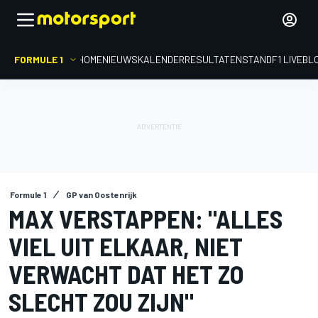
FORMULE 1
HOME
NIEUWS
KALENDER
RESULTATEN
STAND
F1 LIVEBL
Formule 1
GP van Oostenrijk
MAX VERSTAPPEN: "ALLES
VIEL UIT ELKAAR, NIET
VERWACHT DAT HET ZO
SLECHT ZOU ZIJN"