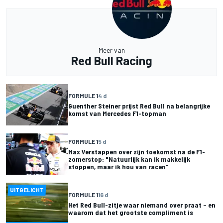
Meer van
Red Bull Racing
FORMULE 1
4 d
Guenther Steiner prijst Red Bull na belangrijke
komst van Mercedes F1-topman
FORMULE 1
5 d
Max Verstappen over zijn toekomst na de F1-
zomerstop: "Natuurlijk kan ik makkelijk
stoppen, maar ik hou van racen"
UITGELICHT
FORMULE 1
16 d
Het Red Bull-zitje waar niemand over praat – en
waarom dat het grootste compliment is