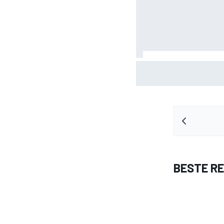
KTM mag afwijkend moto
GP van Aragón
BESTE R