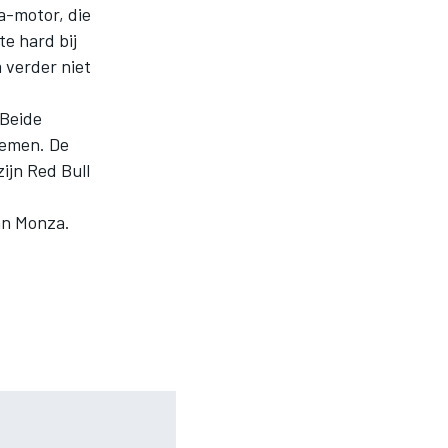
a-motor, die
e hard bij
 verder niet
 Beide
lemen. De
ijn Red Bull
an Monza.