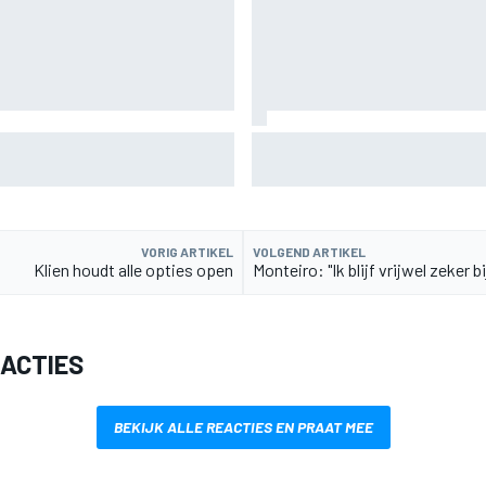
ronderdeel vervangen voor
MotoGP Grand Prix van Groot-B
uitzending en meer
VORIG ARTIKEL
VOLGEND ARTIKEL
Klien houdt alle opties open
Monteiro: "Ik blijf vrijwel zeker b
EACTIES
BEKIJK ALLE REACTIES EN PRAAT MEE