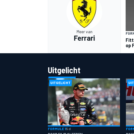
Meer van
FORM
Ferrari
Fitt
op F
MEER RACEKLASSEN
Uitgelicht
UITGELICHT
UI
FORMULE 1
5 d
FORM
DOOR FILIP CLEEREN
DOO