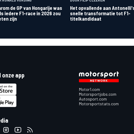
rom de GP van Hongarije was
Het opvallende aan Antonelli'
ls iedere F1-race in 2026 zou
snelle transformatie tot F1-
ten zijn
titelkandidaat
 onze app
Motor1.com
Motorsportjobs.com
Autosport.com
Motorsportstats.com
edia