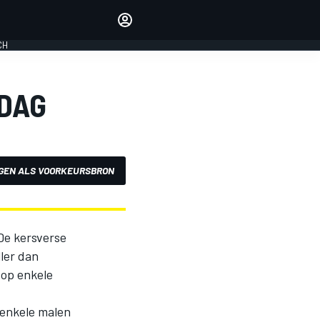
Laat je horen met de
reactiemodule
CH
LOGIN
EDITIE
TDAG
NEDERLAND
GEN ALS VOORKEURSBRON
 De kersverse
ler dan
 op enkele
enkele malen