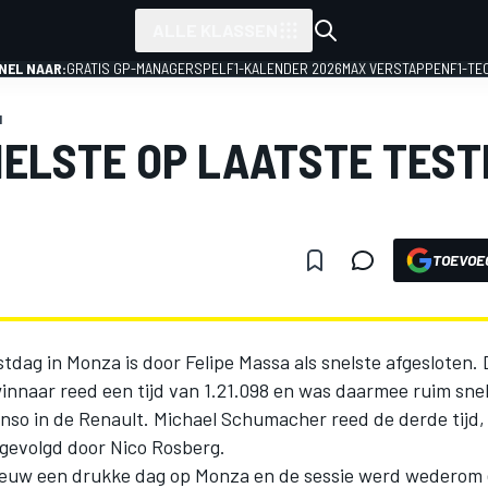
ALLE KLASSEN
NEL NAAR:
GRATIS GP-MANAGERSPEL
F1-KALENDER 2026
MAX VERSTAPPEN
F1-TE
1
ELSTE OP LAATSTE TES
TOEVOE
5
stdag in Monza is door Felipe Massa als snelste afgesloten.
innaar reed een tijd van 1.21.098 en was daarmee ruim snel
nso in de Renault. Michael Schumacher reed de derde tijd,
gevolgd door Nico Rosberg.
euw een drukke dag op Monza en de sessie werd wederom 