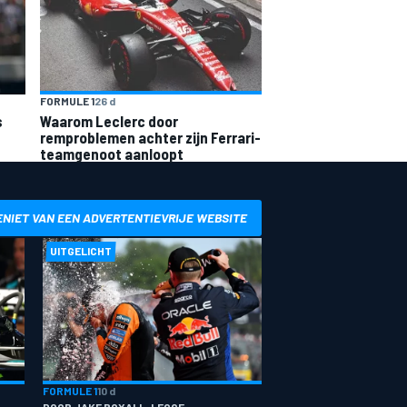
FORMULE 1
26 d
s
Waarom Leclerc door
remproblemen achter zijn Ferrari-
teamgenoot aanloopt
ENIET VAN EEN ADVERTENTIEVRIJE WEBSITE
UITGELICHT
FORMULE 1
10 d
DOOR JAKE BOXALL-LEGGE