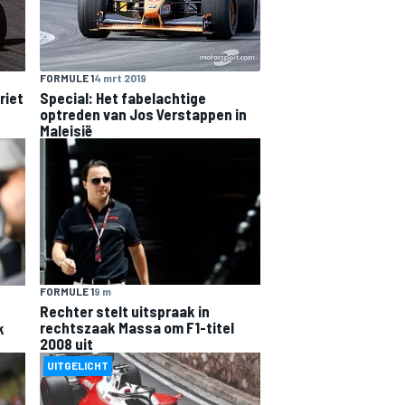
FORMULE 1
4 mrt 2019
riet
Special: Het fabelachtige
optreden van Jos Verstappen in
Maleisië
FORMULE 1
9 m
Rechter stelt uitspraak in
rechtszaak Massa om F1-titel
k
2008 uit
UITGELICHT