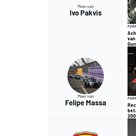
Meer van
Ivo Pakvis
FORM
Ach
van
Gur
Meer van
FORM
Felipe Massa
Rec
bet
200