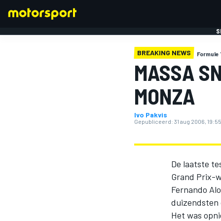
S
BREAKING NEWS
Formule 
MASSA SN
MONZA
Ivo Pakvis
FORMULE 1
Gepubliceerd:
31 aug 2006, 19:5
De laatste te
Grand Prix-w
Fernando Alo
duizendsten 
Het was opni