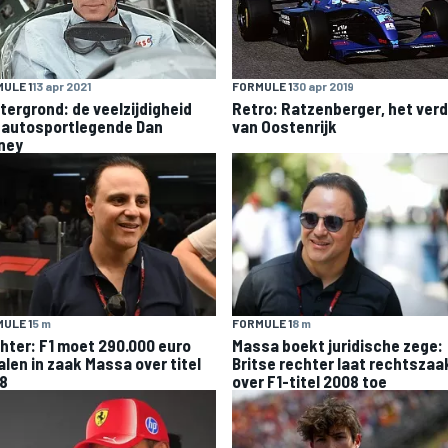
ULE 1
13 apr 2021
FORMULE 1
30 apr 2019
tergrond: de veelzijdigheid
Retro: Ratzenberger, het verd
 autosportlegende Dan
van Oostenrijk
ney
ULE 1
5 m
FORMULE 1
8 m
hter: F1 moet 290.000 euro
Massa boekt juridische zege:
alen in zaak Massa over titel
Britse rechter laat rechtszaa
8
over F1-titel 2008 toe