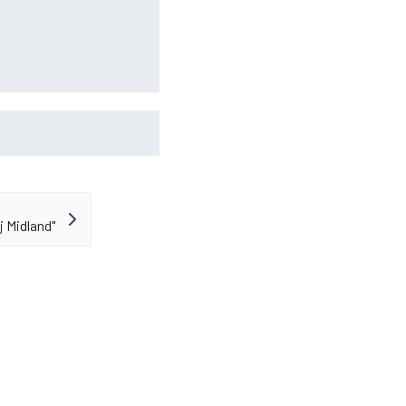
rittannië 2026: tijden,
ij Midland"