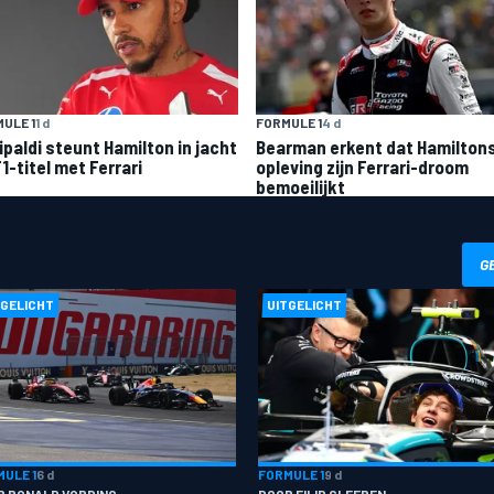
ULE 1
1 d
FORMULE 1
4 d
ipaldi steunt Hamilton in jacht
Bearman erkent dat Hamilton
1-titel met Ferrari
opleving zijn Ferrari-droom
bemoeilijkt
G
TGELICHT
UITGELICHT
ULE 1
6 d
FORMULE 1
9 d
R RONALD VORDING
DOOR FILIP CLEEREN