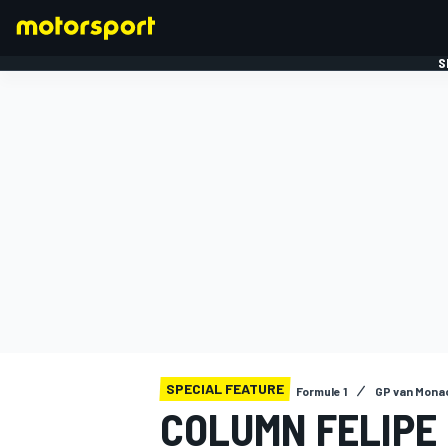
S
FORMULE 1
SPECIAL FEATURE
Formule 1
GP van Mona
COLUMN FELIPE