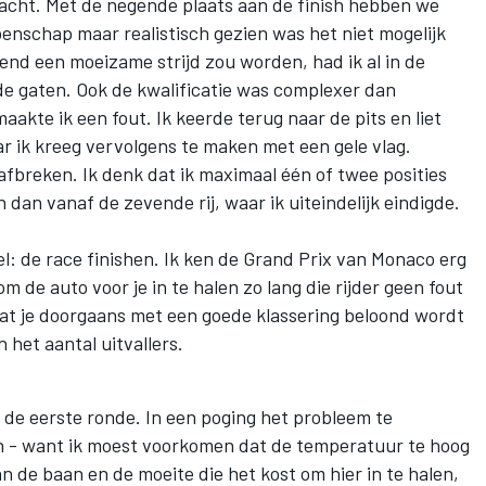
acht. Met de negende plaats aan de finish hebben we
nschap maar realistisch gezien was het niet mogelijk
end een moeizame strijd zou worden, had ik al in de
 de gaten. Ook de kwalificatie was complexer dan
aakte ik een fout. Ik keerde terug naar de pits en liet
 ik kreeg vervolgens te maken met een gele vlag.
afbreken. Ik denk dat ik maximaal één of twee posities
dan vanaf de zevende rij, waar ik uiteindelijk eindigde.
el: de race finishen. Ik ken de Grand Prix van Monaco erg
m de auto voor je in te halen zo lang die rijder geen fout
dat je doorgaans met een goede klassering beloond wordt
 het aantal uitvallers.
de eerste ronde. In een poging het probleem te
en - want ik moest voorkomen dat de temperatuur te hoog
 de baan en de moeite die het kost om hier in te halen,