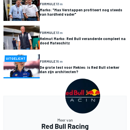
FORMULE 1
3 m
Marko: "Max Verstappen profiteert nog steeds
van hardheid vader"
FORMULE 1
3 m
Helmut Marko: Red Bull veranderde compleet na
dood Mateschitz
UITGELICHT
FORMULE 1
5 m
De grote test voor Mekies: is Red Bull sterker
dan zijn architecten?
Meer van
Red Bull Racing