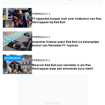
FORMULE 1
4 d
F1-legendes buigen zich over toekomst van Max
Verstappen bij Red Bull
FORMULE 1
4 d
Guenther Steiner prijst Red Bull na belangrijke
komst van Mercedes F1-topman
UITGELICHT
FORMULE 1
5 d
Waarom Red Bull pas tevreden is als Max
Verstappen weer een winnende auto heeft