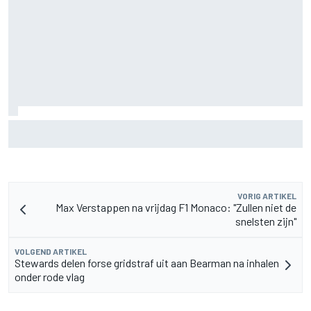
FIA onthult ambitieus doel: F1-auto's moeten nog 80 kilo
lichter
VORIG ARTIKEL
Max Verstappen na vrijdag F1 Monaco: "Zullen niet de
snelsten zijn"
VOLGEND ARTIKEL
Stewards delen forse gridstraf uit aan Bearman na inhalen
onder rode vlag