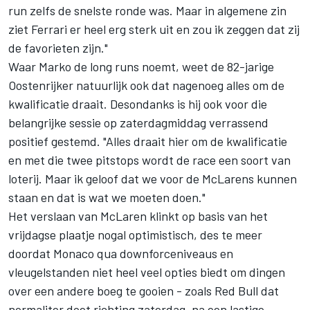
run zelfs de snelste ronde was. Maar in algemene zin
ziet
Ferrari
er heel erg sterk uit en zou ik zeggen dat zij
de favorieten zijn."
Waar Marko de long runs noemt, weet de 82-jarige
Oostenrijker natuurlijk ook dat nagenoeg alles om de
kwalificatie draait. Desondanks is hij ook voor die
belangrijke sessie op zaterdagmiddag verrassend
positief gestemd. "Alles draait hier om de kwalificatie
en met die twee pitstops wordt de race een soort van
loterij. Maar ik geloof dat we voor de McLarens kunnen
staan en dat is wat we moeten doen."
Het verslaan van
McLaren
klinkt op basis van het
vrijdagse plaatje nogal optimistisch, des te meer
doordat Monaco qua downforceniveaus en
vleugelstanden niet heel veel opties biedt om dingen
over een andere boeg te gooien - zoals Red Bull dat
normaliter doet richting zaterdag, na een lastige