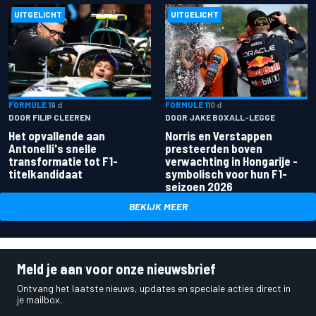
UITGELICHT
UITGELICHT
FORMULE 1
9 d
FORMULE 1
10 d
DOOR FILIP CLEEREN
DOOR JAKE BOXALL-LEGGE
Het opvallende aan
Norris en Verstappen
Antonelli's snelle
presteerden boven
transformatie tot F1-
verwachting in Hongarije -
titelkandidaat
symbolisch voor hun F1-
seizoen 2026
BEKIJK MEER
Meld je aan voor onze nieuwsbrief
Ontvang het laatste nieuws, updates en speciale acties direct in
je mailbox.