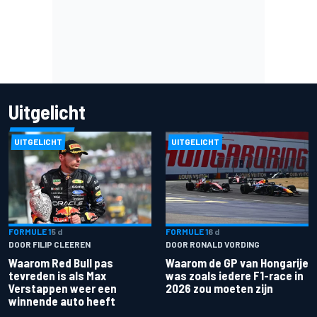
Uitgelicht
UITGELICHT
UITGELICHT
FORMULE 1
5 d
FORMULE 1
6 d
DOOR FILIP CLEEREN
DOOR RONALD VORDING
Waarom Red Bull pas
Waarom de GP van Hongarije
tevreden is als Max
was zoals iedere F1-race in
Verstappen weer een
2026 zou moeten zijn
winnende auto heeft