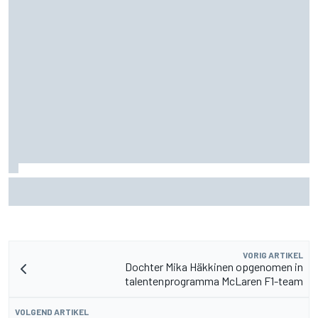
MotoGP Grand Prix van Groot-Brittannië 2026: tijden,
uitzending en meer
VORIG ARTIKEL
Dochter Mika Häkkinen opgenomen in
talentenprogramma McLaren F1-team
VOLGEND ARTIKEL