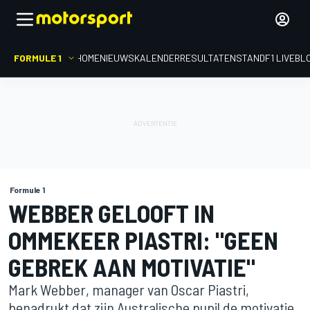
FORMULE 1
HOME
NIEUWS
KALENDER
RESULTATEN
STAND
F1 LIVEBL
Formule 1
WEBBER GELOOFT IN
OMMEKEER PIASTRI: "GEEN
GEBREK AAN MOTIVATIE"
Mark Webber, manager van Oscar Piastri,
benadrukt dat zijn Australische pupil de motivatie