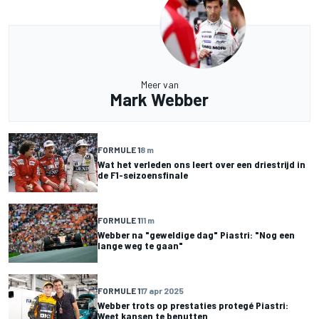
Meer van
Mark Webber
FORMULE 1
8 m
Wat het verleden ons leert over een driestrijd in
de F1-seizoensfinale
FORMULE 1
11 m
Webber na "geweldige dag" Piastri: "Nog een
lange weg te gaan"
FORMULE 1
17 apr 2025
Webber trots op prestaties protegé Piastri:
Weet kansen te benutten