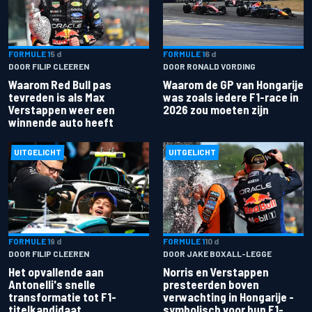
FORMULE 1
5 d
FORMULE 1
6 d
DOOR FILIP CLEEREN
DOOR RONALD VORDING
Waarom Red Bull pas
Waarom de GP van Hongarije
tevreden is als Max
was zoals iedere F1-race in
Verstappen weer een
2026 zou moeten zijn
winnende auto heeft
UITGELICHT
UITGELICHT
FORMULE 1
9 d
FORMULE 1
10 d
DOOR FILIP CLEEREN
DOOR JAKE BOXALL-LEGGE
Het opvallende aan
Norris en Verstappen
Antonelli's snelle
presteerden boven
transformatie tot F1-
verwachting in Hongarije -
titelkandidaat
symbolisch voor hun F1-