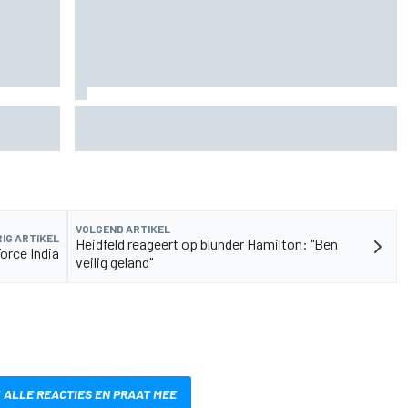
de fiets
Aston Martin onthult nieuwe limited-edition
Glenfiddich-whisky
VOLGEND ARTIKEL
IG ARTIKEL
Heidfeld reageert op blunder Hamilton: "Ben
orce India
veilig geland"
 ALLE REACTIES EN PRAAT MEE