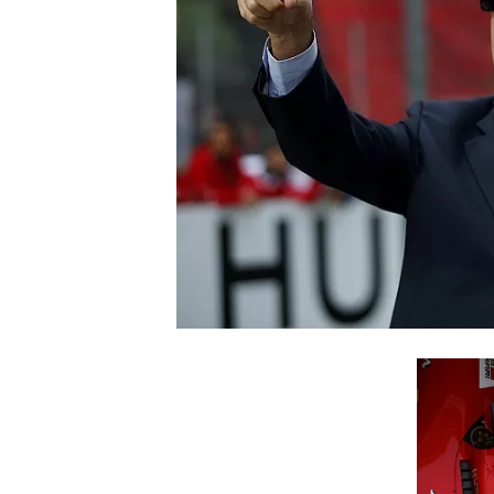
INDYCAR
WEC
DTM