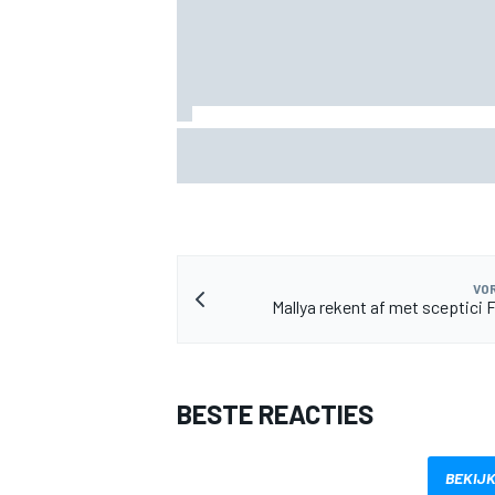
Valtteri Bottas boekt offroadsucces op 
tijdens F1-zomerstop
VOR
Mallya rekent af met sceptici F
BESTE REACTIES
BEKIJK