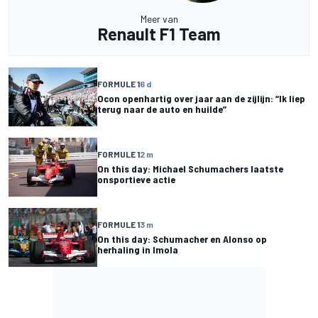
Meer van
Renault F1 Team
FORMULE 1
6 d
Ocon openhartig over jaar aan de zijlijn: “Ik liep
terug naar de auto en huilde”
FORMULE 1
2 m
On this day: Michael Schumachers laatste
onsportieve actie
FORMULE 1
3 m
On this day: Schumacher en Alonso op
herhaling in Imola