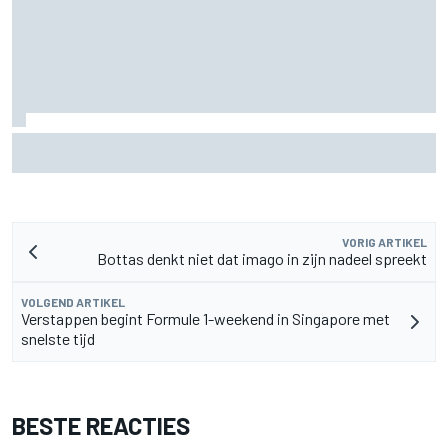
"Iedereen was blij, behalve hij" – Franco Colapinto deelt
veelzeggende anekdote over Flavio Briatore
VORIG ARTIKEL
Bottas denkt niet dat imago in zijn nadeel spreekt
VOLGEND ARTIKEL
Verstappen begint Formule 1-weekend in Singapore met
snelste tijd
BESTE REACTIES