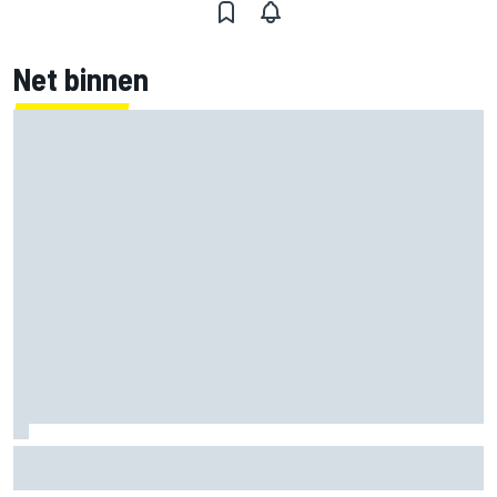
Net binnen
Zarco stapt drie maanden na zware blessure weer op de
motor