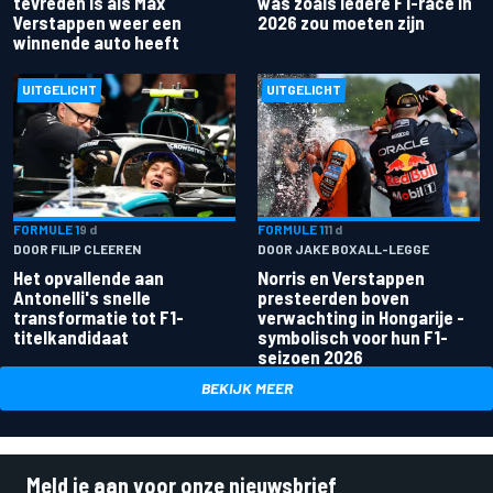
tevreden is als Max
was zoals iedere F1-race in
Verstappen weer een
2026 zou moeten zijn
winnende auto heeft
UITGELICHT
UITGELICHT
FORMULE 1
9 d
FORMULE 1
11 d
DOOR FILIP CLEEREN
DOOR JAKE BOXALL-LEGGE
Het opvallende aan
Norris en Verstappen
Antonelli's snelle
presteerden boven
transformatie tot F1-
verwachting in Hongarije -
titelkandidaat
symbolisch voor hun F1-
seizoen 2026
BEKIJK MEER
Meld je aan voor onze nieuwsbrief