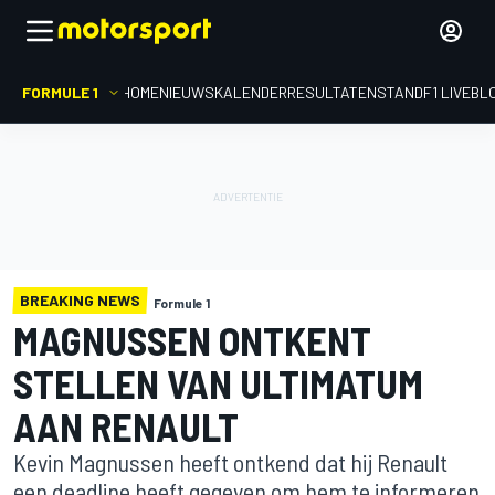
FORMULE 1
HOME
NIEUWS
KALENDER
RESULTATEN
STAND
F1 LIVEBL
BREAKING NEWS
Formule 1
MAGNUSSEN ONTKENT
STELLEN VAN ULTIMATUM
AAN RENAULT
Kevin Magnussen heeft ontkend dat hij Renault
een deadline heeft gegeven om hem te informeren