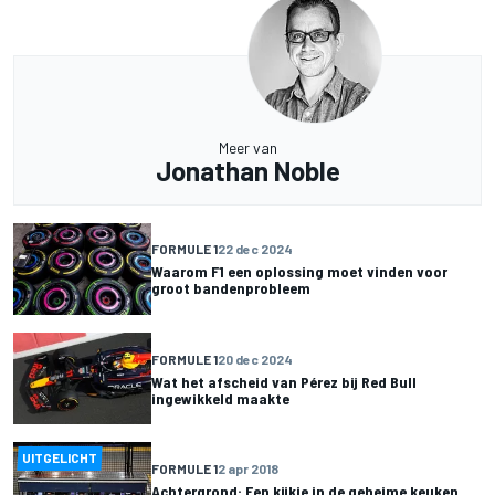
Meer van
Jonathan Noble
FORMULE 1
22 dec 2024
Waarom F1 een oplossing moet vinden voor
groot bandenprobleem
FORMULE 1
20 dec 2024
Wat het afscheid van Pérez bij Red Bull
ingewikkeld maakte
UITGELICHT
FORMULE 1
2 apr 2018
Achtergrond: Een kijkje in de geheime keuken