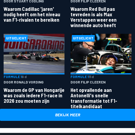
DOOR STUART CODLING
DOOR FILIP CLEEREN
Waarom Cadillac 'jaren'
Waarom Red Bull pas
nodig heeft om het niveau
tevreden is als Max
van F1-rivalen te bereiken
Verstappen weer een
winnende auto heeft
UITGELICHT
UITGELICHT
FORMULE 1
9 d
FORMULE 1
11 d
DOOR RONALD VORDING
DOOR FILIP CLEEREN
Waarom de GP van Hongarije
Het opvallende aan
was zoals iedere F1-race in
Antonelli's snelle
2026 zou moeten zijn
transformatie tot F1-
titelkandidaat
BEKIJK MEER