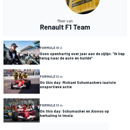
Meer van
Renault F1 Team
FORMULE 1
8 d
Ocon openhartig over jaar aan de zijlijn: “Ik liep
terug naar de auto en huilde”
FORMULE 1
2 m
On this day: Michael Schumachers laatste
onsportieve actie
FORMULE 1
3 m
On this day: Schumacher en Alonso op
herhaling in Imola