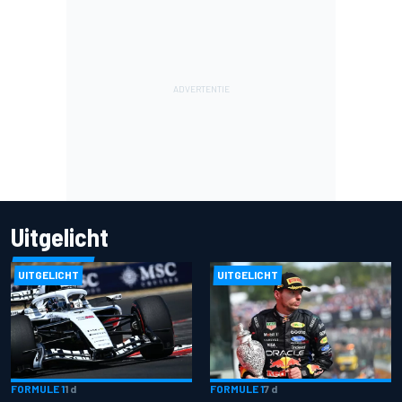
Uitgelicht
UITGELICHT
UITGELICHT
FORMULE 1
1 d
FORMULE 1
7 d