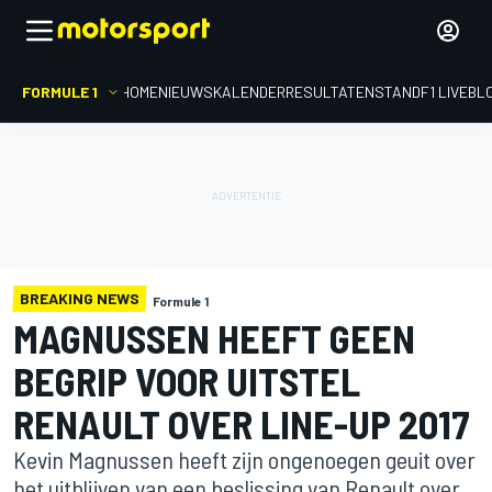
FORMULE 1
HOME
NIEUWS
KALENDER
RESULTATEN
STAND
F1 LIVEBL
BREAKING NEWS
Formule 1
MAGNUSSEN HEEFT GEEN
BEGRIP VOOR UITSTEL
RENAULT OVER LINE-UP 2017
Kevin Magnussen heeft zijn ongenoegen geuit over
het uitblijven van een beslissing van Renault over