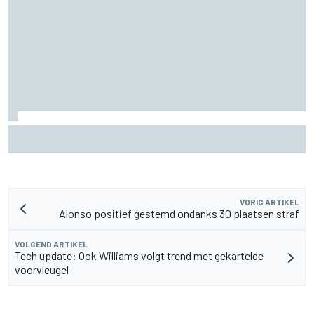
Waarom McLaren zijn F1-auto van 2026 nog blijft
doorontwikkelen
VORIG ARTIKEL
Alonso positief gestemd ondanks 30 plaatsen straf
VOLGEND ARTIKEL
Tech update: Ook Williams volgt trend met gekartelde
voorvleugel