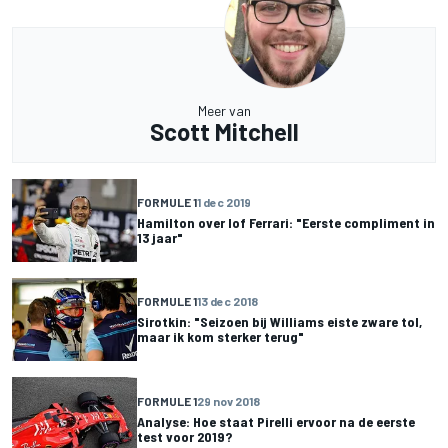
Meer van
Scott Mitchell
FORMULE 1
1 dec 2019
Hamilton over lof Ferrari: "Eerste compliment in
13 jaar"
FORMULE 1
13 dec 2018
Sirotkin: "Seizoen bij Williams eiste zware tol,
maar ik kom sterker terug"
FORMULE 1
29 nov 2018
Analyse: Hoe staat Pirelli ervoor na de eerste
test voor 2019?