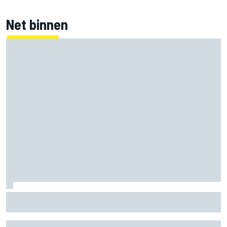
Net binnen
Marco Bezzecchi tempert verwachtingen voor Britse GP:
‘Ik ben nog niet 100%’