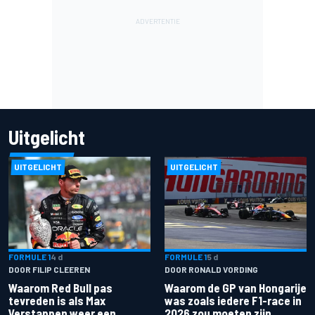
Uitgelicht
UITGELICHT
UITGELICHT
FORMULE 1
4 d
FORMULE 1
5 d
DOOR FILIP CLEEREN
DOOR RONALD VORDING
Waarom Red Bull pas
Waarom de GP van Hongarije
tevreden is als Max
was zoals iedere F1-race in
Verstappen weer een
2026 zou moeten zijn