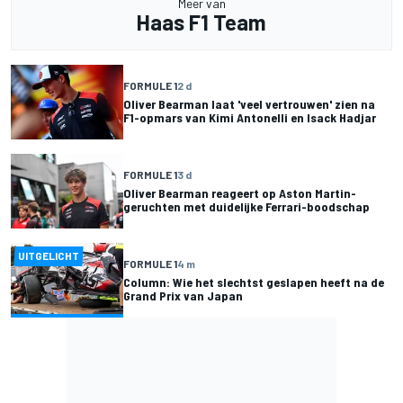
Meer van
Haas F1 Team
FORMULE 1
2 d
Oliver Bearman laat 'veel vertrouwen' zien na
F1-opmars van Kimi Antonelli en Isack Hadjar
FORMULE 1
3 d
Oliver Bearman reageert op Aston Martin-
geruchten met duidelijke Ferrari-boodschap
UITGELICHT
FORMULE 1
4 m
Column: Wie het slechtst geslapen heeft na de
Grand Prix van Japan