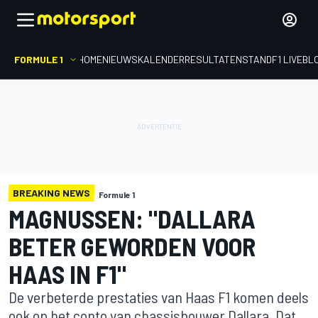
FORMULE 1
HOME
NIEUWS
KALENDER
RESULTATEN
STAND
F1 LIVEBL
BREAKING NEWS
Formule 1
MAGNUSSEN: "DALLARA
BETER GEWORDEN VOOR
HAAS IN F1"
De verbeterde prestaties van Haas F1 komen deels
ook op het conto van chassisbouwer Dallara. Dat