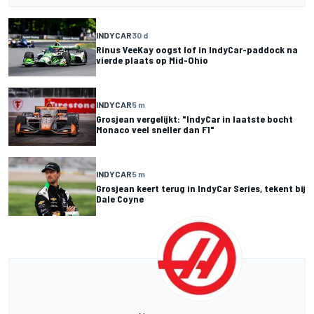
INDYCAR
30 d
Rinus VeeKay oogst lof in IndyCar-paddock na
vierde plaats op Mid-Ohio
INDYCAR
5 m
Grosjean vergelijkt: "IndyCar in laatste bocht
Monaco veel sneller dan F1"
INDYCAR
5 m
Grosjean keert terug in IndyCar Series, tekent bij
Dale Coyne