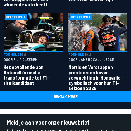
winnende auto heeft
UITGELICHT
UITGELICHT
FORMULE 1
8 d
FORMULE 1
9 d
DOOR FILIP CLEEREN
DOOR JAKE BOXALL-LEGGE
Het opvallende aan
Norris en Verstappen
Antonelli's snelle
presteerden boven
transformatie tot F1-
verwachting in Hongarije -
titelkandidaat
symbolisch voor hun F1-
seizoen 2026
BEKIJK MEER
Meld je aan voor onze nieuwsbrief
Ontvang het laatste nieuws, updates en speciale acties direct in