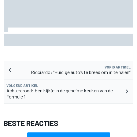
Aston Martin onthult nieuwe limited-edition Glenfiddich-
whisky
VORIG ARTIKEL
Ricciardo: “Huidige auto’s te breed om in te halen”
VOLGEND ARTIKEL
Achtergrond: Een kijkje in de geheime keuken van de
Formule 1
BESTE REACTIES